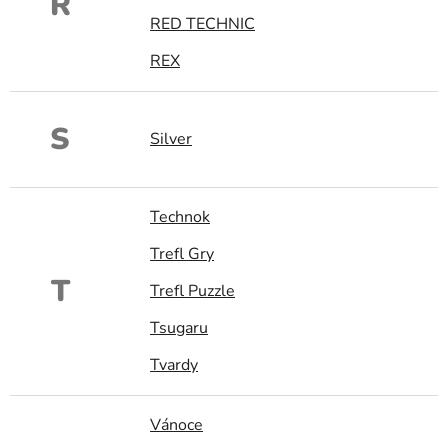
R
RED TECHNIC
REX
S
Silver
Technok
Trefl Gry
T
Trefl Puzzle
Tsugaru
Tvardy
Vánoce