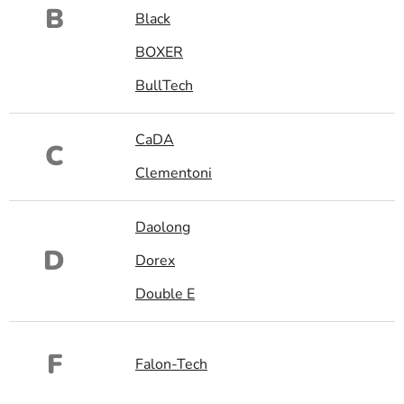
B
Black
BOXER
BullTech
CaDA
C
Clementoni
Daolong
D
Dorex
Double E
F
Falon-Tech