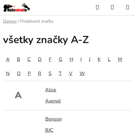
Prejsť
Hľadať
NÁKUP
na
KOŠÍK
obsah
Domov
/
Predávané značky
všetky značky A-Z
A
B
C
D
F
G
H
I
J
K
L
M
N
O
P
R
S
T
V
W
Alice
A
Axenol
Benson
BJC