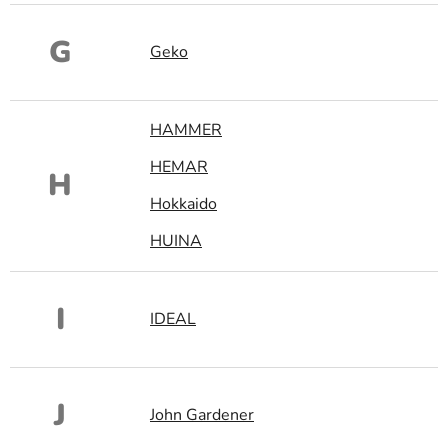
G
Geko
HAMMER
HEMAR
H
Hokkaido
HUINA
I
IDEAL
J
John Gardener