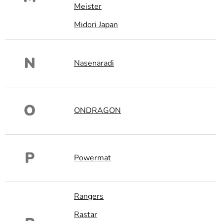
Meister
Midori Japan
N
Nasenaradi
O
ONDRAGON
P
Powermat
Rangers
Rastar