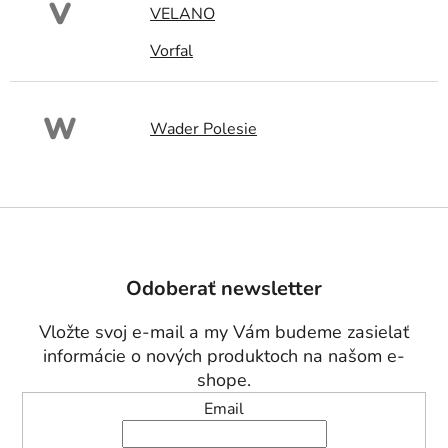
V
VELANO
Vorfal
W
Wader Polesie
Z
á
p
Odoberať newsletter
ä
t
Vložte svoj e-mail a my Vám budeme zasielať
i
informácie o nových produktoch na našom e-
e
shope.
Email