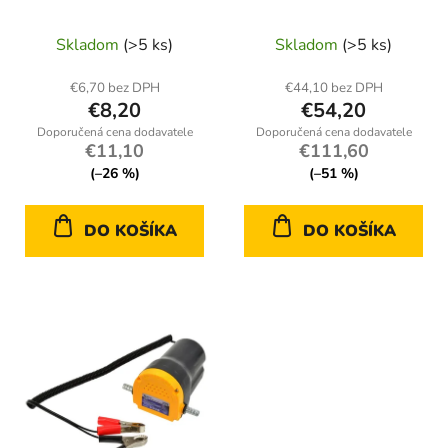
o
vypúšťanie paliva
u
v
Skladom
(>5 ks)
Skladom
(>5 ks)
k
t
€6,70 bez DPH
€44,10 bez DPH
o
€8,20
€54,20
v
€11,10
€111,60
(–26 %)
(–51 %)
DO KOŠÍKA
DO KOŠÍKA