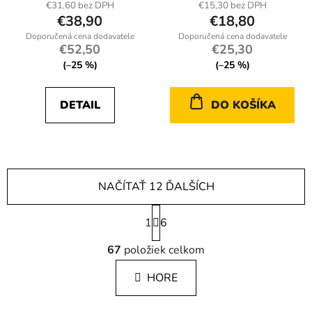
€31,60 bez DPH
€15,30 bez DPH
€38,90
€18,80
€52,50
€25,30
(–25 %)
(–25 %)
DETAIL
DO KOŠÍKA
NAČÍTAŤ 12 ĎALŠÍCH
S
1
t
6
r
O
á
67
položiek celkom
v
n
l
k
HORE
á
o
d
v