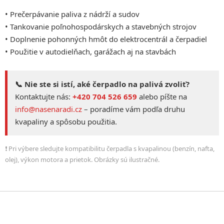
• Prečerpávanie paliva z nádrží a sudov
• Tankovanie poľnohospodárskych a stavebných strojov
• Doplnenie pohonných hmôt do elektrocentrál a čerpadiel
• Použitie v autodielňach, garážach aj na stavbách
📞 Nie ste si istí, aké čerpadlo na palivá zvoliť?
Kontaktujte nás:
+420 704 526 659
alebo píšte na
info@nasenaradi.cz
– poradíme vám podľa druhu
kvapaliny a spôsobu použitia.
❗ Pri výbere sledujte kompatibilitu čerpadla s kvapalinou (benzín, nafta,
olej), výkon motora a prietok. Obrázky sú ilustračné.
Z
á
p