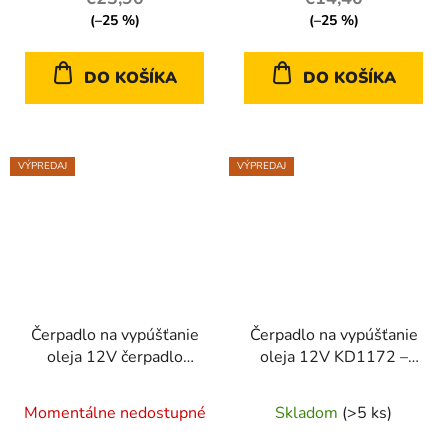
(–25 %)
(–25 %)
DO KOŠÍKA
DO KOŠÍKA
VÝPREDAJ
VÝPREDAJ
Čerpadlo na vypúšťanie
Čerpadlo na vypúšťanie
oleja 12V čerpadlo
oleja 12V KD1172 –
KD1159
elektrická pumpa
Kraft&Dele
Momentálne nedostupné
Skladom
(>5 ks)