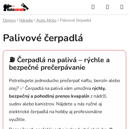
Prejsť
Hľadať
NÁKUP
na
KOŠÍK
obsah
Domov
/
Náradie
/
Auto-Moto
/
Palivové čerpadlá
Palivové čerpadlá
⛽ Čerpadlá na palivá – rýchle a
bezpečné prečerpávanie
Potrebujete jednoducho prečerpať naftu, benzín alebo
olej? ✅ Čerpadlá na palivá vám umožnia
rýchly,
bezpečný a pohodlný prenos kvapalín
z nádrží,
sudov alebo kanistrov. Nájdete u nás ručné aj
elektrické čerpadlá na hobby aj profesionálne
využitie.