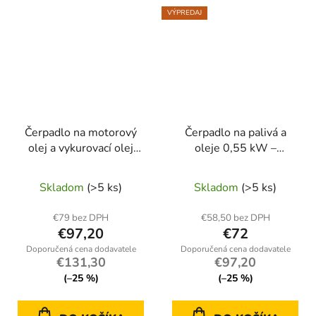
VÝPREDAJ
Čerpadlo na motorový
Čerpadlo na palivá a
olej a vykurovací olej
oleje 0,55 kW –
230 V/50 Hz (2)
Kraft&Dele KD1165
Skladom
(>5 ks)
Skladom
(>5 ks)
€79 bez DPH
€58,50 bez DPH
€97,20
€72
€131,30
€97,20
(–25 %)
(–25 %)