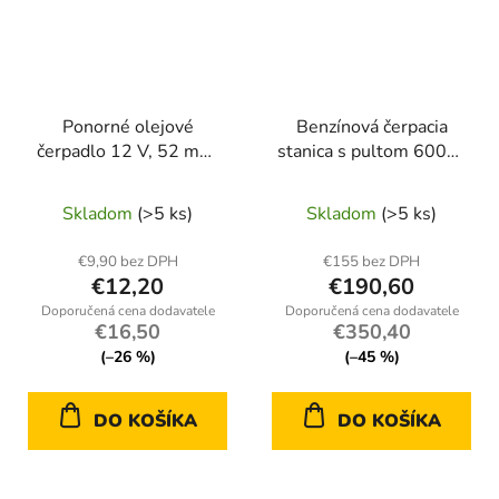
Ponorné olejové
Benzínová čerpacia
čerpadlo 12 V, 52 mm,
stanica s pultom 600W
s 3 m káblom (40)
230V
Skladom
(>5 ks)
Skladom
(>5 ks)
€9,90 bez DPH
€155 bez DPH
€12,20
€190,60
€16,50
€350,40
(–26 %)
(–45 %)
DO KOŠÍKA
DO KOŠÍKA