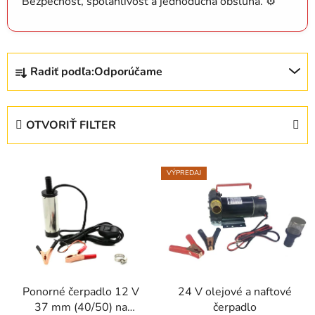
Bezpečnosť, spoľahlivosť a jednoduchá obsluha. ⚙️
R
Radiť podľa:
Odporúčame
a
d
e
OTVORIŤ FILTER
n
i
V
e
VÝPREDAJ
ý
p
p
r
i
o
s
d
p
u
r
k
Ponorné čerpadlo 12 V
24 V olejové a naftové
o
t
37 mm (40/50) na
čerpadlo
d