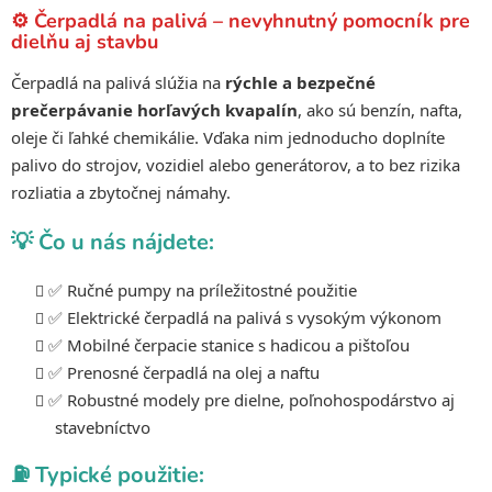
a
a
⚙️ Čerpadlá na palivá – nevyhnutný pomocník pre
c
n
dielňu aj stavbu
i
i
e
e
Čerpadlá na palivá slúžia na
rýchle a bezpečné
p
prečerpávanie horľavých kvapalín
, ako sú benzín, nafta,
r
oleje či ľahké chemikálie. Vďaka nim jednoducho doplníte
v
palivo do strojov, vozidiel alebo generátorov, a to bez rizika
k
rozliatia a zbytočnej námahy.
y
v
💡 Čo u nás nájdete:
ý
p
✅ Ručné pumpy na príležitostné použitie
i
s
✅ Elektrické čerpadlá na palivá s vysokým výkonom
u
✅ Mobilné čerpacie stanice s hadicou a pištoľou
✅ Prenosné čerpadlá na olej a naftu
✅ Robustné modely pre dielne, poľnohospodárstvo aj
stavebníctvo
⛽ Typické použitie: