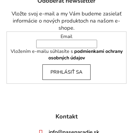
Odoberať newsletter
ä
t
Vložte svoj e-mail a my Vám budeme zasielať
i
informácie o nových produktoch na našom e-
e
shope.
Email
Vložením e-mailu súhlasíte s
podmienkami ochrany
osobných údajov
PRIHLÁSIŤ SA
Kontakt
info
@
nasenaradie.sk