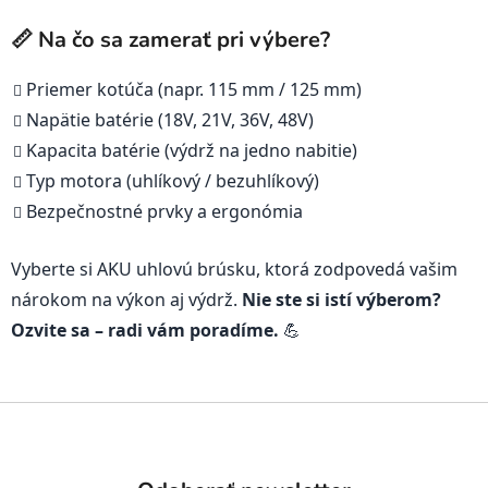
📏 Na čo sa zamerať pri výbere?
Priemer kotúča (napr. 115 mm / 125 mm)
Napätie batérie (18V, 21V, 36V, 48V)
Kapacita batérie (výdrž na jedno nabitie)
Typ motora (uhlíkový / bezuhlíkový)
Bezpečnostné prvky a ergonómia
Vyberte si AKU uhlovú brúsku, ktorá zodpovedá vašim
nárokom na výkon aj výdrž.
Nie ste si istí výberom?
Ozvite sa – radi vám poradíme.
💪
Z
á
p