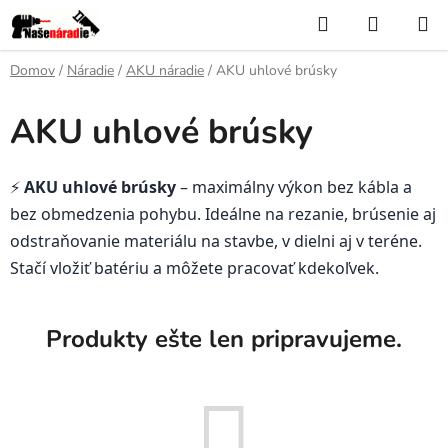
Prejsť
Hľadať
NÁKUP
na
KOŠÍK
obsah
Domov
/
Náradie
/
AKU náradie
/
AKU uhlové brúsky
AKU uhlové brúsky
⚡
AKU uhlové brúsky
– maximálny výkon bez kábla a
bez obmedzenia pohybu. Ideálne na rezanie, brúsenie aj
odstraňovanie materiálu na stavbe, v dielni aj v teréne.
Stačí vložiť batériu a môžete pracovať kdekoľvek.
Produkty ešte len pripravujeme.