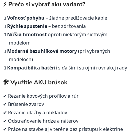
⚡ Prečo si vybrať aku variant?
Voľnosť pohybu
– žiadne predlžovacie káble
Rýchle spustenie
– bez zdržovania
Nižšia hmotnosť
oproti niektorým sieťovým
modelom
Moderné bezuhlíkové motory
(pri vybraných
modeloch)
Kompatibilita batérií
s ďalšími strojmi rovnakej rady
🛠️ Využitie AKU brúsok
✔ Rezanie kovových profilov a rúr
✔ Brúsenie zvarov
✔ Rezanie dlažby a obkladov
✔ Odstraňovanie hrdze a náterov
✔ Práce na stavbe aj v teréne bez prístupu k elektrine