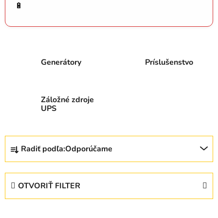
🔋
Generátory
Príslušenstvo
Záložné zdroje
UPS
R
Radiť podľa:
Odporúčame
a
d
e
OTVORIŤ FILTER
n
i
V
e