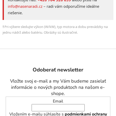
info@nasenaradi.cz
– radi vám odporučíme ideálne
riešenie.
❗ Pri výbere sledujte výkon (W/kW), typ motora a dobu prevádzky na
jednu nádrž alebo batériu. Obrázky sú ilustračné.
Z
á
p
Odoberať newsletter
ä
t
Vložte svoj e-mail a my Vám budeme zasielať
i
informácie o nových produktoch na našom e-
e
shope.
Email
Vložením e-mailu súhlasíte s
podmienkami ochrany