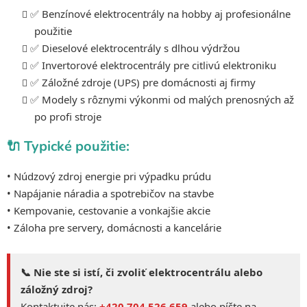
p
✅ Benzínové elektrocentrály na hobby aj profesionálne
i
s
použitie
u
✅ Dieselové elektrocentrály s dlhou výdržou
✅ Invertorové elektrocentrály pre citlivú elektroniku
✅ Záložné zdroje (UPS) pre domácnosti aj firmy
✅ Modely s rôznymi výkonmi od malých prenosných až
po profi stroje
🔌 Typické použitie:
• Núdzový zdroj energie pri výpadku prúdu
• Napájanie náradia a spotrebičov na stavbe
• Kempovanie, cestovanie a vonkajšie akcie
• Záloha pre servery, domácnosti a kancelárie
📞 Nie ste si istí, či zvoliť elektrocentrálu alebo
záložný zdroj?
Kontaktujte nás:
+420 704 526 659
alebo píšte na