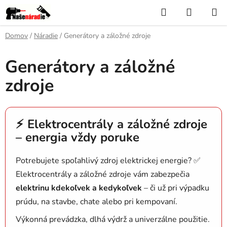
Prejsť
Hľadať
NÁKUP
na
KOŠÍK
obsah
Domov
/
Náradie
/
Generátory a záložné zdroje
Generátory a záložné
zdroje
⚡ Elektrocentrály a záložné zdroje
– energia vždy poruke
Potrebujete spoľahlivý zdroj elektrickej energie? ✅
Elektrocentrály a záložné zdroje vám zabezpečia
elektrinu kdekoľvek a kedykoľvek
– či už pri výpadku
prúdu, na stavbe, chate alebo pri kempovaní.
Výkonná prevádzka, dlhá výdrž a univerzálne použitie.