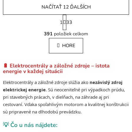
NAČÍTAŤ 12 ĎALŠÍCH
S
1
t
33
r
O
á
391
položiek celkom
v
n
l
k
HORE
á
o
d
v
a
a
🔋 Elektrocentrály a záložné zdroje – istota
c
n
energie v každej situácii
i
i
e
e
Elektrocentrály a záložné zdroje slúžia ako
nezávislý zdroj
p
elektrickej energie
. Sú neoceniteľné pri výpadkoch prúdu,
r
pri stavebných prácach, v dielňach, na záhrade aj pri
v
cestovaní. Vďaka spoľahlivým motorom a kvalitnej konštrukcii
k
sú pripravené na dlhodobú prevádzku.
y
v
💡 Čo u nás nájdete:
ý