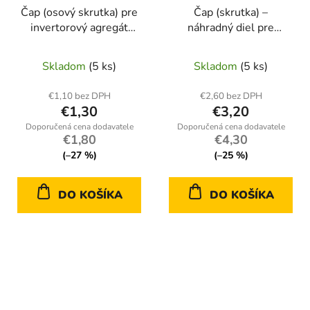
Čap (osový skrutka) pre
Čap (skrutka) –
invertorový agregát
náhradný diel pre
Kraft&amp;Dele KD682
invertorový generátor
Kraft&amp;Dele KD680
Skladom
(5 ks)
Skladom
(5 ks)
€1,10 bez DPH
€2,60 bez DPH
€1,30
€3,20
€1,80
€4,30
(–27 %)
(–25 %)
DO KOŠÍKA
DO KOŠÍKA