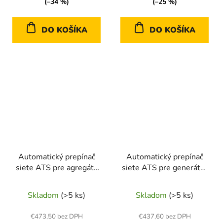
(–34 %)
(–25 %)
DO KOŠÍKA
DO KOŠÍKA
Automatický prepínač
Automatický prepínač
siete ATS pre agregáty
siete ATS pre generátor
Kraft&amp;Dele
Kraft&amp;Dele
KD198-ATS
KD199-ATS
Skladom
(>5 ks)
Skladom
(>5 ks)
€473,50 bez DPH
€437,60 bez DPH