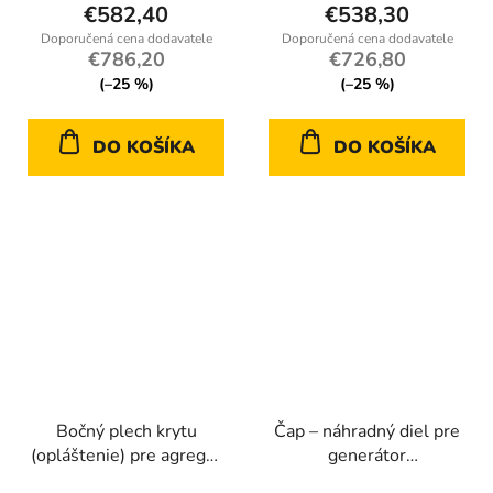
€582,40
€538,30
€786,20
€726,80
(–25 %)
(–25 %)
DO KOŠÍKA
DO KOŠÍKA
Bočný plech krytu
Čap – náhradný diel pre
(opláštenie) pre agregát
generátor
Kraft-Dele KD121
Kraft&amp;Dele KD698