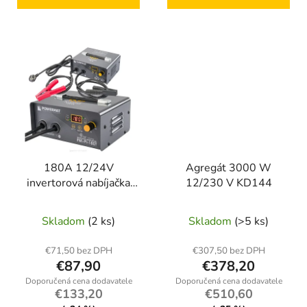
180A 12/24V
Agregát 3000 W
invertorová nabíjačka
12/230 V KD144
Powermat PM-PI-180T
so spustením
Skladom
(2 ks)
Skladom
(>5 ks)
€71,50 bez DPH
€307,50 bez DPH
€87,90
€378,20
€133,20
€510,60