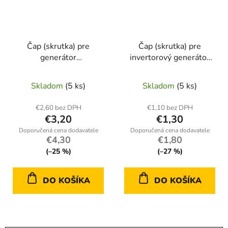
Čap (skrutka) pre
Čap (skrutka) pre
generátor
invertorový generátor
Kraft&amp;Dele KD686
Kraft&amp;Dele KD685
— náhradný diel
— náhradný diel
Skladom
(5 ks)
Skladom
(5 ks)
€2,60 bez DPH
€1,10 bez DPH
€3,20
€1,30
€4,30
€1,80
(–25 %)
(–27 %)
DO KOŠÍKA
DO KOŠÍKA