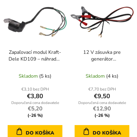
ý
p
p
r
i
o
s
d
p
u
r
k
Zapaľovací modul Kraft-
12 V zásuvka pre
o
t
Dele KD109 – náhradný
generátor
d
o
diel pre generátor (č.
Kraft&amp;Dele KD100
u
v
723)
– náhradný diel č. 1932
Skladom
(5 ks)
Skladom
(4 ks)
k
t
€3,10 bez DPH
€7,70 bez DPH
o
€3,80
€9,50
v
€5,20
€12,90
(–26 %)
(–26 %)
DO KOŠÍKA
DO KOŠÍKA