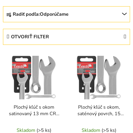
R
Radiť podľa:
Odporúčame
a
d
e
OTVORIŤ FILTER
n
i
V
e
ý
p
p
r
i
o
s
d
p
u
r
k
Plochý kľúč s okom
Plochý kľúč s okom,
o
t
satinovaný 13 mm CRV
saténový povrch, 15
d
o
– Geko DIN 3113A
mm, CRV - CS
u
v
DIN3113A(10/150)
Skladom
(>5 ks)
Skladom
(>5 ks)
k