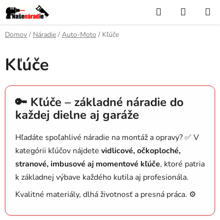
Prejsť
Hľadať
NÁKUP
na
KOŠÍK
obsah
Domov
/
Náradie
/
Auto-Moto
/
Kľúče
Kľúče
🔑 Kľúče – základné náradie do
každej dielne aj garáže
Hľadáte spoľahlivé náradie na montáž a opravy? ✅ V
kategórii kľúčov nájdete
vidlicové, očkoploché,
stranové, imbusové aj momentové kľúče
, ktoré patria
k základnej výbave každého kutila aj profesionála.
Kvalitné materiály, dlhá životnosť a presná práca. ⚙️