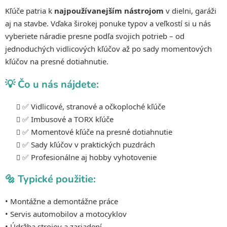
e
e
Kľúče patria k
najpoužívanejším nástrojom
v dielni, garáži
p
aj na stavbe. Vďaka širokej ponuke typov a veľkostí si u nás
r
vyberiete náradie presne podľa svojich potrieb – od
v
jednoduchých vidlicových kľúčov až po sady momentových
k
kľúčov na presné dotiahnutie.
y
v
💡 Čo u nás nájdete:
ý
p
✅ Vidlicové, stranové a očkoploché kľúče
i
s
✅ Imbusové a TORX kľúče
u
✅ Momentové kľúče na presné dotiahnutie
✅ Sady kľúčov v praktických puzdrách
✅ Profesionálne aj hobby vyhotovenie
🔩 Typické použitie:
• Montážne a demontážne práce
• Servis automobilov a motocyklov
• Údržba strojov a zariadení