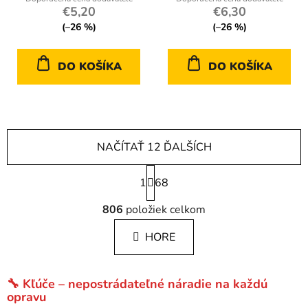
€5,20
€6,30
(–26 %)
(–26 %)
DO KOŠÍKA
DO KOŠÍKA
NAČÍTAŤ 12 ĎALŠÍCH
S
1
t
68
r
O
á
806
položiek celkom
v
n
l
k
HORE
á
o
d
v
a
a
🔧 Kľúče – nepostrádateľné náradie na každú
c
n
opravu
i
i