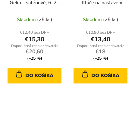
Geko – saténové, 6–22
— Kľúče na nastavenie
mm, sada 12 ks, CrV
karburátorov, 10 ks
oceľ
Skladom
(>5 ks)
Skladom
(>5 ks)
€12,40 bez DPH
€10,90 bez DPH
€15,30
€13,40
€20,60
€18
(–25 %)
(–25 %)
DO KOŠÍKA
DO KOŠÍKA