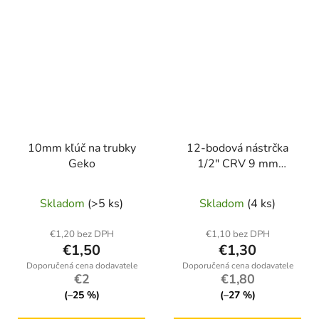
10mm kľúč na trubky
12-bodová nástrčka
Geko
1/2" CRV 9 mm
(25/200)
Skladom
(>5 ks)
Skladom
(4 ks)
€1,20 bez DPH
€1,10 bez DPH
€1,50
€1,30
€2
€1,80
(–25 %)
(–27 %)