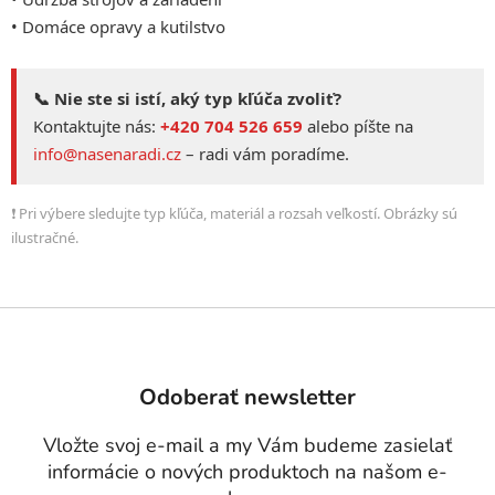
• Domáce opravy a kutilstvo
📞 Nie ste si istí, aký typ kľúča zvoliť?
Kontaktujte nás:
+420 704 526 659
alebo píšte na
info@nasenaradi.cz
– radi vám poradíme.
❗ Pri výbere sledujte typ kľúča, materiál a rozsah veľkostí. Obrázky sú
ilustračné.
Z
á
p
Odoberať newsletter
ä
t
Vložte svoj e-mail a my Vám budeme zasielať
i
informácie o nových produktoch na našom e-
e