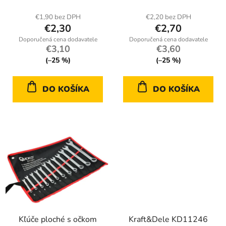
t
€1,90 bez DPH
€2,20 bez DPH
o
€2,30
€2,70
v
€3,10
€3,60
(–25 %)
(–25 %)
DO KOŠÍKA
DO KOŠÍKA
Kľúče ploché s očkom
Kraft&Dele KD11246