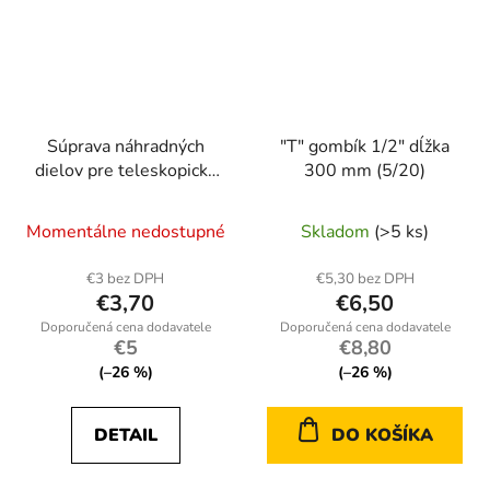
Súprava náhradných
"T" gombík 1/2" dĺžka
dielov pre teleskopický
300 mm (5/20)
kľúč s račňou 1/2" (100)
Momentálne nedostupné
Skladom
(>5 ks)
€3 bez DPH
€5,30 bez DPH
€3,70
€6,50
€5
€8,80
(–26 %)
(–26 %)
DETAIL
DO KOŠÍKA