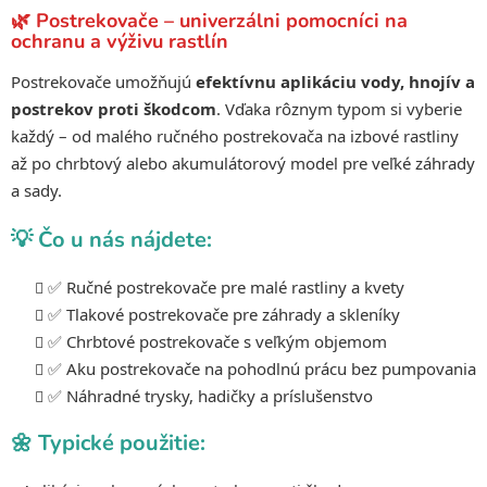
a
a
🌿 Postrekovače – univerzálni pomocníci na
c
n
ochranu a výživu rastlín
i
i
e
e
Postrekovače umožňujú
efektívnu aplikáciu vody, hnojív a
p
postrekov proti škodcom
. Vďaka rôznym typom si vyberie
r
každý – od malého ručného postrekovača na izbové rastliny
v
až po chrbtový alebo akumulátorový model pre veľké záhrady
k
a sady.
y
v
💡 Čo u nás nájdete:
ý
p
✅ Ručné postrekovače pre malé rastliny a kvety
i
s
✅ Tlakové postrekovače pre záhrady a skleníky
u
✅ Chrbtové postrekovače s veľkým objemom
✅ Aku postrekovače na pohodlnú prácu bez pumpovania
✅ Náhradné trysky, hadičky a príslušenstvo
🌼 Typické použitie: