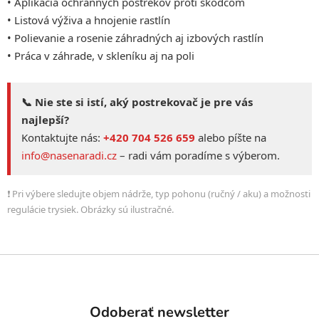
• Aplikácia ochranných postrekov proti škodcom
• Listová výživa a hnojenie rastlín
• Polievanie a rosenie záhradných aj izbových rastlín
• Práca v záhrade, v skleníku aj na poli
📞 Nie ste si istí, aký postrekovač je pre vás
najlepší?
Kontaktujte nás:
+420 704 526 659
alebo píšte na
info@nasenaradi.cz
– radi vám poradíme s výberom.
❗ Pri výbere sledujte objem nádrže, typ pohonu (ručný / aku) a možnosti
regulácie trysiek. Obrázky sú ilustračné.
Z
á
p
Odoberať newsletter