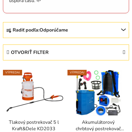
úspora času. 🌱
R
Radiť podľa:
Odporúčame
a
d
e
OTVORIŤ FILTER
n
i
V
e
VÝPREDAJ
VÝPREDAJ
ý
p
p
r
i
o
s
d
p
u
r
k
Tlakový postrekovač 5 l
Akumulátorový
o
t
Kraft&Dele KD2033
chrbtový postrekovač
d