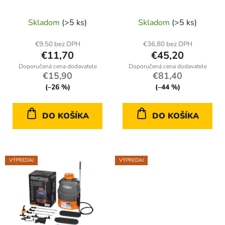
o
ONDRAGON 16 l s
u
v
tryskami a
Skladom
(>5 ks)
Skladom
(>5 ks)
k
príslušenstvom
t
€9,50 bez DPH
€36,80 bez DPH
o
€11,70
€45,20
v
€15,90
€81,40
(–26 %)
(–44 %)
DO KOŠÍKA
DO KOŠÍKA
VÝPREDAJ
VÝPREDAJ