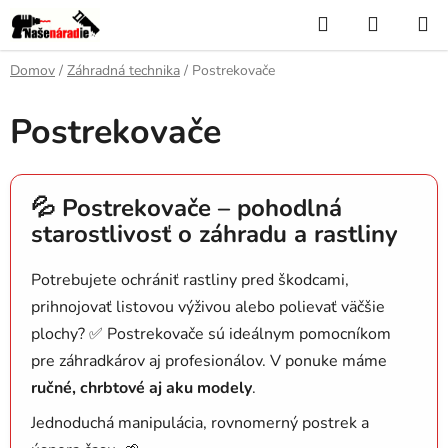
Prejsť
Hľadať
NÁKUP
na
KOŠÍK
obsah
Domov
/
Záhradná technika
/
Postrekovače
Postrekovače
💦 Postrekovače – pohodlná
starostlivosť o záhradu a rastliny
Potrebujete ochrániť rastliny pred škodcami,
prihnojovať listovou výživou alebo polievať väčšie
plochy? ✅ Postrekovače sú ideálnym pomocníkom
pre záhradkárov aj profesionálov. V ponuke máme
ručné, chrbtové aj aku modely
.
Jednoduchá manipulácia, rovnomerný postrek a