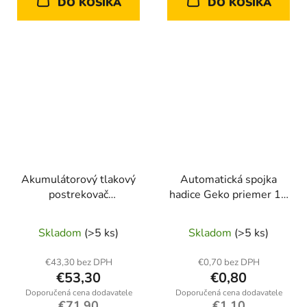
DO KOŠÍKA
DO KOŠÍKA
Akumulátorový tlakový
Automatická spojka
postrekovač
hadice Geko priemer 12
POWERMAT PM-OA-
mm (50/100/500)
16K (16 l) + 4 trysky
Skladom
(>5 ks)
Skladom
(>5 ks)
€43,30 bez DPH
€0,70 bez DPH
€53,30
€0,80
€71,90
€1,10