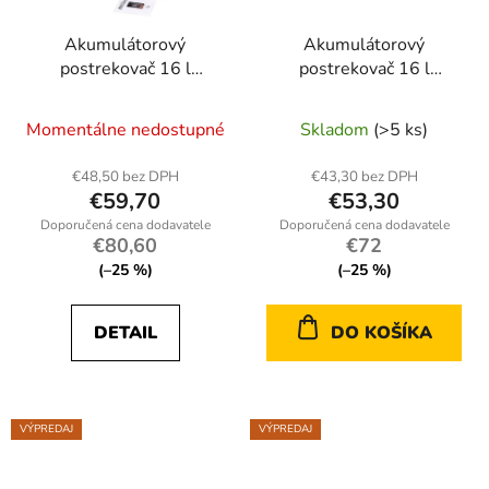
Akumulátorový
Akumulátorový
postrekovač 16 l
postrekovač 16 l
kd2030
kd2032
Momentálne nedostupné
Skladom
(>5 ks)
€48,50 bez DPH
€43,30 bez DPH
€59,70
€53,30
€80,60
€72
(–25 %)
(–25 %)
DETAIL
DO KOŠÍKA
VÝPREDAJ
VÝPREDAJ