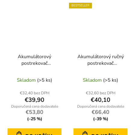
BESTSELLER
Akumulátorový
Akumulátorový ručný
postrekovač
postrekovač
POWERMAT PM-OA-
ONDRAGON 16 l (12 V
8KA 8 l – akumulátor
/ 8 Ah)
Skladom
(>5 ks)
Skladom
(>5 ks)
12 V / 2 Ah
€32,40 bez DPH
€32,60 bez DPH
€39,90
€40,10
€53,80
€66,40
(–25 %)
(–39 %)