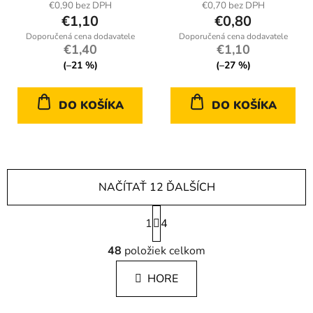
€0,90 bez DPH
€0,70 bez DPH
€1,10
€0,80
€1,40
€1,10
(–21 %)
(–27 %)
DO KOŠÍKA
DO KOŠÍKA
NAČÍTAŤ 12 ĎALŠÍCH
S
1
t
4
r
O
á
48
položiek celkom
v
n
l
k
HORE
á
o
d
v