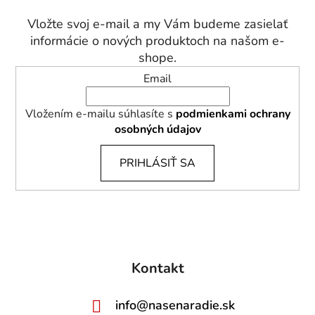
ä
t
Vložte svoj e-mail a my Vám budeme zasielať
i
informácie o nových produktoch na našom e-
e
shope.
Email
Vložením e-mailu súhlasíte s
podmienkami ochrany
osobných údajov
PRIHLÁSIŤ SA
Kontakt
info
@
nasenaradie.sk