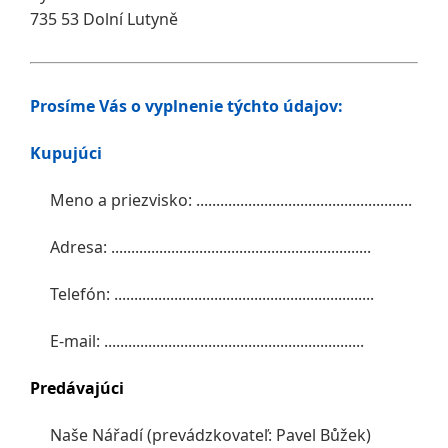
735 53 Dolní Lutyně
Prosíme Vás o vyplnenie týchto údajov:
Kupujúci
Meno a priezvisko: ......................................................
Adresa: .................................................................
Telefón: .................................................................
E-mail: .................................................................
Predávajúci
Naše Nářadí (prevádzkovateľ: Pavel Bůžek)