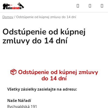
Prejsť
Hľadať
NÁKUP
na
KOŠÍK
obsah
Domov
/
Odstúpenie od kúpnej zmluvy do 14 dní
Odstúpenie od kúpnej
zmluvy do 14 dní
📦 Odstúpenie od kúpnej zmluvy
do 14 dní
Všetky zásielky zasielajte na adresu:
Naše Nářadí
Rychvaldská 191