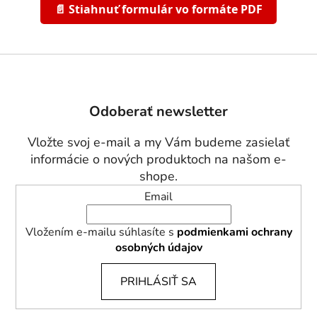
📄 Stiahnuť formulár vo formáte PDF
Z
á
p
Odoberať newsletter
ä
t
Vložte svoj e-mail a my Vám budeme zasielať
i
informácie o nových produktoch na našom e-
e
shope.
Email
Vložením e-mailu súhlasíte s
podmienkami ochrany
osobných údajov
PRIHLÁSIŤ SA