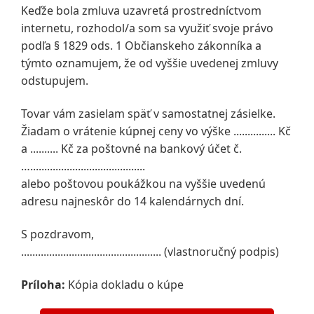
Keďže bola zmluva uzavretá prostredníctvom
internetu, rozhodol/a som sa využiť svoje právo
podľa § 1829 ods. 1 Občianskeho zákonníka a
týmto oznamujem, že od vyššie uvedenej zmluvy
odstupujem.
Tovar vám zasielam späť v samostatnej zásielke.
Žiadam o vrátenie kúpnej ceny vo výške ............... Kč
a .......... Kč za poštovné na bankový účet č.
….........................................
alebo poštovou poukážkou na vyššie uvedenú
adresu najneskôr do 14 kalendárnych dní.
S pozdravom,
.................................................. (vlastnoručný podpis)
Príloha:
Kópia dokladu o kúpe