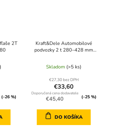
 fľaše 2T
Kraft&Dele Automobilové
980
podvozky 2 t 280–428 mm
KD3182
)
Skladom
(>5 ks)
€27,30 bez DPH
€33,60
(–26 %)
(–25 %)
€45,40
A
DO KOŠÍKA