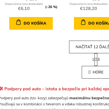
(–26 %)
€6,10
€128,20
DO KOŠÍKA
DO KOŠÍK
NAČÍTAŤ 12 ĎAL
S
1
t
3
O
r
v
á
l
HORE
n
á
k
d
o
v
a
🛠️ Podpery pod auto – istota a bezpečie pri každej op
a
c
n
Podpery pod auto (tzv. kozy) zabezpečujú
maximálnu bezpečnos
i
i
e
Používajú sa v kombinácii s heverom a vďaka robustnej konštrukcii
e