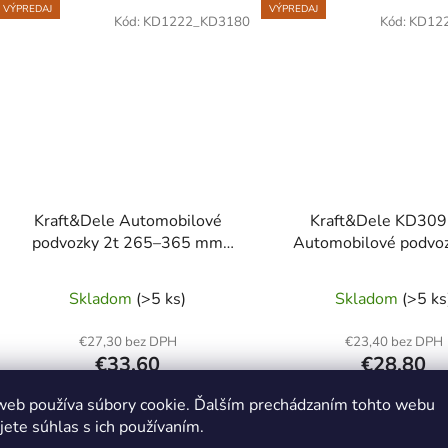
VÝPREDAJ
VÝPREDAJ
Kód:
KD1222_KD3180
Kód:
KD12
Kraft&Dele Automobilové
Kraft&Dele KD30
podvozky 2t 265–365 mm
Automobilové podvoz
KD3180
nastaviteľná výška 
mm
Skladom
(>5 ks)
Skladom
(>5 ks
€27,30 bez DPH
€23,40 bez DPH
€33,60
€28,80
(–25 %)
€45,40
€38,80
web používa súbory cookie. Ďalším prechádzaním tohto webu
jete súhlas s ich používaním.