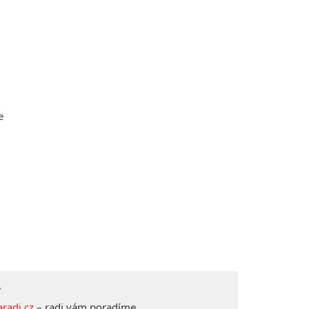
e
?
radi.cz
– radi vám poradíme.