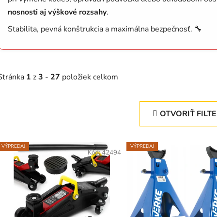
nosnosti aj výškové rozsahy
.
Stabilita, pevná konštrukcia a maximálna bezpečnosť. 🔧
Stránka
1
z
3
-
27
položiek celkom
OTVORIŤ FILT
V
VÝPREDAJ
VÝPREDAJ
ý
Kód:
42494
p
s
p