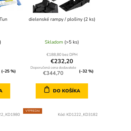
k
t
o
 Tun
dielenské rampy / plošiny (2 ks)
v
)
Skladom
(>5 ks)
€188,80 bez DPH
€232,20
(–25 %)
(–32 %)
€344,70
A
DO KOŠÍKA
VÝPREDAJ
22_KD1980
Kód:
KD1222_KD3182