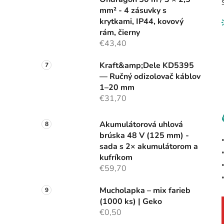
mm² - 4 zásuvky s
krytkami, IP44, kovový
rám, čierny
€43,40
Kraft&amp;Dele KD5395
— Ručný odizolovač káblov
1–20 mm
€31,70
Akumulátorová uhlová
brúska 48 V (125 mm) -
sada s 2× akumulátorom a
kufríkom
€59,70
Mucholapka – mix farieb
(1000 ks) | Geko
€0,50