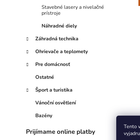
Stavebné lasery a nivelačné
prístroje
Náhradné diely
Záhradná technika
Ohrievače a teplomety
Pre domácnosť
Ostatné
Šport a turistika
Vánoční osvětlení
Bazény
Tento 
Prijímame online platby
vyjadru