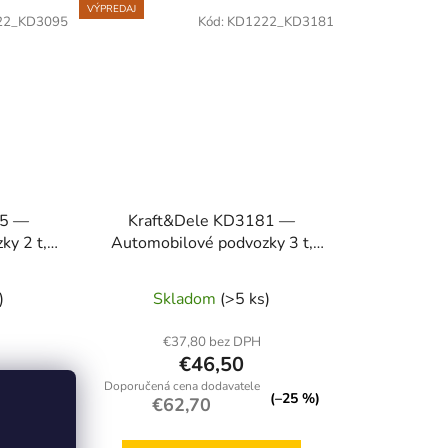
VÝPREDAJ
22_KD3095
Kód:
KD1222_KD3181
95 —
Kraft&Dele KD3181 —
ky 2 t,
Automobilové podvozky 3 t,
275–415
nastaviteľná výška 310–478
mm
)
Skladom
(>5 ks)
€37,80 bez DPH
€46,50
(–25 %)
(–25 %)
€62,70