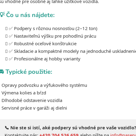
p
Sú vhodné pre osobné aj ľahké úžitkové vozidlá.
r
v
💡 Čo u nás nájdete:
k
y
✅ Podpery s rôznou nosnosťou (2–12 ton)
v
✅ Nastaviteľnú výšku pre pohodlnú prácu
ý
✅ Robustné oceľové konštrukcie
p
✅ Skladacie a kompaktné modely na jednoduché uskladneni
i
✅ Profesionálne aj hobby varianty
s
u
🚘 Typické použitie:
• Opravy podvozku a výfukového systému
• Výmena kolies a bŕzd
• Dlhodobé odstavenie vozidla
• Servisné práce v garáži aj dielni
📞 Nie ste si istí, aké podpery sú vhodné pre vaše vozidlo
Kontaktujte nás:
+420 704 526 659
alebo píšte na
info@nasena