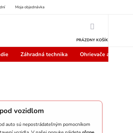
dní
Moja objednávka
NÁKUPNÝ
KOŠÍK
PRÁZDNY KOŠÍK
die
Záhradná technika
Ohrievače a teplome
 pod vozidlom
 pod auto sú nepostrádateľným pomocníkom
avení vozidla. V našej ponuke nájdete
rôzne