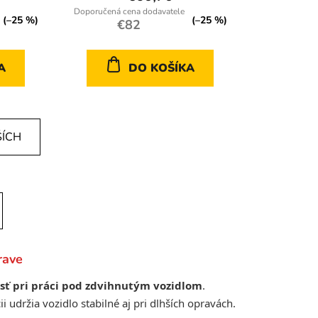
(–25 %)
(–25 %)
€82
A
DO KOŠÍKA
ŠÍCH
rave
ť pri práci pod zdvihnutým vozidlom
.
 udržia vozidlo stabilné aj pri dlhších opravách.