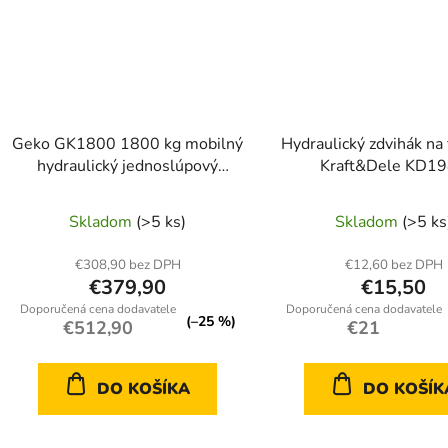
Geko GK1800 1800 kg mobilný
Hydraulický zdvihák na
hydraulický jednoslúpový
Kraft&Dele KD1
zdvihák pre garáže
Skladom
(>5 ks)
Skladom
(>5 ks
€308,90 bez DPH
€12,60 bez DPH
€379,90
€15,50
(–25 %)
€512,90
€21
DO KOŠÍKA
DO KOŠÍK