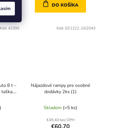
A
DO KOŠÍKA
lasím
Kód:
42395
Kód:
GE1222_G02043
to 8 t –
Nájazdové rampy pre osobné
 taška,
dodávky 2ks (1)
)
Skladom
(>5 ks)
€49,40 bez DPH
€60,70