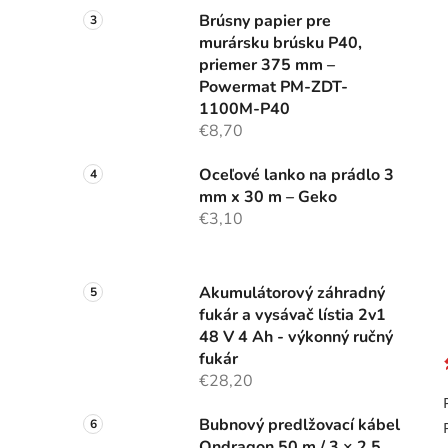
Brúsny papier pre
murársku brúsku P40,
priemer 375 mm –
Powermat PM-ZDT-
1100M-P40
€8,70
Oceľové lanko na prádlo 3
mm x 30 m – Geko
€3,10
Akumulátorový záhradný
fukár a vysávač lístia 2v1
48 V 4 Ah - výkonný ručný
fukár
€28,20
Bubnový predlžovací kábel
Ondragon 50 m / 3 × 2,5