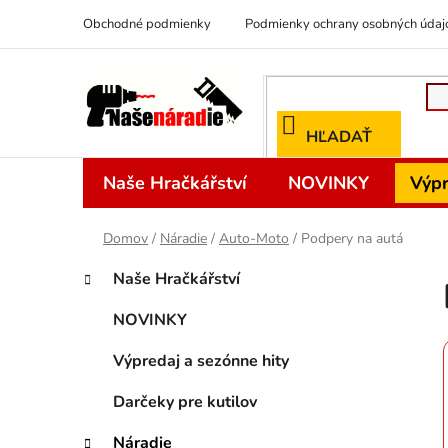
Prejsť
Obchodné podmienky
Podmienky ochrany osobných údaj
na
obsah
HĽADAŤ
Naše Hračkářství
NOVINKY
Výpr
Domov
/
Náradie
/
Auto-Moto
/
Podpery na autá
B
K
Preskočiť
Naše Hračkářství
a
kategórie
o
t
č
NOVINKY
e
n
g
Výpredaj a sezónne hity
ý
ó
p
r
Darčeky pre kutilov
i
a
e
Náradie