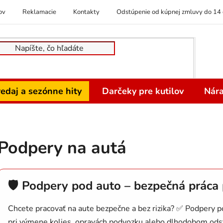
ov
Reklamacie
Kontakty
Odstúpenie od kúpnej zmluvy do 14 
edaj a sezónne hity
Darčeky pre kutilov
Nára
Podpery na autá
🛡️ Podpery pod auto – bezpečná práca
Chcete pracovať na aute bezpečne a bez rizika? ✅ Podpery
pri výmene kolies, opravách podvozku alebo dlhodobom odst