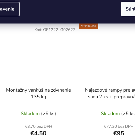
DO KOŠÍKA
DO KOŠÍK
avenie
Súh
VÝPREDAJ
Kód:
GE1222_G02627
Montážny vankúš na zdvíhanie
Nájazdové rampy pre au
135 kg
sada 2 ks + prepravná
HDPE
Skladom
(>5 ks)
Skladom
(>5 ks
€3,70 bez DPH
€77,20 bez DPH
€4,50
€95