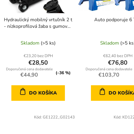
r
o
d
Hydraulický mobilný vrtuľník 2 t
Auto podporuje 6
u
- nízkoprofilová žaba s gumovou
k
opierkou
t
Skladom
(>5 ks)
Skladom
(>5 ks
o
v
€23,20 bez DPH
€62,40 bez DPH
€28,50
€76,80
(–36 %)
€44,90
€103,70
DO KOŠÍKA
DO KOŠÍK
Kód:
GE1222_G02143
Kód:
KD12