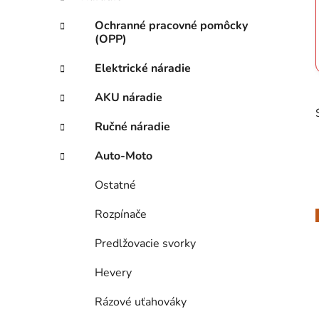
n
e
Ochranné pracovné pomôcky
l
(OPP)
Elektrické náradie
AKU náradie
Ručné náradie
Auto-Moto
Ostatné
Rozpínače
Predlžovacie svorky
i
Hevery
Rázové uťahováky