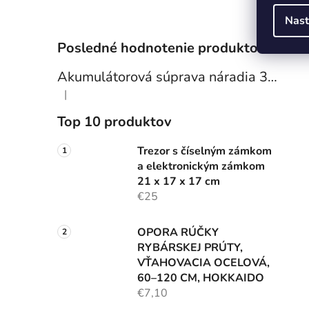
Nast
Posledné hodnotenie produktov
Akumulátorová súprava náradia 3v1 36 V - vŕtačka, uhlová brúska a rázový uťahovák (2× batérie)
|
Hodnotenie produktu je 4 z 5 hviezdičiek.
Top 10 produktov
Trezor s číselným zámkom
a elektronickým zámkom
21 x 17 x 17 cm
€25
OPORA RÚČKY
RYBÁRSKEJ PRÚTY,
VŤAHOVACIA OCELOVÁ,
60–120 CM, HOKKAIDO
€7,10