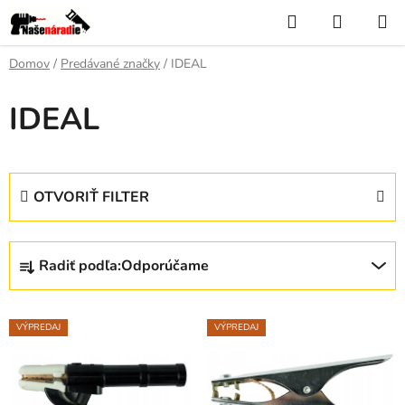
Prejsť
Hľadať
NÁKUP
na
KOŠÍK
obsah
Domov
/
Predávané značky
/
IDEAL
IDEAL
OTVORIŤ FILTER
R
Radiť podľa:
Odporúčame
a
d
V
e
VÝPREDAJ
VÝPREDAJ
ý
n
p
i
i
e