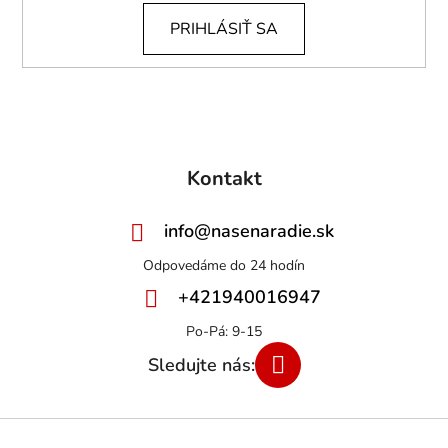
i
PRIHLÁSIŤ SA
s
u
Kontakt
info
@
nasenaradie.sk
+421940016947