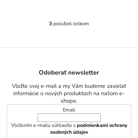
3
položiek celkom
O
v
l
á
Z
d
á
a
p
c
Odoberať newsletter
i
ä
e
t
Vložte svoj e-mail a my Vám budeme zasielať
p
i
informácie o nových produktoch na našom e-
r
e
shope.
v
k
Email
y
v
Vložením e-mailu súhlasíte s
podmienkami ochrany
ý
osobných údajov
p