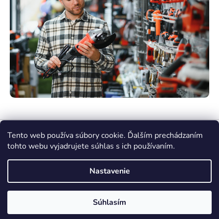
Tento web používa súbory cookie. Ďalším prechádzaním
tohto webu vyjadrujete súhlas s ich používaním.
Nastavenie
Vytvoril Shoptet Premium
Súhlasím
Copyright 2026
nasenaradie.sk
. Všetky práva
vyhradené.