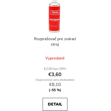
Rozprašovač pre zvárací
stroj
Vypredané
€2,90 bez DPH
€3,60
€8,10
(–55 %)
DETAIL