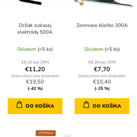
s
p
p
r
r
o
Držiak zváracej
Zemniace kliešte 300A
o
d
elektródy 500A
d
u
u
k
Skladom
(>5 ks)
Skladom
(>5 ks)
k
t
t
o
€9,10 bez DPH
€6,30 bez DPH
o
v
€11,20
€7,70
v
€19,50
€10,40
(–42 %)
(–25 %)
DO KOŠÍKA
DO KOŠÍKA
VÝPREDAJ