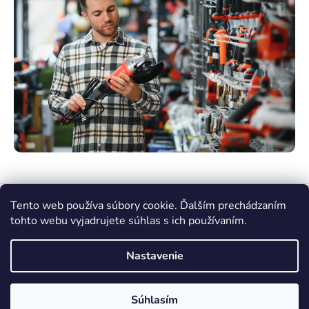
Tento web používa súbory cookie. Ďalším prechádzaním
tohto webu vyjadrujete súhlas s ich používaním.
Nastavenie
Vytvoril Shoptet Premium
Súhlasím
Copyright 2026
nasenaradie.sk
. Všetky práva