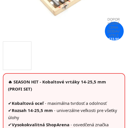
€33,90
–25 %
🔥 SEASON HIT - Kobaltové vrtáky 14-25,5 mm
(PROFI SET)
✔
Kobaltová oceľ
- maximálna tvrdosť a odolnosť
✔
Rozsah 14-25,5 mm
- univerzálne veľkosti pre všetky
úlohy
✔
Vysokokvalitná ShopArena
- osvedčená značka