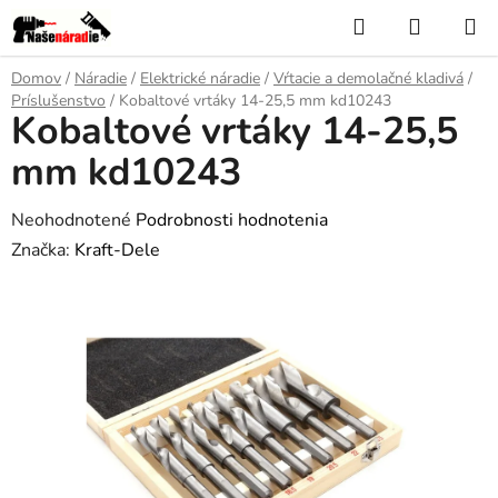
Prejsť
Hľadať
NÁKUP
na
KOŠÍK
obsah
Domov
/
Náradie
/
Elektrické náradie
/
Vŕtacie a demolačné kladivá
/
Príslušenstvo
/
Kobaltové vrtáky 14-25,5 mm kd10243
Kobaltové vrtáky 14-25,5
mm kd10243
Priemerné
Neohodnotené
Podrobnosti hodnotenia
hodnotenie
Značka:
Kraft-Dele
produktu
je
0,0
z
5
hviezdičiek.