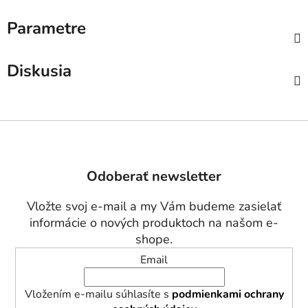
Parametre
Diskusia
Z
á
p
Odoberať newsletter
ä
t
Vložte svoj e-mail a my Vám budeme zasielať
i
informácie o nových produktoch na našom e-
e
shope.
Email
Vložením e-mailu súhlasíte s
podmienkami ochrany