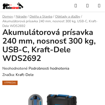
Prejsť
Hľadať
NÁKUP
na
KOŠÍK
obsah
Domov
/
Náradie
/
Dielňa a Stavba
/
Obklady a dlažby
/
Akumulátorová prísavka 240 mm, nosnosť 300 kg, USB-C, Kraft-
Dele WDS2692
Akumulátorová prísavka
240 mm, nosnosť 300 kg,
USB-C, Kraft-Dele
WDS2692
Priemerné
Neohodnotené
Podrobnosti hodnotenia
hodnotenie
Značka:
Kraft-Dele
produktu
VÝPREDAJ
je
0,0
z