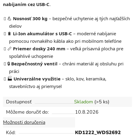
nabíjaním cez USB-C
.
💪
Nosnosť 300 kg
– bezpečné uchytenie aj tých najťažších
dielov
🔋
Li-Ion akumulátor s USB-C
– moderné nabíjanie
pomocou rovnakého kábla ako pri mobilnom telefóne
📏
Priemer dosky 240 mm
– veľká prísavná plocha pre
spoľahlivé uchopenie
🔒
Bezpečnostný ventil
– chráni materiál aj obsluhu pri
práci
🏭
Univerzálne využitie
– sklo, kov, keramika,
stavebníctvo aj priemysel
Dostupnosť
Skladom
(>5 ks)
Môžeme doručiť do:
10.8.2026
Možnosti doručenia
Kód:
KD1222_WDS2692