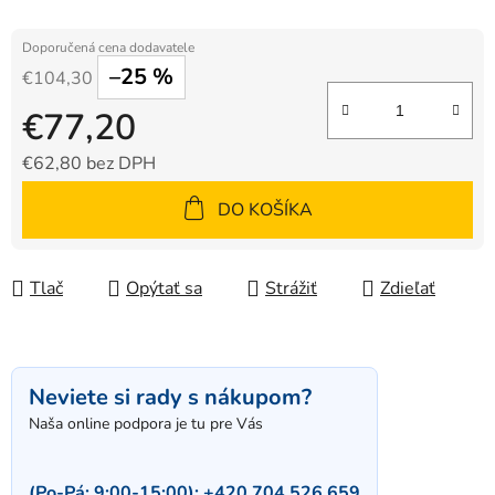
–25 %
€104,30
€77,20
€62,80 bez DPH
Jednotková cena:
DO KOŠÍKA
Tlač
Opýtať sa
Strážiť
Zdieľať
Neviete si rady s nákupom?
Naša online podpora je tu pre Vás
(Po-Pá: 9:00-15:00):
+420 704 526 659