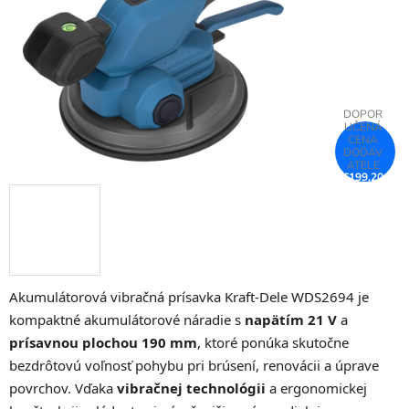
€199,20
–25 %
Akumulátorová vibračná prísavka Kraft-Dele WDS2694 je
kompaktné akumulátorové náradie s
napätím 21 V
a
prísavnou plochou 190 mm
, ktoré ponúka skutočne
bezdrôtovú voľnosť pohybu pri brúsení, renovácii a úprave
povrchov. Vďaka
vibračnej technológii
a ergonomickej