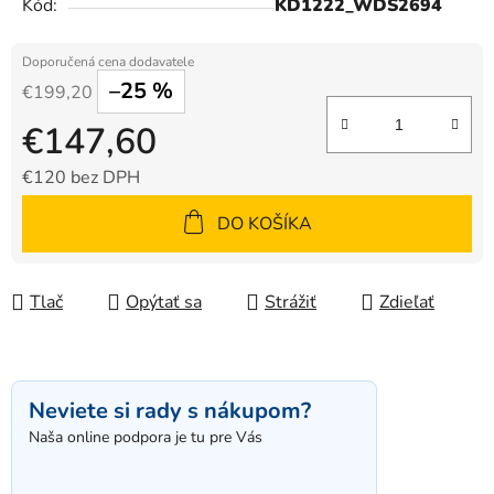
Kód:
KD1222_WDS2694
–25 %
€199,20
€147,60
€120 bez DPH
Jednotková cena:
DO KOŠÍKA
Tlač
Opýtať sa
Strážiť
Zdieľať
Neviete si rady s nákupom?
Naša online podpora je tu pre Vás