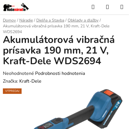
Prejsť
Hľadať
NÁKUP
na
KOŠÍK
obsah
Domov
/
Náradie
/
Dielňa a Stavba
/
Obklady a dlažby
/
Akumulátorová vibračná prísavka 190 mm, 21 V, Kraft-Dele
WDS2694
Akumulátorová vibračná
prísavka 190 mm, 21 V,
Kraft-Dele WDS2694
Priemerné
Neohodnotené
Podrobnosti hodnotenia
hodnotenie
Značka:
Kraft-Dele
produktu
VÝPREDAJ
je
0,0
z
5
hviezdičiek.