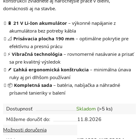
konštrukcii zvládnete aj náročnejšie práce v dielni,
domácnosti aj na stavbe.
🔋
21 V Li-Ion akumulátor
– výkonné napájanie z
akumulátora bez potreby kábla
📐
Prisávacia plocha 190 mm
– optimálne pokrytie pre
efektívnu a presnú prácu
⚡
Vibračná technológia
– rovnomerné nasávanie a prisať
sa pre kvalitný výsledok
🪶
Ľahká ergonomická konštrukcia
– minimálna únava
ruky aj pri dlhšom používaní
📦
Kompletná sada
– batéria, nabíjačka a náhradné
prísavné tanieriky v balení
Dostupnosť
Skladom
(>5 ks)
Môžeme doručiť do:
11.8.2026
Možnosti doručenia