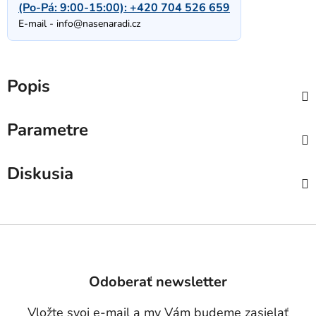
(Po-Pá: 9:00-15:00):
+420 704 526 659
E-mail -
info@nasenaradi.cz
Popis
Parametre
Diskusia
Z
á
p
Odoberať newsletter
ä
t
Vložte svoj e-mail a my Vám budeme zasielať