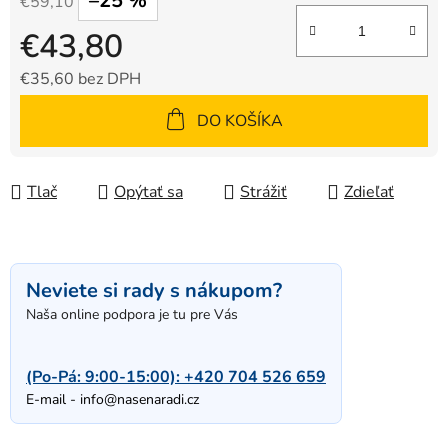
–25 %
€59,10
€43,80
€35,60 bez DPH
Jednotková cena:
DO KOŠÍKA
Tlač
Opýtať sa
Strážiť
Zdieľať
Neviete si rady s nákupom?
Naša online podpora je tu pre Vás
(Po-Pá: 9:00-15:00):
+420 704 526 659
E-mail -
info@nasenaradi.cz