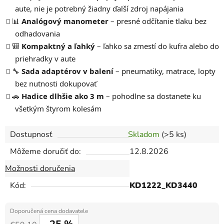
aute, nie je potrebný žiadny ďalší zdroj napájania
📊
Analógový manometer
– presné odčítanie tlaku bez
odhadovania
🎒
Kompaktný a ľahký
– ľahko sa zmestí do kufra alebo do
priehradky v aute
🔧
Sada adaptérov v balení
– pneumatiky, matrace, lopty
bez nutnosti dokupovať
🚗
Hadice dlhšie ako 3 m
– pohodlne sa dostanete ku
všetkým štyrom kolesám
Dostupnosť
Skladom
(>5 ks)
Môžeme doručiť do:
12.8.2026
Možnosti doručenia
Kód:
KD1222_KD3440