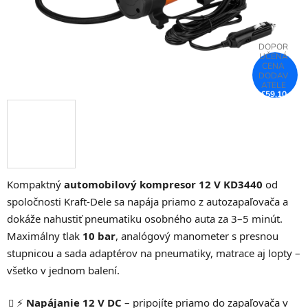
€59,10
–25 %
Kompaktný
automobilový kompresor 12 V KD3440
od
spoločnosti Kraft-Dele sa napája priamo z autozapaľovača a
dokáže nahustiť pneumatiku osobného auta za 3–5 minút.
Maximálny tlak
10 bar
, analógový manometer s presnou
stupnicou a sada adaptérov na pneumatiky, matrace aj lopty –
všetko v jednom balení.
⚡
Napájanie 12 V DC
– pripojíte priamo do zapaľovača v