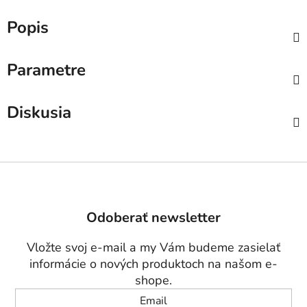
Popis
Parametre
Diskusia
Z
á
p
Odoberať newsletter
ä
t
Vložte svoj e-mail a my Vám budeme zasielať
i
informácie o nových produktoch na našom e-
e
shope.
Email