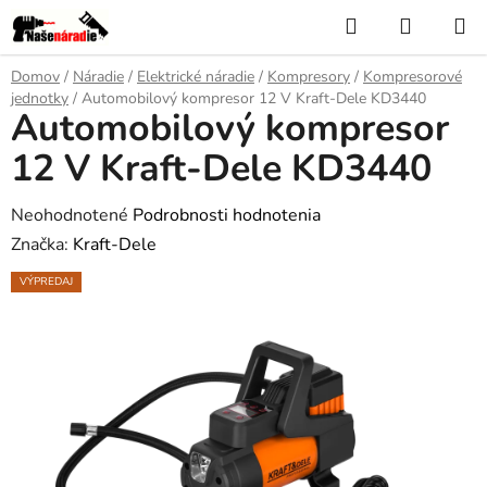
Prejsť
Hľadať
NÁKUP
na
KOŠÍK
obsah
Domov
/
Náradie
/
Elektrické náradie
/
Kompresory
/
Kompresorové
jednotky
/
Automobilový kompresor 12 V Kraft-Dele KD3440
Automobilový kompresor
12 V Kraft-Dele KD3440
Priemerné
Neohodnotené
Podrobnosti hodnotenia
hodnotenie
Značka:
Kraft-Dele
produktu
VÝPREDAJ
je
0,0
z
5
hviezdičiek.