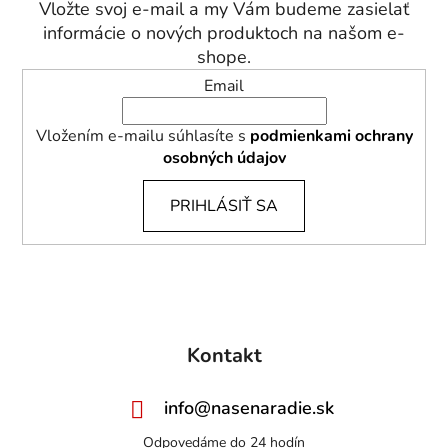
t
Vložte svoj e-mail a my Vám budeme zasielať
i
informácie o nových produktoch na našom e-
e
shope.
Email
Vložením e-mailu súhlasíte s
podmienkami ochrany
osobných údajov
PRIHLÁSIŤ SA
Kontakt
info
@
nasenaradie.sk