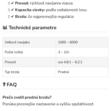
✔
Prevod:
rýchlosť navíjania vlasca
✔
Kapacita cievky:
podľa vzdialenosti lovu
✔
Brzda:
čo najpresnejšia regulácia
📊 Technické parametre
Veľkosť navijaka
1000 – 6000
Počet ložísk
3 – 10+
Prevod
cca 4,8:1 – 6,2:1
Typ brzdy
Predná
❓ FAQ
Prečo zvoliť prednú brzdu?
Ponúka presnejšie nastavenie a vyššiu spoľahlivosť.