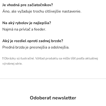
Je vhodná pre začiatočníkov?
Áno, ale vyžaduje trochu citlivejšie nastavenie.
Na aký rybolov je najlepšia?
Najmä na prívlač a feeder.
Aký je rozdiel oproti zadnej brzde?
Predná brzda je presnejšia a odolnejšia.
❗ Obrázky sú ilustračné. Vzhľad produktu sa môže líšiť podľa aktuálnej
výrobnej série.
Z
á
p
Odoberať newsletter
ä