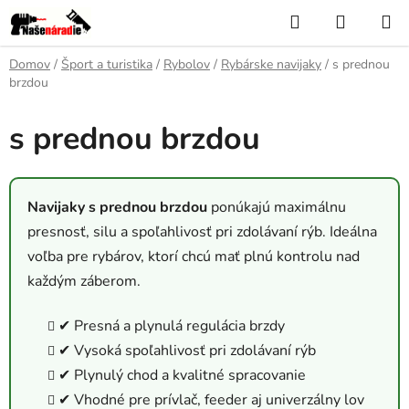
Prejsť
Hľadať
NÁKUP
na
KOŠÍK
obsah
Domov
/
Šport a turistika
/
Rybolov
/
Rybárske navijaky
/
s prednou
brzdou
s prednou brzdou
Navijaky s prednou brzdou
ponúkajú maximálnu
presnosť, silu a spoľahlivosť pri zdolávaní rýb. Ideálna
voľba pre rybárov, ktorí chcú mať plnú kontrolu nad
každým záberom.
✔ Presná a plynulá regulácia brzdy
✔ Vysoká spoľahlivosť pri zdolávaní rýb
✔ Plynulý chod a kvalitné spracovanie
✔ Vhodné pre prívlač, feeder aj univerzálny lov