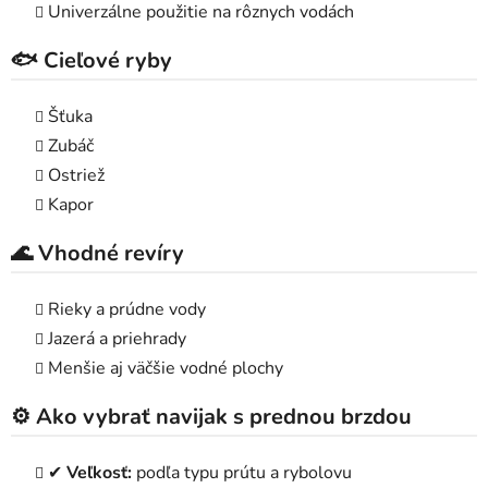
Univerzálne použitie na rôznych vodách
🐟 Cieľové ryby
Šťuka
Zubáč
Ostriež
Kapor
🌊 Vhodné revíry
Rieky a prúdne vody
Jazerá a priehrady
Menšie aj väčšie vodné plochy
⚙️ Ako vybrať navijak s prednou brzdou
✔
Veľkosť:
podľa typu prútu a rybolovu