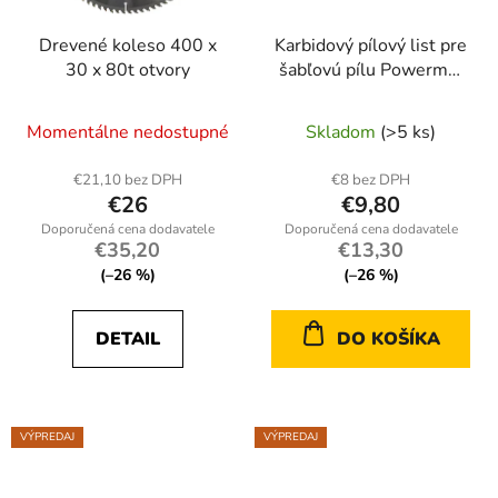
Drevené koleso 400 x
Karbidový pílový list pre
30 x 80t otvory
šabľovú pílu Powermat
PM-BDP-305T
Momentálne nedostupné
Skladom
(>5 ks)
€21,10 bez DPH
€8 bez DPH
€26
€9,80
€35,20
€13,30
(–26 %)
(–26 %)
DETAIL
DO KOŠÍKA
VÝPREDAJ
VÝPREDAJ