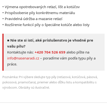
• Výmena opotrebovaných reťazí, líšt a kotúčov
• Prispôsobenie píly konkrétnemu materiálu
• Pravidelná údržba a mazanie reťazí
• Rozšírenie funkcií píly o špeciálne kotúče alebo listy
■ Nie ste si istí, aké príslušenstvo je vhodné pre
vašu pílu?
Kontaktujte nás:
+420 704 526 659
alebo píšte na
info@nasenaradi.cz
– poradíme vám podľa typu píly a
práce.
Poznámka: Pri výbere sledujte typ píly (reťazová, kotúčová, pásová,
pokosová, priamočiara), priemer alebo dĺžku listu a kompatibilitu s
výrobcom. Obrázky sú ilustračné.
Z