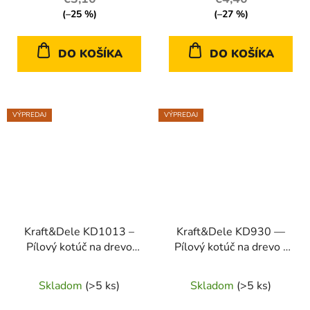
(–25 %)
(–27 %)
DO KOŠÍKA
DO KOŠÍKA
VÝPREDAJ
VÝPREDAJ
Kraft&Dele KD1013 –
Kraft&Dele KD930 —
Pílový kotúč na drevo
Pílový kotúč na drevo z
180 mm / 24 zubov
vidie, 160 mm, 42
(Widia)
zubov
Skladom
(>5 ks)
Skladom
(>5 ks)