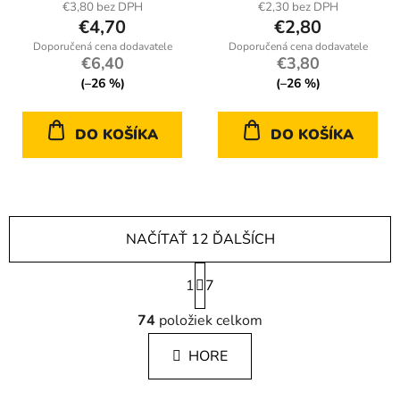
€3,80 bez DPH
€2,30 bez DPH
€4,70
€2,80
€6,40
€3,80
(–26 %)
(–26 %)
DO KOŠÍKA
DO KOŠÍKA
NAČÍTAŤ 12 ĎALŠÍCH
S
1
t
7
r
O
á
74
položiek celkom
v
n
l
k
HORE
á
o
d
v