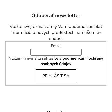
á
p
Odoberať newsletter
ä
t
Vložte svoj e-mail a my Vám budeme zasielať
i
informácie o nových produktoch na našom e-
e
shope.
Email
Vložením e-mailu súhlasíte s
podmienkami ochrany
osobných údajov
PRIHLÁSIŤ SA