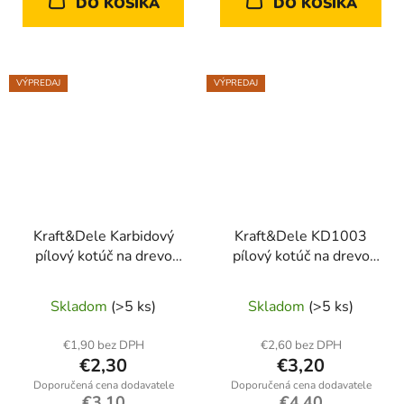
DO KOŠÍKA
DO KOŠÍKA
VÝPREDAJ
VÝPREDAJ
Kraft&Dele Karbidový
Kraft&Dele KD1003
pílový kotúč na drevo
pílový kotúč na drevo
210 mm, 20 zubov –
115 mm, 36 zubov
KD1024
Skladom
(>5 ks)
Skladom
(>5 ks)
€1,90 bez DPH
€2,60 bez DPH
€2,30
€3,20
€3,10
€4,40