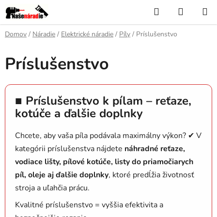
Prejsť
Hľadať
NÁKUP
na
KOŠÍK
obsah
Domov
/
Náradie
/
Elektrické náradie
/
Píly
/
Príslušenstvo
Príslušenstvo
■ Príslušenstvo k pílam – reťaze,
kotúče a ďalšie doplnky
Chcete, aby vaša píla podávala maximálny výkon? ✔ V
kategórii príslušenstva nájdete
náhradné reťaze,
vodiace lišty, pílové kotúče, listy do priamočiarych
píl, oleje aj ďalšie doplnky
, ktoré predĺžia životnosť
stroja a uľahčia prácu.
Kvalitné príslušenstvo = vyššia efektivita a