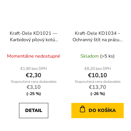
Kraft-Dele KD1021 —
Kraft-Dele KD1034 –
Karbidový pílový kotúč
Ochranný štít na prácu s
200 mm na drevo
elektrickým náradím
Momentálne nedostupné
Skladom
(>5 ks)
€1,90 bez DPH
€8,20 bez DPH
€2,30
€10,10
€3,10
€13,70
(–25 %)
(–26 %)
DETAIL
DO KOŠÍKA