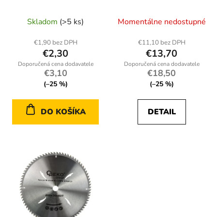
o
u
v
Skladom
(>5 ks)
Momentálne nedostupné
k
t
€1,90 bez DPH
€11,10 bez DPH
o
€2,30
€13,70
v
€3,10
€18,50
(–25 %)
(–25 %)
DO KOŠÍKA
DETAIL