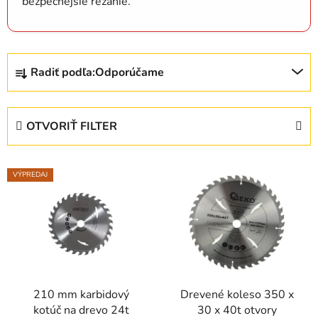
bezpečnejšie rezanie.
R
Radiť podľa:
Odporúčame
a
d
e
OTVORIŤ FILTER
n
i
V
e
VÝPREDAJ
ý
p
p
r
i
o
s
d
p
u
r
k
210 mm karbidový
Drevené koleso 350 x
o
t
kotúč na drevo 24t
30 x 40t otvory
d