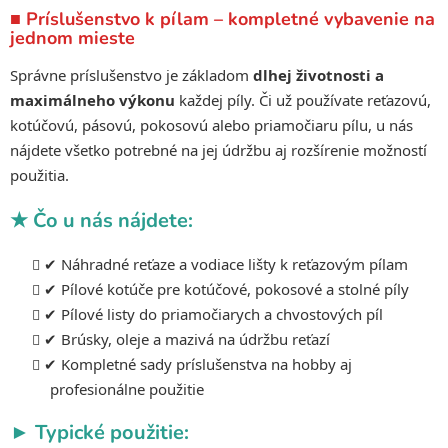
a
a
■ Príslušenstvo k pílam – kompletné vybavenie na
c
n
jednom mieste
i
i
e
e
Správne príslušenstvo je základom
dlhej životnosti a
p
maximálneho výkonu
každej píly. Či už používate reťazovú,
r
kotúčovú, pásovú, pokosovú alebo priamočiaru pílu, u nás
v
nájdete všetko potrebné na jej údržbu aj rozšírenie možností
k
použitia.
y
v
★ Čo u nás nájdete:
ý
p
✔ Náhradné reťaze a vodiace lišty k reťazovým pílam
i
s
✔ Pílové kotúče pre kotúčové, pokosové a stolné píly
u
✔ Pílové listy do priamočiarych a chvostových píl
✔ Brúsky, oleje a mazivá na údržbu reťazí
✔ Kompletné sady príslušenstva na hobby aj
profesionálne použitie
► Typické použitie: