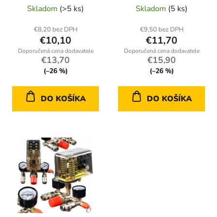
v
Skladom
(>5 ks)
Skladom
(5 ks)
k
t
€8,20 bez DPH
€9,50 bez DPH
o
€10,10
€11,70
v
€13,70
€15,90
(–26 %)
(–26 %)
DO KOŠÍKA
DO KOŠÍKA