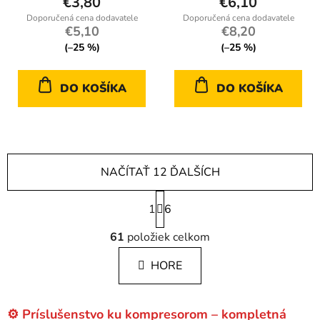
€3,80
€6,10
€5,10
€8,20
(–25 %)
(–25 %)
DO KOŠÍKA
DO KOŠÍKA
NAČÍTAŤ 12 ĎALŠÍCH
S
1
t
6
r
O
á
61
položiek celkom
v
n
l
k
HORE
á
o
d
v
a
a
⚙️ Príslušenstvo ku kompresorom – kompletná
c
n