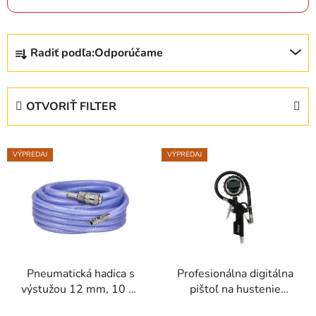
R
Radiť podľa:
Odporúčame
a
d
e
OTVORIŤ FILTER
n
i
V
e
VÝPREDAJ
VÝPREDAJ
ý
p
p
r
i
o
s
d
p
u
r
k
Pneumatická hadica s
Profesionálna digitálna
o
t
výstužou 12 mm, 10 m,
pištoľ na hustenie
d
o
KD440
pneumatík KD2122
u