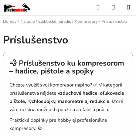
Prejsť
Hľadať
NÁKUP
na
KOŠÍK
obsah
Domov
/
Náradie
/
Elektrické náradie
/
Kompresory
/
Príslušenstvo
Príslušenstvo
💨 Príslušenstvo ku kompresorom
– hadice, pištole a spojky
Chcete využiť svoj kompresor naplno? ✅ V kategórii
príslušenstva nájdete
vzduchové hadice, ofukovacie
pištole, rýchlospojky, manometre aj redukcie
, ktoré
vám rozšíria možnosti použitia a uľahčia prácu.
Praktické doplnky pre hobby aj profesionálne
kompresory. ⚙️