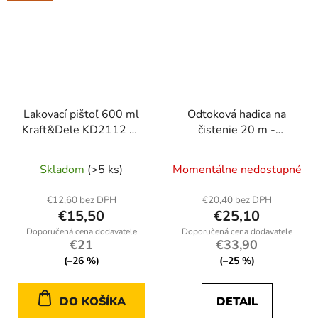
Lakovací pištoľ 600 ml
Odtoková hadica na
Kraft&Dele KD2112 —
čistenie 20 m -
pneumatická, tryska 1,3
Pripojenie k umývačke
mm, tlak 2,5–4 bar
riadu so závitom
Skladom
(>5 ks)
Momentálne nedostupné
KD2059
€12,60 bez DPH
€20,40 bez DPH
€15,50
€25,10
€21
€33,90
(–26 %)
(–25 %)
DO KOŠÍKA
DETAIL