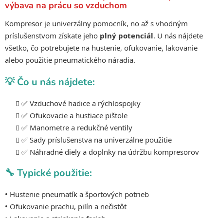
výbava na prácu so vzduchom
i
i
e
e
Kompresor je univerzálny pomocník, no až s vhodným
p
príslušenstvom získate jeho
plný potenciál
. U nás nájdete
r
všetko, čo potrebujete na hustenie, ofukovanie, lakovanie
v
alebo použitie pneumatického náradia.
k
y
💡 Čo u nás nájdete:
v
ý
✅ Vzduchové hadice a rýchlospojky
p
✅ Ofukovacie a hustiace pištole
i
s
✅ Manometre a redukčné ventily
u
✅ Sady príslušenstva na univerzálne použitie
✅ Náhradné diely a doplnky na údržbu kompresorov
🔧 Typické použitie:
• Hustenie pneumatík a športových potrieb
• Ofukovanie prachu, pilín a nečistôt