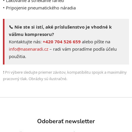
• Lakovanie a striekanie farieb
• Pripojenie pneumatického náradia
📞 Nie ste si istí, aké príslušenstvo je vhodné k
vášmu kompresoru?
Kontaktujte nás:
+420 704 526 659
alebo píšte na
info@nasenaradi.cz
– radi vám poradíme podľa účelu
použitia.
❗ Pri výbere sledujte priemer závitov, kompatibilitu spojok a maximálny
pracovný tlak. Obrázky sú ilustračné.
Z
á
p
Odoberať newsletter
ä
t