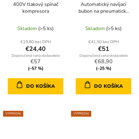
400V tlakový spínač
Automatický navíjací
kompresora
bubon na pneumatickú
hadicu 14 m PowerMat
PM-ABNW-14M
Skladom
(>5 ks)
Skladom
(>5 ks)
€19,80 bez DPH
€41,50 bez DPH
€24,40
€51
€57
€68,90
(–57 %)
(–25 %)
DO KOŠÍKA
DO KOŠÍKA
VÝPREDAJ
VÝPREDAJ