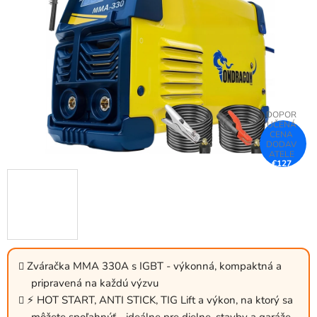
5
hviezdičiek.
€127
–31 %
Zváračka MMA 330A s IGBT - výkonná, kompaktná a
pripravená na každú výzvu
⚡ HOT START, ANTI STICK, TIG Lift a výkon, na ktorý sa