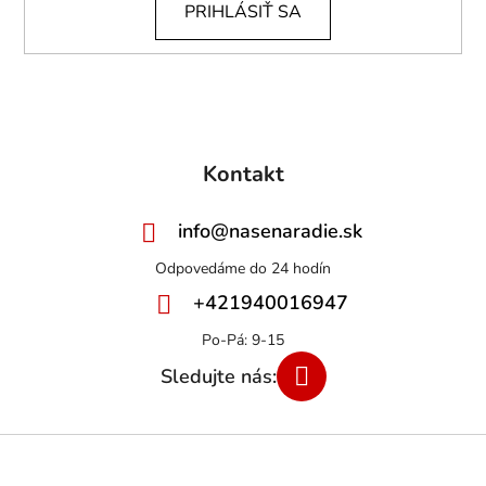
PRIHLÁSIŤ SA
Kontakt
info
@
nasenaradie.sk
+421940016947