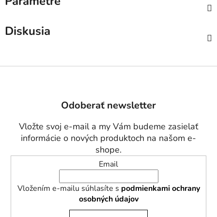
Parametre
Diskusia
Z
á
p
Odoberať newsletter
ä
t
Vložte svoj e-mail a my Vám budeme zasielať
i
informácie o nových produktoch na našom e-
e
shope.
Email
Vložením e-mailu súhlasíte s
podmienkami ochrany
osobných údajov