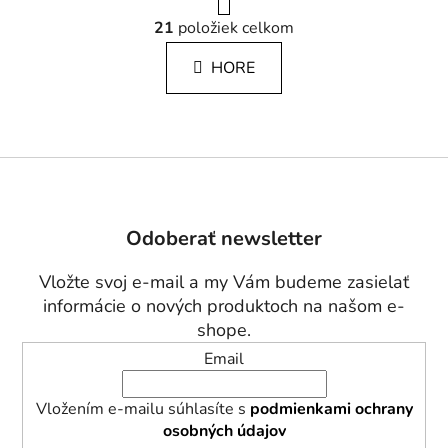
r
O
á
21
položiek celkom
v
n
l
k
HORE
á
o
d
v
a
a
c
n
i
i
Z
e
e
á
p
p
r
Odoberať newsletter
ä
v
t
k
Vložte svoj e-mail a my Vám budeme zasielať
i
y
informácie o nových produktoch na našom e-
v
e
shope.
ý
Email
p
i
s
Vložením e-mailu súhlasíte s
podmienkami ochrany
u
osobných údajov