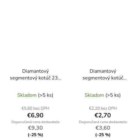
Diamantový
Diamantový
segmentový kotúč 230
segmentový kotúč
x 22,2 x 10 mm
Heidmann 125 x 22,2 x
Heidmann čierny –
10 mm – rezanie betónu
Skladom
(>5 ks)
Skladom
(>5 ks)
balenie 25 kusov
a tehál
€5,60 bez DPH
€2,20 bez DPH
€6,90
€2,70
€9,30
€3,60
(–25 %)
(–25 %)