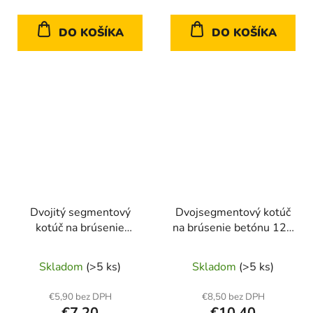
DO KOŠÍKA
DO KOŠÍKA
Dvojitý segmentový
Dvojsegmentový kotúč
kotúč na brúsenie
na brúsenie betónu 125
betónu 125 mm x
mm M14 Heidmann
22,23 mm Heidmann
(50)
Skladom
(>5 ks)
Skladom
(>5 ks)
(50)
€5,90 bez DPH
€8,50 bez DPH
€7,20
€10,40