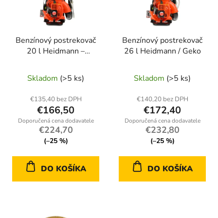
s
p
p
r
r
o
Benzínový postrekovač
Benzínový postrekovač
o
d
20 l Heidmann –
26 l Heidmann / Geko
d
u
motorový zádový
u
k
postrekovač na záhradu
Skladom
(>5 ks)
Skladom
(>5 ks)
k
t
a poľnohospodárstvo
t
o
€135,40 bez DPH
€140,20 bez DPH
o
v
€166,50
€172,40
v
€224,70
€232,80
(–25 %)
(–25 %)
DO KOŠÍKA
DO KOŠÍKA