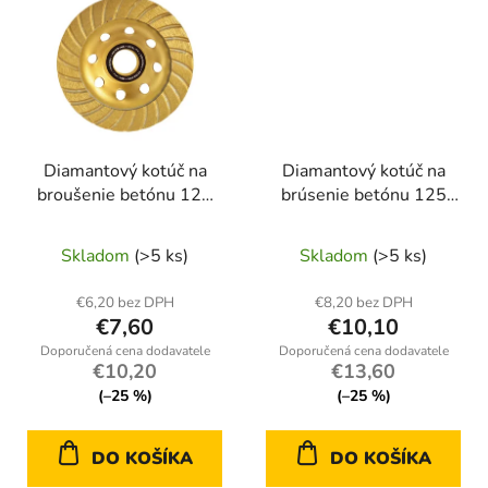
Diamantový kotúč na
Diamantový kotúč na
broušenie betónu 125
brúsenie betónu 125
mm x 22,23 mm
mm M14 Heidmann(50)
Heidmann
Skladom
(>5 ks)
Skladom
(>5 ks)
€6,20 bez DPH
€8,20 bez DPH
€7,60
€10,10
€10,20
€13,60
(–25 %)
(–25 %)
DO KOŠÍKA
DO KOŠÍKA