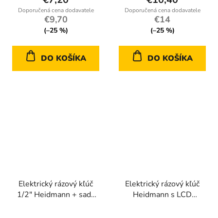
€9,70
€14
(–25 %)
(–25 %)
DO KOŠÍKA
DO KOŠÍKA
Elektrický rázový kľúč
Elektrický rázový kľúč
1/2" Heidmann + sada
Heidmann s LCD
nasádok typu H
meradlom 1/2" – 350
Nm, 2 200 ot./min, sada