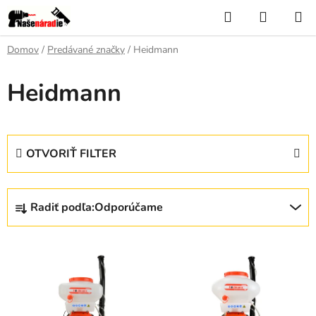
Prejsť
Hľadať
NÁKUP
na
KOŠÍK
obsah
Domov
/
Predávané značky
/
Heidmann
Heidmann
OTVORIŤ FILTER
R
Radiť podľa:
Odporúčame
a
d
V
e
ý
n
p
i
i
e