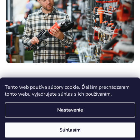
Tento web používa súbory cookie. Ďalším prechádzaním
tohto webu vyjadrujete súhlas s ich používaním.
Nastavenie
Vytvoril Shoptet Premium
Súhlasím
Copyright 2026
nasenaradie.sk
. Všetky práva
vyhradené.