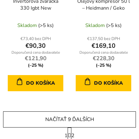
Invertorová zváračka
Olejový kompresor 50 l
330 Igbt New
– Heidmann / Geko
Skladom
(>5 ks)
Skladom
(>5 ks)
€73,40 bez DPH
€137,50 bez DPH
€90,30
€169,10
€121,90
€228,30
(–25 %)
(–25 %)
DO KOŠÍKA
DO KOŠÍKA
NAČÍTAŤ 9 ĎALŠÍCH
S
1
t
2