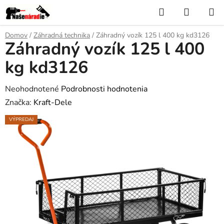
Prejsť
Hľadať
NÁKUP
na
KOŠÍK
obsah
Domov
/
Záhradná technika
/
Záhradný vozík 125 l 400 kg kd3126
Záhradný vozík 125 l 400
kg kd3126
Priemerné
Neohodnotené
Podrobnosti hodnotenia
hodnotenie
Značka:
Kraft-Dele
produktu
VÝPREDAJ
je
0,0
z
5
hviezdičiek.