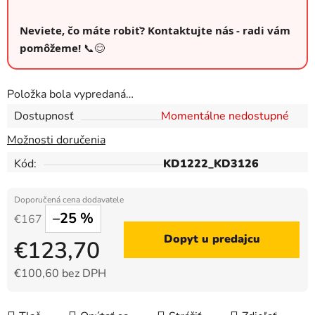
Neviete, čo máte robiť? Kontaktujte nás - radi vám
pomôžeme!
📞😊
Položka bola vypredaná…
Dostupnosť
Momentálne nedostupné
Možnosti doručenia
Kód:
KD1222_KD3126
–25 %
€167
Dopyt u predajcu
€123,70
€100,60 bez DPH
Jednotková cena: