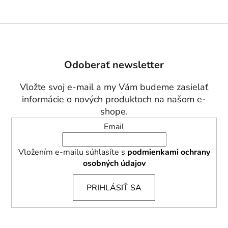
Z
á
p
Odoberať newsletter
ä
t
Vložte svoj e-mail a my Vám budeme zasielať
i
informácie o nových produktoch na našom e-
e
shope.
Email
Vložením e-mailu súhlasíte s
podmienkami ochrany
osobných údajov
PRIHLÁSIŤ SA