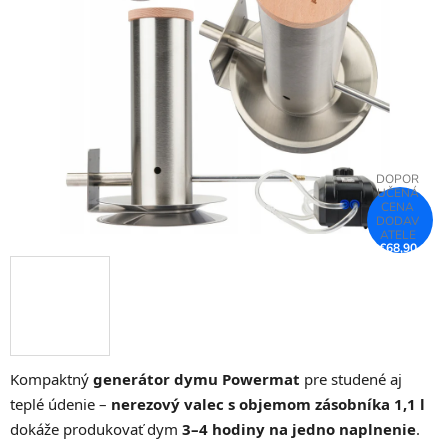
5
hviezdičiek.
€68,90
–25 %
Kompaktný
generátor dymu Powermat
pre studené aj
teplé údenie –
nerezový valec s objemom zásobníka 1,1 l
dokáže produkovať dym
3–4 hodiny na jedno naplnenie
.