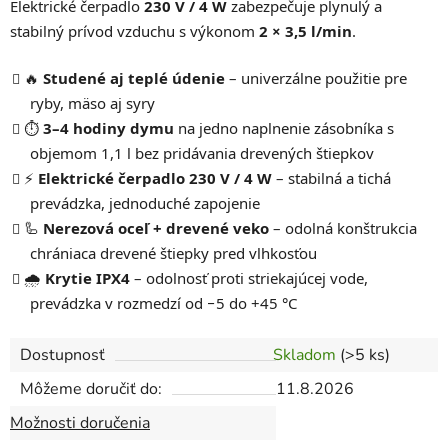
Elektrické čerpadlo
230 V / 4 W
zabezpečuje plynulý a
stabilný prívod vzduchu s výkonom
2 × 3,5 l/min
.
🔥
Studené aj teplé údenie
– univerzálne použitie pre
ryby, mäso aj syry
⏱️
3–4 hodiny dymu
na jedno naplnenie zásobníka s
objemom 1,1 l bez pridávania drevených štiepkov
⚡
Elektrické čerpadlo 230 V / 4 W
– stabilná a tichá
prevádzka, jednoduché zapojenie
🦾
Nerezová oceľ + drevené veko
– odolná konštrukcia
chrániaca drevené štiepky pred vlhkosťou
🌧️
Krytie IPX4
– odolnosť proti striekajúcej vode,
prevádzka v rozmedzí od −5 do +45 °C
Dostupnosť
Skladom
(>5 ks)
Môžeme doručiť do:
11.8.2026
Možnosti doručenia