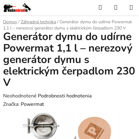
Prejsť
Hľadať
NÁKUP
na
KOŠÍK
obsah
Domov
/
Záhradná technika
/
Generátor dymu do udírne Powermat
1,1 l – nerezový generátor dymu s elektrickým čerpadlom 230 V
Generátor dymu do udírne
Powermat 1,1 l – nerezový
generátor dymu s
elektrickým čerpadlom 230
V
Priemerné
Neohodnotené
Podrobnosti hodnotenia
hodnotenie
Značka:
Powermat
produktu
je
0,0
z