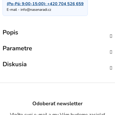
(Po-Pá: 9:00-15:00):
+420 704 526 659
E-mail -
info@nasenaradi.cz
Popis
Parametre
Diskusia
Z
á
p
Odoberať newsletter
ä
t
Vložte svoj e-mail a my Vám budeme zasielať