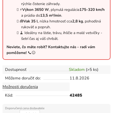
rýchle čistenie záhrady.
⚡
Výkon 3650 W
, plynulá regulácia
175-320 km/h
a prúdia do
13,5 m³/min
.
🧰
Vak 35 l
, nízka hmotnosť cca
2,8 kg
, pohodlná
rukoväť a popruh.
🧹 Ideálny na lístie, trávu, ihličie a malé vetvičky -
šetrí čas aj váš chrbát.
Neviete, čo máte robiť? Kontaktujte nás - radi vám
pomôžeme!
📞😊
Dostupnosť
Skladom
(>5 ks)
Môžeme doručiť do:
11.8.2026
Možnosti doručenia
Kód:
42485