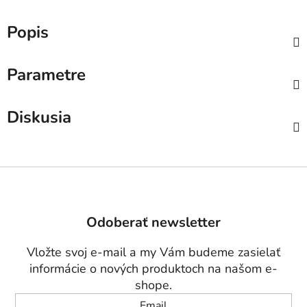
Popis
Parametre
Diskusia
Z
á
p
Odoberať newsletter
ä
t
Vložte svoj e-mail a my Vám budeme zasielať
i
informácie o nových produktoch na našom e-
e
shope.
Email