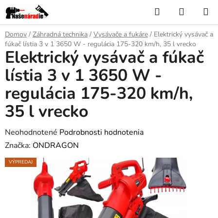
Prejsť
Hľadať
NÁKUP
na
KOŠÍK
obsah
Domov
/
Záhradná technika
/
Vysávače a fukáre
/
Elektrický vysávač a
fúkač lístia 3 v 1 3650 W - regulácia 175-320 km/h, 35 l vrecko
Elektrický vysávač a fúkač
lístia 3 v 1 3650 W -
regulácia 175-320 km/h,
35 l vrecko
Priemerné
Neohodnotené
Podrobnosti hodnotenia
hodnotenie
Značka:
ONDRAGON
produktu
VÝPREDAJ
je
0,0
z
5