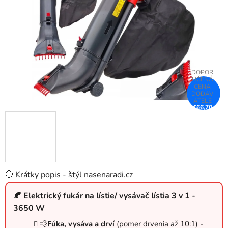
hviezdičiek.
€66,70
–32 %
🔴 Krátky popis - štýl nasenaradi.cz
🍂 Elektrický fukár na lístie/ vysávač lístia 3 v 1 -
3650 W
💨
Fúka, vysáva a drví
(pomer drvenia až 10:1) -