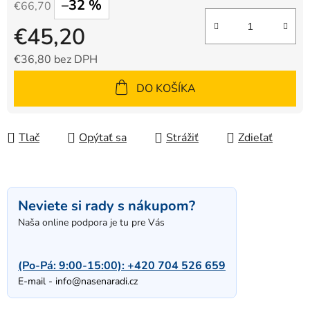
–32 %
€66,70
€45,20
€36,80 bez DPH
Jednotková cena:
DO KOŠÍKA
Tlač
Opýtať sa
Strážiť
Zdieľať
Neviete si rady s nákupom?
Naša online podpora je tu pre Vás
(Po-Pá: 9:00-15:00):
+420 704 526 659
E-mail -
info@nasenaradi.cz