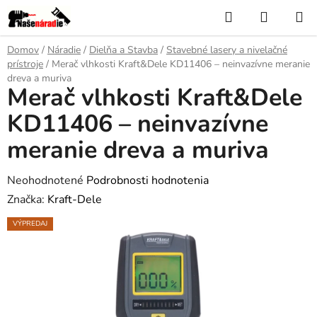
Prejsť
Hľadať
NÁKUP
na
KOŠÍK
obsah
Domov
/
Náradie
/
Dielňa a Stavba
/
Stavebné lasery a nivelačné
prístroje
/
Merač vlhkosti Kraft&Dele KD11406 – neinvazívne meranie
dreva a muriva
Merač vlhkosti Kraft&Dele
KD11406 – neinvazívne
meranie dreva a muriva
Priemerné
Neohodnotené
Podrobnosti hodnotenia
hodnotenie
Značka:
Kraft-Dele
produktu
VÝPREDAJ
je
0,0
z
5
hviezdičiek.