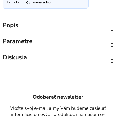
E-mail -
info@nasenaradi.cz
Popis
Parametre
Diskusia
Z
á
p
Odoberať newsletter
ä
t
Vložte svoj e-mail a my Vám budeme zasielať
i
informácie o nových produktoch na našom e-