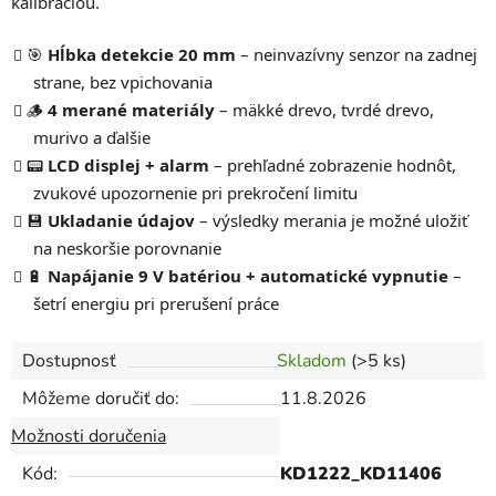
kalibráciou.
🎯
Hĺbka detekcie 20 mm
– neinvazívny senzor na zadnej
strane, bez vpichovania
🪵
4 merané materiály
– mäkké drevo, tvrdé drevo,
murivo a ďalšie
📟
LCD displej + alarm
– prehľadné zobrazenie hodnôt,
zvukové upozornenie pri prekročení limitu
💾
Ukladanie údajov
– výsledky merania je možné uložiť
na neskoršie porovnanie
🔋
Napájanie 9 V batériou + automatické vypnutie
–
šetrí energiu pri prerušení práce
Dostupnosť
Skladom
(>5 ks)
Môžeme doručiť do:
11.8.2026
Možnosti doručenia
Kód:
KD1222_KD11406