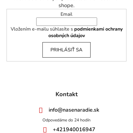
e
shope.
Email
Vložením e-mailu súhlasíte s
podmienkami ochrany
osobných údajov
PRIHLÁSIŤ SA
Kontakt
info
@
nasenaradie.sk
+421940016947