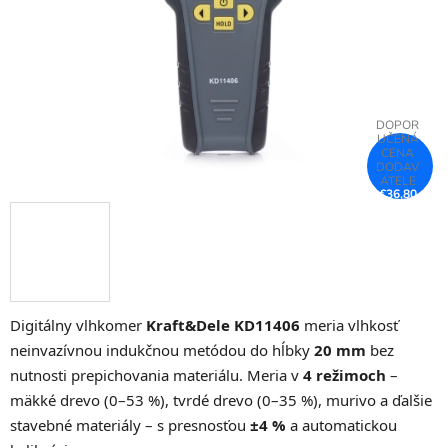
€36,80
–25 %
Digitálny vlhkomer
Kraft&Dele KD11406
meria vlhkosť
neinvazívnou indukčnou metódou do hĺbky
20 mm
bez
nutnosti prepichovania materiálu. Meria v
4 režimoch
–
mäkké drevo (0–53 %), tvrdé drevo (0–35 %), murivo a ďalšie
stavebné materiály – s presnosťou
±4 %
a automatickou