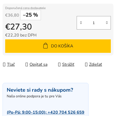
–25 %
€36,80
€27,30
€22,20 bez DPH
Jednotková cena:
DO KOŠÍKA
Tlač
Opýtať sa
Strážiť
Zdieľať
Neviete si rady s nákupom?
Naša online podpora je tu pre Vás
(Po-Pá: 9:00-15:00):
+420 704 526 659