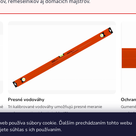
kov, remeselníkov aj domácich majstrov.
Presné vodováhy
Ochran
né
Tri kalibrované vodováhy umožňujú presné meranie
Gumené 
vodorovnosti, zvislosti aj uhla 45°.
pred ná
web používa súbory cookie. Ďalším prechádzaním tohto webu
vodováhu?
jete súhlas s ich používaním.