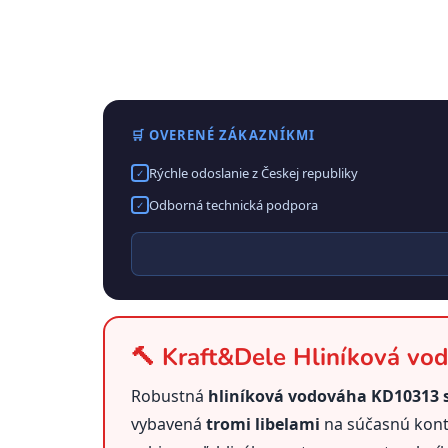
🛒 OVERENÉ ZÁKAZNÍKMI
Rýchle odoslanie z Českej republiky
✓
Odborná technická podpora
✓
🔨 Kraft&Dele Hliníková vod
Robustná
hliníková vodováha KD10313 s
vybavená
tromi libelami
na súčasnú kontr