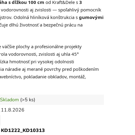
áha s dĺžkou 100 cm
od Kraft&Dele s
3
 vodorovnosti aj zvislosti — spoľahlivý pomocník
strov. Odolná hliníková konštrukcia s
gumovými
čuje dlhú životnosť a bezpečnú prácu na
 väčšie plochy a profesionálne projekty
ola vodorovnosti, zvislosti aj uhla 45°
ízka hmotnosť pri vysokej odolnosti
ia náradie aj merané povrchy pred poškodením
avebníctvo, pokladanie obkladov, montáž,
Skladom
(>5 ks)
11.8.2026
KD1222_KD10313