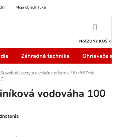
dní
Moja objednávka
NÁKUPNÝ
KOŠÍK
PRÁZDNY KOŠÍK
die
Záhradná technika
Ohrievače a teplome
Stavebné lasery a nivelačné prístroje
/
Kraft&Dele
13
liníková vodováha 100
dnotenia