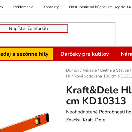
ov
Reklamacie
Kontakty
Odstúpenie od kúpnej zmluvy do 14 
edaj a sezónne hity
Darčeky pre kutilov
Nára
Domov
/
Náradie
/
Dielňa a Stavba
/
Hliníková vodováha 100 cm KD103
Kraft&Dele H
cm KD10313
Priemerné
Neohodnotené
Podrobnosti ho
hodnotenie
Značka:
Kraft-Dele
produktu