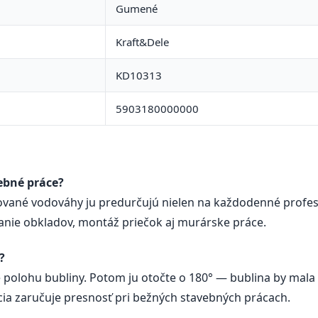
Gumené
Kraft&Dele
KD10313
5903180000000
ebné práce?
ibrované vodováhy ju predurčujú nielen na každodenné profesi
anie obkladov, montáž priečok aj murárske práce.
?
 polohu bubliny. Potom ju otočte o 180° — bublina by mala u
ácia zaručuje presnosť pri bežných stavebných prácach.