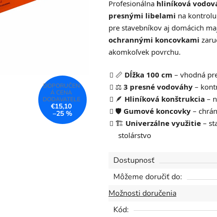
Profesionálna
hliníková vodov
je
presnými libelami
na kontrolu
0,0
pre stavebníkov aj domácich maj
z
ochrannými koncovkami
zaru
5
akomkoľvek povrchu.
hviezdičiek.
📏
Dĺžka 100 cm
– vhodná pre
⚖️
3 presné vodováhy
– kontr
🪶
Hliníková konštrukcia
– n
€15,10
🛡️
Gumové koncovky
– chrán
–25 %
🏗️
Univerzálne využitie
– st
stolárstvo
Dostupnosť
Môžeme doručiť do:
Možnosti doručenia
Kód: