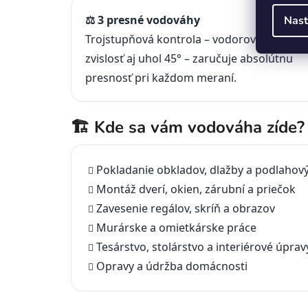
⚖️ 3 presné vodováhy
Nast
Trojstupňová kontrola – vodorovnosť,
zvislosť aj uhol 45° – zaručuje absolútnu
presnosť pri každom meraní.
🏗 Kde sa vám vodováha zíde?
Pokladanie obkladov, dlažby a podlahový
Montáž dverí, okien, zárubní a priečok
Zavesenie regálov, skríň a obrazov
Murárske a omietkárske práce
Tesárstvo, stolárstvo a interiérové úprav
Opravy a údržba domácnosti