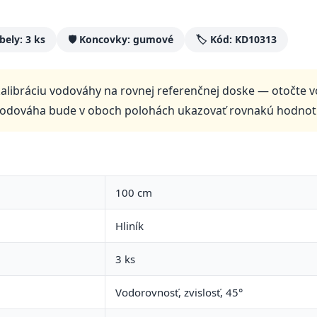
ibely: 3 ks
🛡️ Koncovky: gumové
🏷️ Kód: KD10313
alibráciu vodováhy na rovnej referenčnej doske — otočte 
vodováha bude v oboch polohách ukazovať rovnakú hodnot
100 cm
Hliník
3 ks
Vodorovnosť, zvislosť, 45°