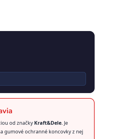
avia
ciou od značky
Kraft&Dele
. Je
jn a gumové ochranné koncovky z nej