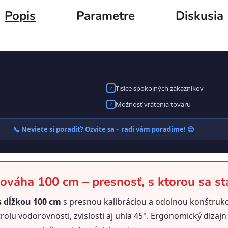
Popis
Parametre
Diskusia
Tisíce spokojných zákazníkov
✓
Možnosť vrátenia tovaru
✓
📞 Neviete si poradiť? Ozvite sa – radi vám poradíme! 😊
ováha 100 cm – presnosť, s ktorou sa st
 dĺžkou 100 cm
s presnou kalibráciou a odolnou konštruk
olu vodorovnosti, zvislosti aj uhla 45°. Ergonomický diza