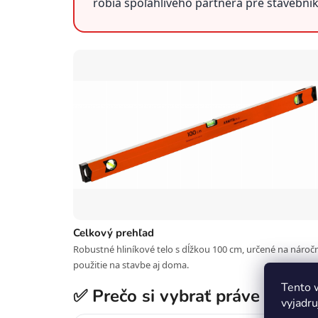
robia spoľahlivého partnera pre stavební
Celkový prehľad
Robustné hliníkové telo s dĺžkou 100 cm, určené na nároč
použitie na stavbe aj doma.
Tento 
✅ Prečo si vybrať práve túto 
vyjadru