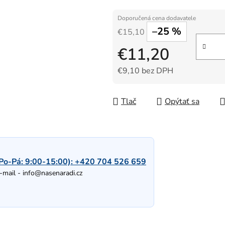
–25 %
€15,10
€11,20
€9,10 bez DPH
Jednotková cena:
Tlač
Opýtať sa
Po-Pá: 9:00-15:00):
+420 704 526 659
-mail -
info@nasenaradi.cz