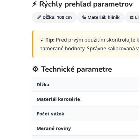
⚡ Rýchly prehľad parametrov
📏 Dĺžka: 100 cm
🔩 Materiál: hliník
⚖️ L
💡
Tip:
Pred prvým použitím skontrolujte k
namerané hodnoty. Správne kalibrovaná 
⚙️ Technické parametre
Dĺžka
Materiál karosérie
Počet vážok
Merané roviny