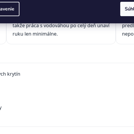
🪶 Ľahký hliník
🛡️ 
avenie
Súh
Hliníkový profil je pevný a zároveň ľahký,
Ochr
takže práca s vodováhou po celý deň unaví
predl
ruku len minimálne.
nepoš
ch krytín
y