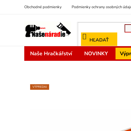
Prejsť
Obchodné podmienky
Podmienky ochrany osobných údaj
na
obsah
HĽADAŤ
Naše Hračkářství
NOVINKY
Výpr
VÝPREDAJ