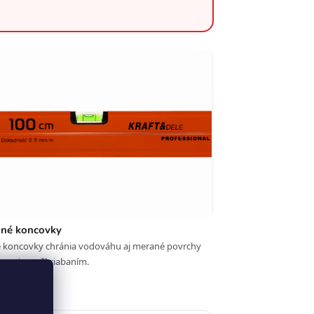
né koncovky
koncovky chránia vodováhu aj merané povrchy
razmi a poškriabaním.