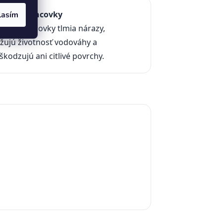
Gumové koncovky
lasím
anné koncovky tlmia nárazy,
žujú životnosť vodováhy a
kodzujú ani citlivé povrchy.