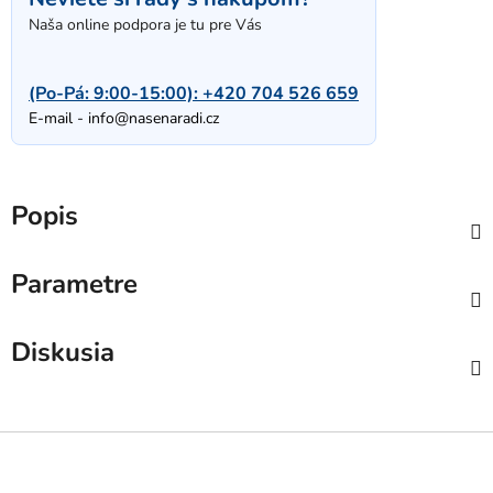
Naša online podpora je tu pre Vás
(Po-Pá: 9:00-15:00):
+420 704 526 659
E-mail -
info@nasenaradi.cz
Popis
Parametre
Diskusia
Z
á