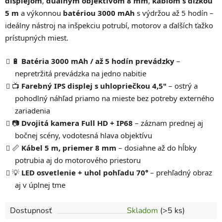
displejom
,
duálnym objektívom 8 mm
,
káblom s dĺžkou
5 m
a výkonnou
batériou 3000 mAh
s výdržou až 5 hodín –
ideálny nástroj na inšpekciu potrubí, motorov a ďalších ťažko
prístupných miest.
🔋
Batéria 3000 mAh / až 5 hodín prevádzky
–
nepretržitá prevádzka na jedno nabitie
📺
Farebný IPS displej s uhlopriečkou 4,5"
– ostrý a
pohodlný náhľad priamo na mieste bez potreby externého
zariadenia
📷
Dvojitá kamera Full HD + IP68
– záznam prednej aj
bočnej scény, vodotesná hlava objektívu
📏
Kábel 5 m, priemer 8 mm
– dosiahne až do hĺbky
potrubia aj do motorového priestoru
💡
LED osvetlenie + uhol pohľadu 70°
– prehľadný obraz
aj v úplnej tme
Dostupnosť
Skladom
(>5 ks)