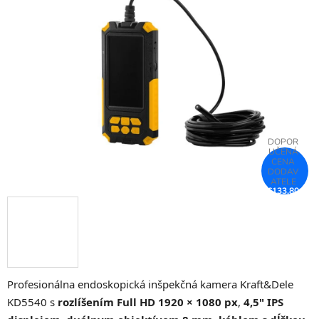
z
5
hviezdičiek.
€133,80
–25 %
Profesionálna endoskopická inšpekčná kamera Kraft&Dele
KD5540 s
rozlíšením Full HD 1920 × 1080 px
,
4,5" IPS