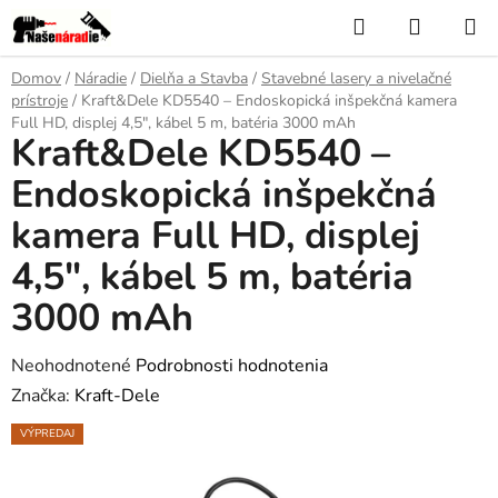
Prejsť
Hľadať
NÁKUP
na
KOŠÍK
obsah
Domov
/
Náradie
/
Dielňa a Stavba
/
Stavebné lasery a nivelačné
prístroje
/
Kraft&Dele KD5540 – Endoskopická inšpekčná kamera
Full HD, displej 4,5", kábel 5 m, batéria 3000 mAh
Kraft&Dele KD5540 –
Endoskopická inšpekčná
kamera Full HD, displej
4,5", kábel 5 m, batéria
3000 mAh
Priemerné
Neohodnotené
Podrobnosti hodnotenia
hodnotenie
Značka:
Kraft-Dele
produktu
VÝPREDAJ
je
0,0