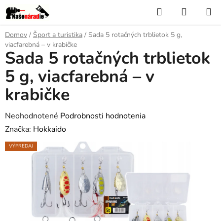
Prejsť
Hľadať
NÁKUP
na
KOŠÍK
obsah
Domov
/
Šport a turistika
/
Sada 5 rotačných trblietok 5 g,
viacfarebná – v krabičke
Sada 5 rotačných trblietok
5 g, viacfarebná – v
krabičke
Priemerné
Neohodnotené
Podrobnosti hodnotenia
hodnotenie
Značka:
Hokkaido
produktu
VÝPREDAJ
je
0,0
z
5
hviezdičiek.