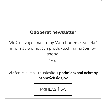
Z
á
p
Odoberať newsletter
ä
t
Vložte svoj e-mail a my Vám budeme zasielať
i
informácie o nových produktoch na našom e-
e
shope.
Email
Vložením e-mailu súhlasíte s
podmienkami ochrany
osobných údajov
PRIHLÁSIŤ SA