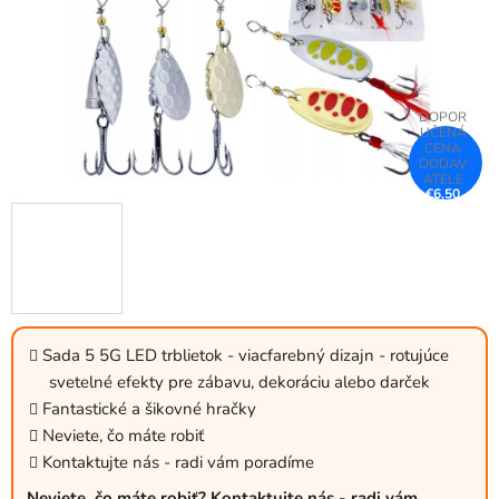
€6,50
–26 %
Sada 5 5G LED trblietok - viacfarebný dizajn - rotujúce
svetelné efekty pre zábavu, dekoráciu alebo darček
Fantastické a šikovné hračky
Neviete, čo máte robiť
Kontaktujte nás - radi vám poradíme
Neviete, čo máte robiť? Kontaktujte nás - radi vám