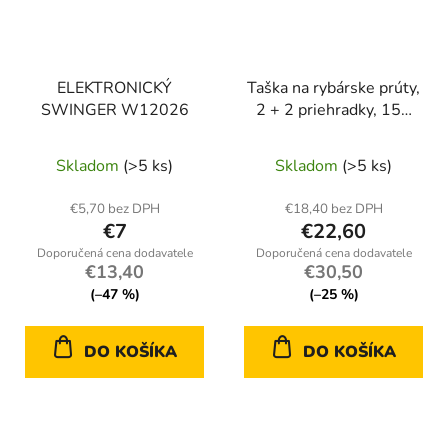
ELEKTRONICKÝ
Taška na rybárske prúty,
SWINGER W12026
2 + 2 priehradky, 150
cm, HOKKAIDO
Skladom
(>5 ks)
Skladom
(>5 ks)
€5,70 bez DPH
€18,40 bez DPH
€7
€22,60
€13,40
€30,50
(–47 %)
(–25 %)
DO KOŠÍKA
DO KOŠÍKA