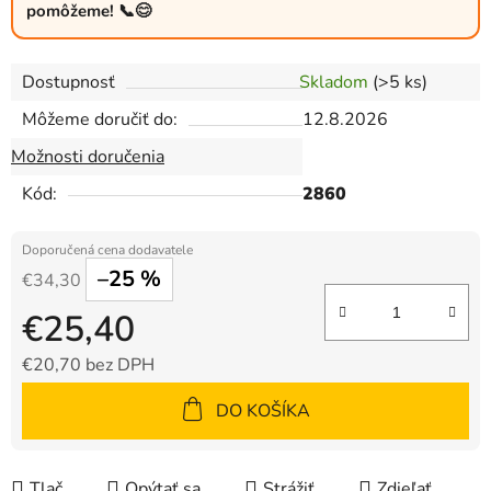
pomôžeme! 📞😊
Dostupnosť
Skladom
(>5 ks)
Môžeme doručiť do:
12.8.2026
Možnosti doručenia
Kód:
2860
–25 %
€34,30
€25,40
€20,70 bez DPH
Jednotková cena:
DO KOŠÍKA
Tlač
Opýtať sa
Strážiť
Zdieľať