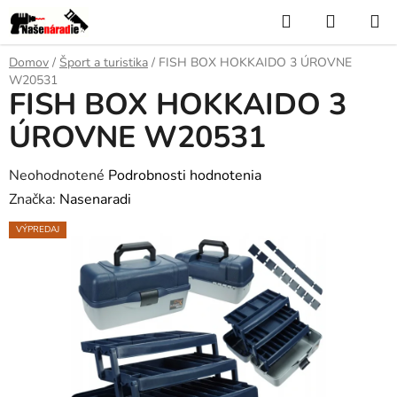
Prejsť
Hľadať
NÁKUP
na
KOŠÍK
obsah
Domov
/
Šport a turistika
/
FISH BOX HOKKAIDO 3 ÚROVNE
W20531
FISH BOX HOKKAIDO 3
ÚROVNE W20531
Priemerné
Neohodnotené
Podrobnosti hodnotenia
hodnotenie
Značka:
Nasenaradi
produktu
VÝPREDAJ
je
0,0
z
5
hviezdičiek.