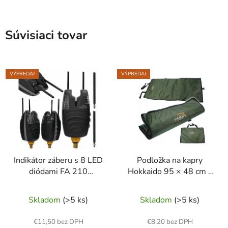
Súvisiaci tovar
VÝPREDAJ
VÝPREDAJ
Indikátor záberu s 8 LED
Podložka na kapry
diódami FA 210
Hokkaido 95 × 48 cm –
W12038 HOKKAIDO
šetrná ochrana ryby pri
FISING
vyháčkovaní a vážení
Skladom
(>5 ks)
Skladom
(>5 ks)
€11,50 bez DPH
€8,20 bez DPH