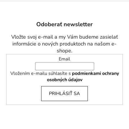
Z
á
p
Odoberať newsletter
ä
t
Vložte svoj e-mail a my Vám budeme zasielať
i
informácie o nových produktoch na našom e-
e
shope.
Email
Vložením e-mailu súhlasíte s
podmienkami ochrany
osobných údajov
PRIHLÁSIŤ SA