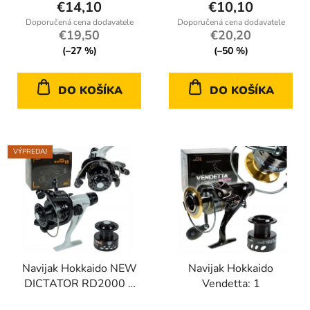
€14,10
€10,10
€19,50
€20,20
(–27 %)
(–50 %)
DO KOŠÍKA
DO KOŠÍKA
VÝPREDAJ
Navijak Hokkaido NEW
Navijak Hokkaido
DICTATOR RD2000 +
Vendetta: 1
náhradná cievka