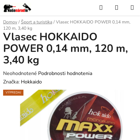
Prejsť
Hľadať
NÁKUP
na
KOŠÍK
obsah
Domov
/
Šport a turistika
/
Vlasec HOKKAIDO POWER 0,14 mm,
120 m, 3,40 kg
Vlasec HOKKAIDO
POWER 0,14 mm, 120 m,
3,40 kg
Priemerné
Neohodnotené
Podrobnosti hodnotenia
hodnotenie
Značka:
Hokkaido
produktu
VÝPREDAJ
je
0,0
z
5
hviezdičiek.