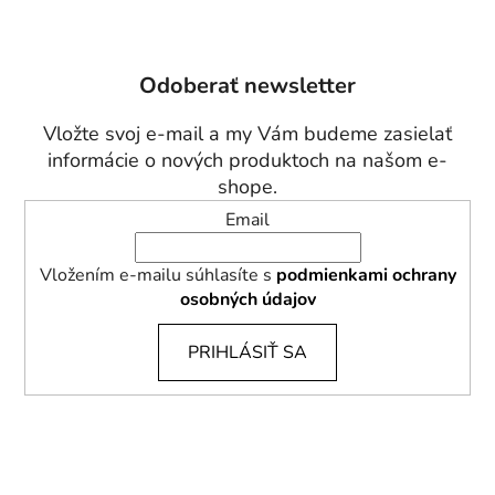
Z
á
p
Odoberať newsletter
ä
t
Vložte svoj e-mail a my Vám budeme zasielať
i
informácie o nových produktoch na našom e-
e
shope.
Email
Vložením e-mailu súhlasíte s
podmienkami ochrany
osobných údajov
PRIHLÁSIŤ SA