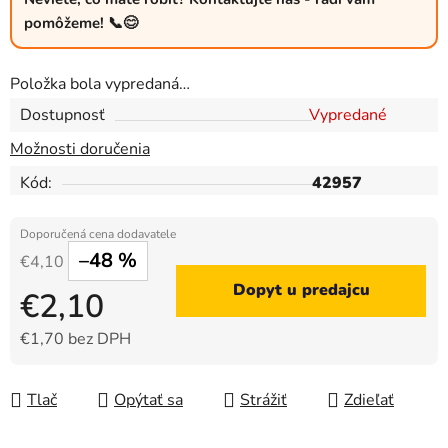
pomôžeme! 📞😊
Položka bola vypredaná…
Dostupnosť
Vypredané
Možnosti doručenia
Kód:
42957
–48 %
€4,10
Dopyt u predajcu
€2,10
€1,70 bez DPH
Jednotková cena:
Tlač
Opýtať sa
Strážiť
Zdieľať