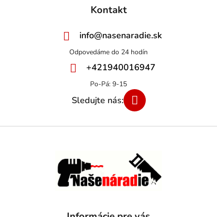
Kontakt
info
@
nasenaradie.sk
+421940016947
Informácie pre vás