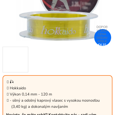
€4,10
–48 %
🎣
Hokkaido
Výkon 0,14 mm - 120 m
- silný a odolný kaprový vlasec s vysokou nosnosťou
(3,40 kg) a dokonalým navíjaním
Neviete, čo máte robiť? Kontaktujte nás - radi vám