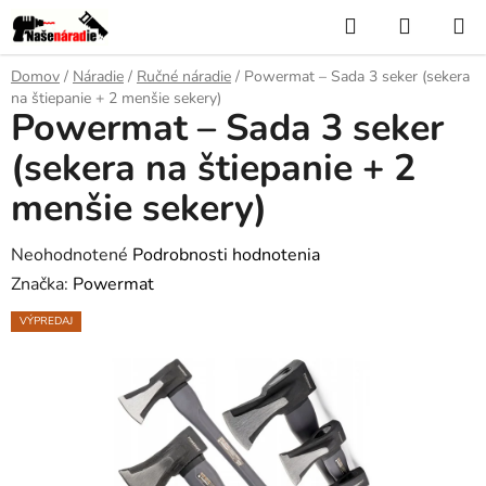
Prejsť
Hľadať
NÁKUP
na
KOŠÍK
obsah
Domov
/
Náradie
/
Ručné náradie
/
Powermat – Sada 3 seker (sekera
na štiepanie + 2 menšie sekery)
Powermat – Sada 3 seker
(sekera na štiepanie + 2
menšie sekery)
Priemerné
Neohodnotené
Podrobnosti hodnotenia
hodnotenie
Značka:
Powermat
produktu
VÝPREDAJ
je
0,0
z
5
hviezdičiek.