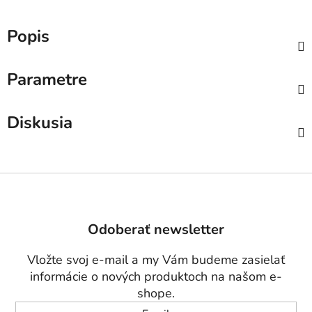
Popis
Parametre
Diskusia
Z
á
p
Odoberať newsletter
ä
t
Vložte svoj e-mail a my Vám budeme zasielať
i
informácie o nových produktoch na našom e-
e
shope.