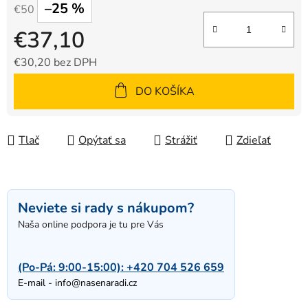
–25 %
€50
€37,10
€30,20 bez DPH
Jednotková cena:
DO KOŠÍKA
Tlač
Opýtať sa
Strážiť
Zdieľať
Neviete si rady s nákupom?
Naša online podpora je tu pre Vás
(Po-Pá: 9:00-15:00):
+420 704 526 659
E-mail -
info@nasenaradi.cz