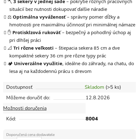
🪓
3 sekery v jednej sade
– pokrytie rôznych pracovných
situácií bez nutnosti dokupovať ďalšie náradie
⚖️
Optimálna vyváženosť
– správny pomer dĺžky a
hmotnosti pre maximálnu účinnosť pri minimálnej námaze
✋
Protisklzová rukoväť
– bezpečný a pohodlný úchop aj
pri dlhšej práci
📐
Tri rôzne veľkosti
– štiepacia sekera 85 cm a dve
kompaktné sekery 36 cm pre rôzne typy prác
🏕️
Univerzálne využitie
, ideálne do záhrady, na chatu, do
lesa aj na každodennú prácu s drevom
Dostupnosť
Skladom
(>5 ks)
Môžeme doručiť do:
12.8.2026
Možnosti doručenia
Kód:
8004