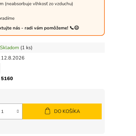
 (neabsorbuje vlhkosť zo vzduchu)
oradíme
ktujte nás - radi vám pomôžeme! 📞😊
Skladom
(1 ks)
12.8.2026
5160
DO KOŠÍKA