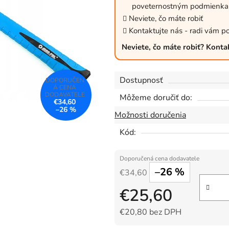
z
poveternostným podmienkam
5
Neviete, čo máte robiť
Kontaktujte nás - radi vám p
hviezdičiek.
Neviete, čo máte robiť? Konta
Dostupnosť
Môžeme doručiť do:
€34,60
–26 %
Možnosti doručenia
Kód:
–26 %
€34,60
€25,60
€20,80 bez DPH
Jednotková cena: