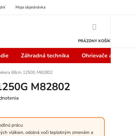
dní
Moja objednávka
NÁKUPNÝ
KOŠÍK
PRÁZDNY KOŠÍK
die
Záhradná technika
Ohrievače a teplome
ekera 68cm 1250G M82802
 1250G M82802
dnotenia
odlnú prácu
ných vlákien, odolná voči teplotným zmenám a