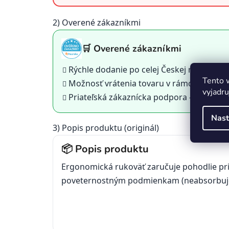
2) Overené zákazníkmi
🛒 Overené zákazníkmi
Rýchle dodanie po celej Českej republike
Tento 
Možnosť vrátenia tovaru v rámci
14 dní
vyjadru
Priateľská zákaznícka podpora - pomôž
Nast
3) Popis produktu (originál)
📦 Popis produktu
Ergonomická rukoväť zaručuje pohodlie pri
poveternostným podmienkam (neabsorbuje 