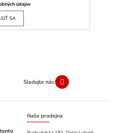
obných údajov
SIŤ SA
Naše prodejna
 tento
Rychvaldská 191, Dolní Lutyně,