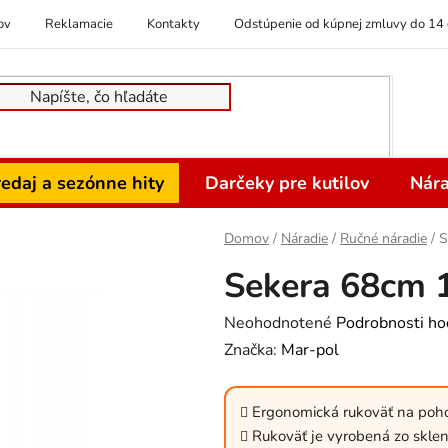
ov
Reklamacie
Kontakty
Odstúpenie od kúpnej zmluvy do 14 
edaj a sezónne hity
Darčeky pre kutilov
Nára
Domov
/
Náradie
/
Ručné náradie
/
S
Sekera 68cm
Priemerné
Neohodnotené
Podrobnosti ho
hodnotenie
Značka:
Mar-pol
produktu
je
Ergonomická rukoväť na poh
0,0
Rukoväť je vyrobená zo skle