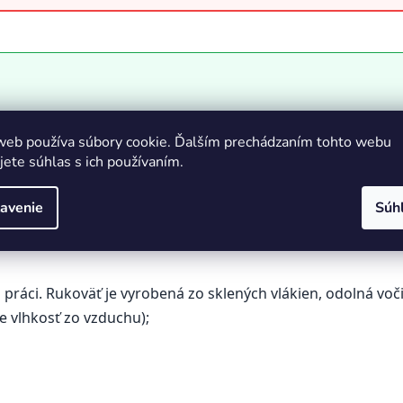
web používa súbory cookie. Ďalším prechádzaním tohto webu
jete súhlas s ich používaním.
eme vám s výberom
avenie
Súh
 práci.
Rukoväť je vyrobená zo sklených vlákien, odolná vo
vlhkosť zo vzduchu);