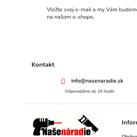
i
Vložte svoj e-mail a my Vám budeme
e
na našom e-shope.
Kontakt
info
@
nasenaradie.sk
Infor
Obcho