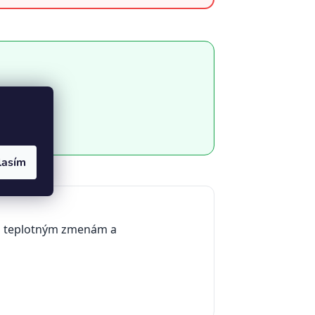
lasím
či teplotným zmenám a