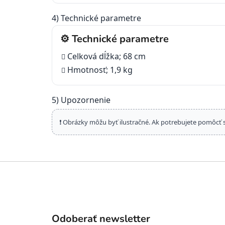
4) Technické parametre
⚙️ Technické parametre
Celková dĺžka; 68 cm
Hmotnosť; 1,9 kg
5) Upozornenie
❗ Obrázky môžu byť ilustračné. Ak potrebujete pomôcť 
Z
á
p
ä
t
Odoberať newsletter