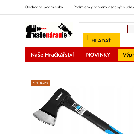
Prejsť
Obchodné podmienky
Podmienky ochrany osobných údaj
na
obsah
HĽADAŤ
Naše Hračkářství
NOVINKY
Výpr
VÝPREDAJ