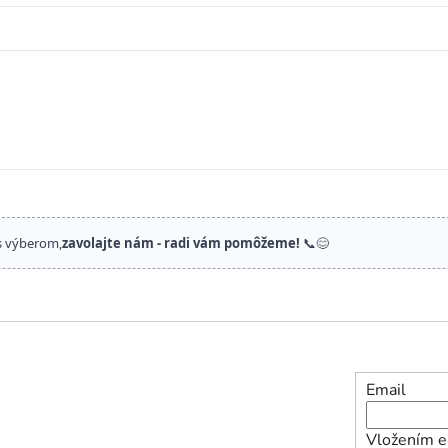
s výberom,
zavolajte nám - radi vám pomôžeme!
📞😊
Email
Vložením e