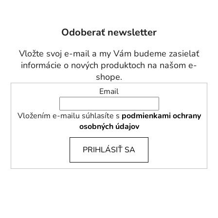
á
p
Odoberať newsletter
ä
t
Vložte svoj e-mail a my Vám budeme zasielať
i
informácie o nových produktoch na našom e-
e
shope.
Email
Vložením e-mailu súhlasíte s
podmienkami ochrany
osobných údajov
PRIHLÁSIŤ SA