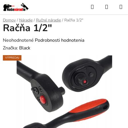
Prejsť
Hľadať
NÁKUP
na
KOŠÍK
obsah
Domov
/
Náradie
/
Ručné náradie
/
Račňa 1/2"
Račňa 1/2"
Priemerné
Neohodnotené
Podrobnosti hodnotenia
hodnotenie
Značka:
Black
produktu
VÝPREDAJ
je
0,0
z
5
hviezdičiek.