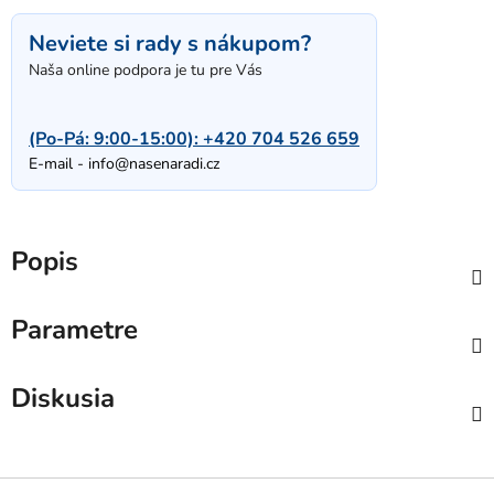
Neviete si rady s nákupom?
Naša online podpora je tu pre Vás
(Po-Pá: 9:00-15:00):
+420 704 526 659
E-mail -
info@nasenaradi.cz
Popis
Parametre
Diskusia
Z