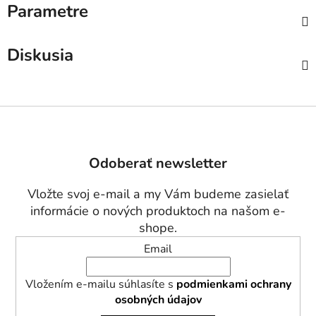
Parametre
Diskusia
Z
á
p
Odoberať newsletter
ä
t
Vložte svoj e-mail a my Vám budeme zasielať
i
informácie o nových produktoch na našom e-
e
shope.
Email
Vložením e-mailu súhlasíte s
podmienkami ochrany
osobných údajov