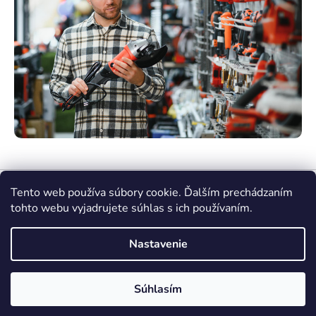
Tento web používa súbory cookie. Ďalším prechádzaním
tohto webu vyjadrujete súhlas s ich používaním.
Nastavenie
Vytvoril Shoptet Premium
Súhlasím
Copyright 2026
nasenaradie.sk
. Všetky práva
vyhradené.