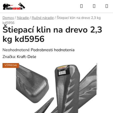
Prejsť
Hľadať
NÁKUP
na
KOŠÍK
obsah
Domov
/
Náradie
/
Ručné náradie
/
Štiepací klin na drevo 2,3 kg
kd5956
Štiepací klin na drevo 2,3
kg kd5956
Priemerné
Neohodnotené
Podrobnosti hodnotenia
hodnotenie
Značka:
Kraft-Dele
produktu
VÝPREDAJ
je
0,0
z
5
hviezdičiek.