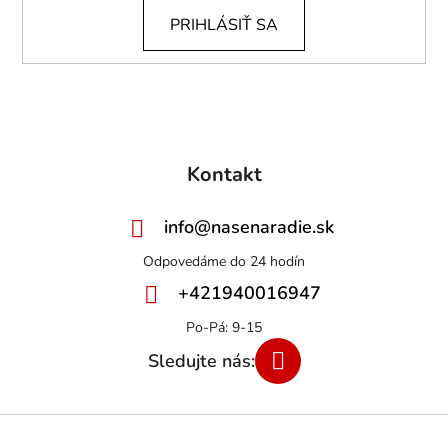
PRIHLÁSIŤ SA
Kontakt
info
@
nasenaradie.sk
+421940016947