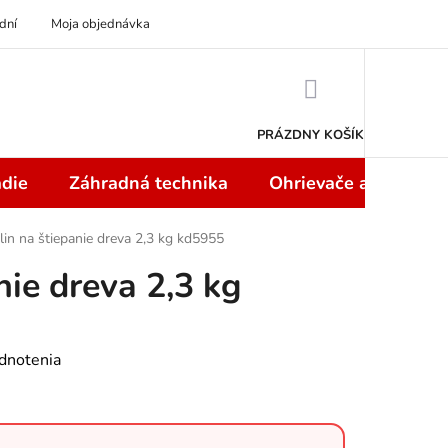
dní
Moja objednávka
NÁKUPNÝ
KOŠÍK
PRÁZDNY KOŠÍK
die
Záhradná technika
Ohrievače a teplome
lin na štiepanie dreva 2,3 kg kd5955
nie dreva 2,3 kg
dnotenia