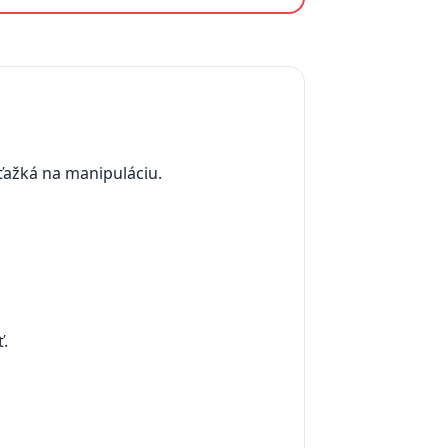
 ťažká na manipuláciu.
ť.