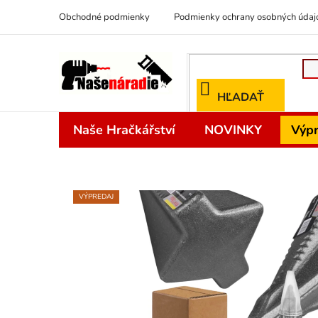
Prejsť
Obchodné podmienky
Podmienky ochrany osobných údaj
na
obsah
HĽADAŤ
Naše Hračkářství
NOVINKY
Výpr
VÝPREDAJ