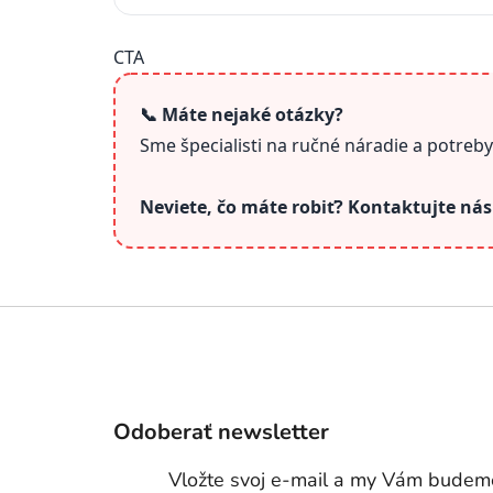
CTA
📞 Máte nejaké otázky?
Sme špecialisti na ručné náradie a potreb
Neviete, čo máte robiť? Kontaktujte ná
Z
á
p
ä
t
Odoberať newsletter
i
Vložte svoj e-mail a my Vám budeme
e