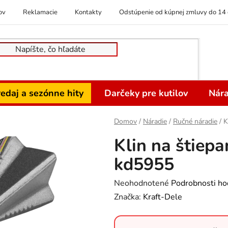
ov
Reklamacie
Kontakty
Odstúpenie od kúpnej zmluvy do 14 
edaj a sezónne hity
Darčeky pre kutilov
Nára
Domov
/
Náradie
/
Ručné náradie
/
K
Klin na štiepa
kd5955
Priemerné
Neohodnotené
Podrobnosti ho
hodnotenie
Značka:
Kraft-Dele
produktu
je