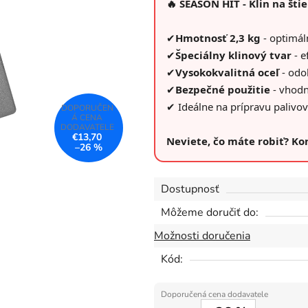
🔥 SEASON HIT - Klin na šti
0,0
z
✔
Hmotnosť 2,3 kg
- optimál
5
✔
Špeciálny klinový tvar
- e
hviezdičiek.
✔
Vysokokvalitná oceľ
- odo
✔
Bezpečné použitie
- vhodn
✔ Ideálne na prípravu palivo
€13,70
Neviete, čo máte robiť? K
–26 %
Dostupnosť
Môžeme doručiť do:
Možnosti doručenia
Kód: