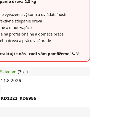
epanie dreva 2,3 kg
ne vyváženie výkonu a ovládateľnosti
fektívne štiepanie dreva
lné a dlhotrvajúce
é na profesionálne a domáce práce
vého dreva a prácu v záhrade
ontaktujte nás - radi vám pomôžeme!
📞😊
Skladom
(3 ks)
11.8.2026
KD1222_KD5955