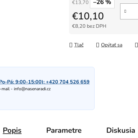
–26 %
€13,70
€10,10
€8,20 bez DPH
Jednotková cena:
Tlač
Opýtať sa
Po-Pá: 9:00-15:00):
+420 704 526 659
-mail -
info@nasenaradi.cz
Popis
Parametre
Diskusia