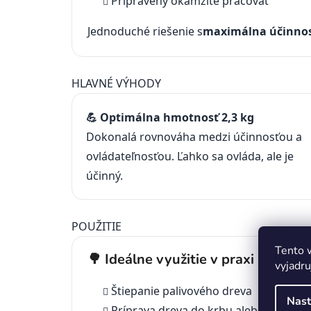
Pripravený okamžite pracovať
Jednoduché riešenie s
maximálna účinno
HLAVNÉ VÝHODY
💪 Optimálna hmotnosť 2,3 kg
Dokonalá rovnováha medzi účinnosťou a
ovládateľnosťou. Ľahko sa ovláda, ale je
účinný.
POUŽITIE
Tento 
🌳 Ideálne využitie v praxi
vyjadru
Štiepanie palivového dreva
Nast
Príprava dreva do krbu alebo kachlí