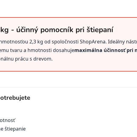
 kg - účinný pomocník pri štiepaní
hmotnosťou 2,3 kg od spoločnosti ShopArena. Ideálny nástro
emu tvaru a hmotnosti dosahuje
maximálna účinnosť pri
onálnu prácu s drevom.
otrebujete
votnosť
e štiepanie