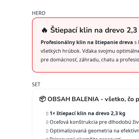
HERO
🔥 Štiepací klin na drevo 2,3
Profesionálny klin na štiepanie dreva
s 
všetkých hrúbok. Vďaka svojmu optimáln
pre domácnosť, záhradu, chatu a profesi
SET
📦 OBSAH BALENIA - všetko, čo p
1× štiepací klin na drevo 2,3 kg
Oceľová konštrukcia pre dlhodobú ži
Optimalizovaná geometria na efektívn