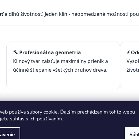
sť
a dlhú životnosť. Jeden klin - neobmedzené možnosti použ
🔨 Profesionálna geometria
⚡ Od
Klinový tvar zaisťuje maximálny prienik a
Vysok
účinné štiepanie všetkých druhov dreva.
život
web používa súbory cookie. Ďalším prechádzaním tohto webu
jete súhlas s ich používaním.
avenie
Súh