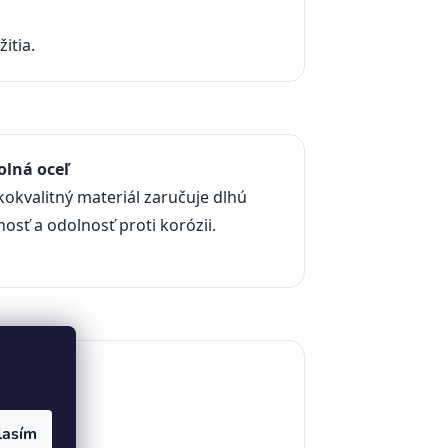
itia.
olná oceľ
okvalitný materiál zaručuje dlhú
nosť a odolnosť proti korózii.
lasím