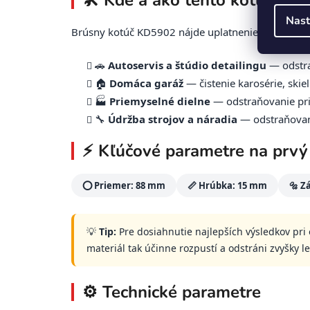
🛠️ Kde a ako tento kotúč využ
Nast
Brúsny kotúč KD5902 nájde uplatnenie všade tam, 
🚗
Autoservis a štúdio detailingu
— odstra
🏠
Domáca garáž
— čistenie karosérie, skiel
🏭
Priemyselné dielne
— odstraňovanie prie
🔧
Údržba strojov a náradia
— odstraňovani
⚡ Kľúčové parametre na prvý
⭕ Priemer: 88 mm
📏 Hrúbka: 15 mm
🔩 Z
💡
Tip:
Pre dosiahnutie najlepších výsledkov pri
materiál tak účinne rozpustí a odstráni zvyšky 
⚙️ Technické parametre