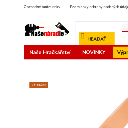
Prejsť
Obchodné podmienky
Podmienky ochrany osobných údaj
na
obsah
HĽADAŤ
Naše Hračkářství
NOVINKY
Výpr
VÝPREDAJ