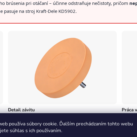
o brúsenia pri otáčaní – účinne odstraňuje nečistoty, pričom
nep
e pasuje na stroj Kraft-Dele KD5902.
Detail závitu
Práca v
té
Závit s priemerom 8 mm zaisťuje pevné a bezpečné
Disk úči
web používa súbory cookie. Ďalším prechádzaním tohto webu
uchytenie kotúča v stroji.
povrchu 
jete súhlas s ich používaním.