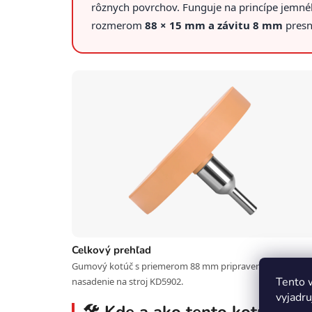
rôznych povrchov. Funguje na princípe jemnéh
rozmerom
88 × 15 mm a závitu 8 mm
presn
Celkový prehľad
Gumový kotúč s priemerom 88 mm pripravený na okamži
Tento 
nasadenie na stroj KD5902.
vyjadru