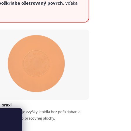
oškriabe ošetrovaný povrch
. Vďaka
 praxi
nne odstraňuje zvyšky lepidla bez poškriabania
vozidla alebo pracovnej plochy.