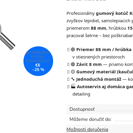
produktu
Profesionálny
gumový kotúč K
je
zvyškov lepidiel, samolepiacich 
0,0
priemerom
88 mm
, hrúbkou
1
z
pracoval šetrne – bez poškriaba
5
hviezdičiek.
🔵
Priemer 88 mm / hrúbka
v stiesnených priestoroch
🟢
Závit 8 mm
— priamo komp
€6
–25 %
🟡
Gumový materiál (kauču
🔧
Jednoduchá montáž
— kot
🏭
Autoservis aj domáca ga
detailing
Dostupnosť
Môžeme doručiť do:
Možnosti doručenia