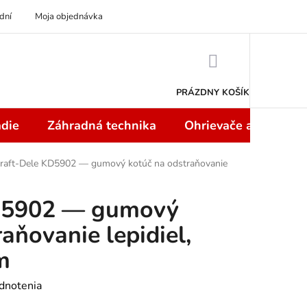
dní
Moja objednávka
NÁKUPNÝ
KOŠÍK
PRÁZDNY KOŠÍK
die
Záhradná technika
Ohrievače a teplome
raft-Dele KD5902 — gumový kotúč na odstraňovanie
D5902 — gumový
aňovanie lepidiel,
m
dnotenia