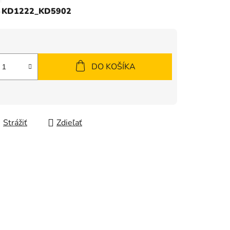
KD1222_KD5902
DO KOŠÍKA
Strážiť
Zdieľať