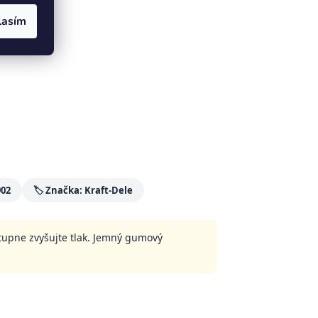
lasím
zvyšky:
902
🏷️ Značka: Kraft-Dele
stupne zvyšujte tlak. Jemný gumový