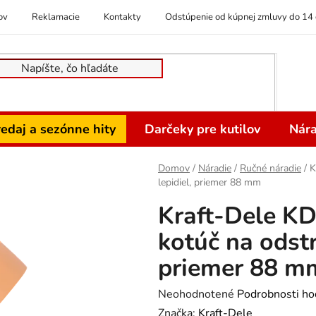
ov
Reklamacie
Kontakty
Odstúpenie od kúpnej zmluvy do 14 
edaj a sezónne hity
Darčeky pre kutilov
Nára
Domov
/
Náradie
/
Ručné náradie
/
K
lepidiel, priemer 88 mm
Kraft-Dele K
kotúč na odstr
priemer 88 m
Priemerné
Neohodnotené
Podrobnosti ho
hodnotenie
Značka:
Kraft-Dele