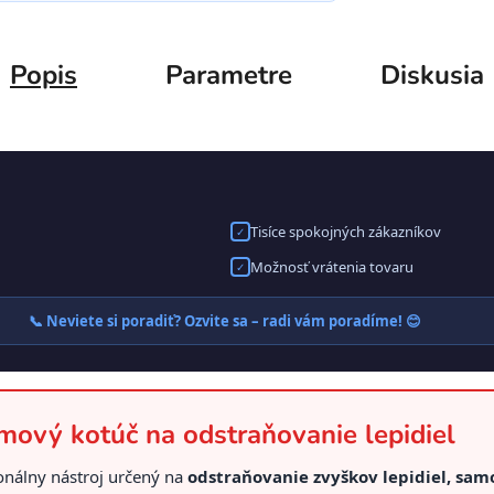
Popis
Parametre
Diskusia
Tisíce spokojných zákazníkov
✓
Možnosť vrátenia tovaru
✓
📞 Neviete si poradiť? Ozvite sa – radi vám poradíme! 😊
ový kotúč na odstraňovanie lepidiel
onálny nástroj určený na
odstraňovanie zvyškov lepidiel, samo