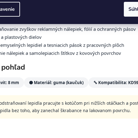
ijete
avenie
Súh
kde je potrebné rýchlo a bezpečne odstrániť z povrchu lepkavé 
ňovanie zvyškov reklamných nálepiek, fólií a ochranných pásov
 a plastových dielov
myselných lepidiel a tesniacich pások z pracovných plôch
e nálepiek a samolepiacich štítkov z kovových povrchov
 pohľad
ávit: 8 mm
🟤 Materiál: guma (kaučuk)
🔧 Kompatibilita: KD5
 odstraňovaní lepidla pracujte s kotúčom pri nižších otáčkach a po
lepidla bez toho, aby zanechal škrabance na lakovanom povrchu.