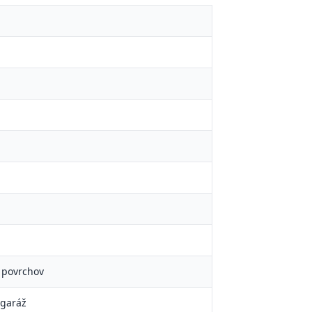
z povrchov
 garáž