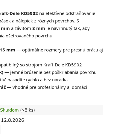
raft-Dele KD5902
na efektívne odstraňovanie
pások a nálepiek z rôznych povrchov. S
5 mm
a závitom
8 mm
je navrhnutý tak, aby
nia ošetrovaného povrchu.
 15 mm
— optimálne rozmery pre presnú prácu aj
atibilný so strojom Kraft-Dele KD5902
k)
— jemné brúsenie bez poškriabania povrchu
úč nasadíte rýchlo a bez náradia
ráž
— vhodné pre profesionálny aj domáci
Skladom
(>5 ks)
12.8.2026