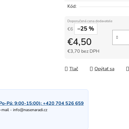
Kód:
–25 %
€6
€4,50
€3,70 bez DPH
Jednotková cena:
Tlač
Opýtať sa
Po-Pá: 9:00-15:00):
+420 704 526 659
-mail -
info@nasenaradi.cz