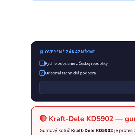
🛒 OVERENÉ ZÁKAZNÍKMI
Rýchle odoslanie z Českej republiky
✓
Odborná technická podpora
✓
🔴 Kraft-Dele KD5902 — gum
Gumový kotúč
Kraft-Dele KD5902
je profesi