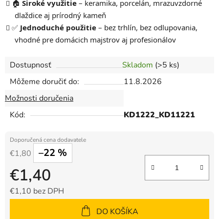
🏠
Široké využitie
– keramika, porcelán, mrazuvzdorné
dlaždice aj prírodný kameň
✅
Jednoduché použitie
– bez trhlín, bez odlupovania,
vhodné pre domácich majstrov aj profesionálov
Dostupnosť
Skladom
(>5 ks)
Môžeme doručiť do:
11.8.2026
Možnosti doručenia
Kód:
KD1222_KD11221
–22 %
€1,80
€1,40
€1,10 bez DPH
Jednotková cena:
DO KOŠÍKA