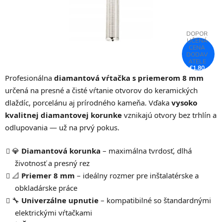
€1,80
–22 %
Profesionálna
diamantová vŕtačka s priemerom 8 mm
určená na presné a čisté vŕtanie otvorov do keramických
dlaždíc, porcelánu aj prírodného kameňa. Vďaka
vysoko
kvalitnej diamantovej korunke
vznikajú otvory bez trhlín a
odlupovania — už na prvý pokus.
💎
Diamantová korunka
– maximálna tvrdosť, dlhá
životnosť a presný rez
📐
Priemer 8 mm
– ideálny rozmer pre inštalatérske a
obkladárske práce
🔧
Univerzálne upnutie
– kompatibilné so štandardnými
elektrickými vŕtačkami