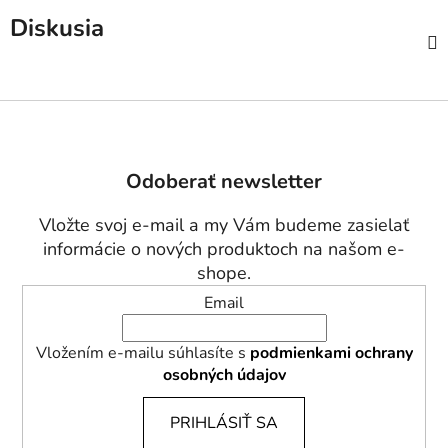
Diskusia
Z
á
p
Odoberať newsletter
ä
t
Vložte svoj e-mail a my Vám budeme zasielať
i
informácie o nových produktoch na našom e-
e
shope.
Email
Vložením e-mailu súhlasíte s
podmienkami ochrany
osobných údajov
PRIHLÁSIŤ SA