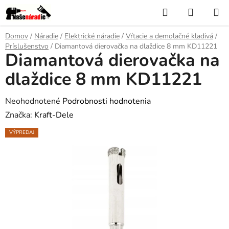
Prejsť
Hľadať
NÁKUP
na
KOŠÍK
obsah
Domov
/
Náradie
/
Elektrické náradie
/
Vŕtacie a demolačné kladivá
/
Príslušenstvo
/
Diamantová dierovačka na dlaždice 8 mm KD11221
Diamantová dierovačka na
dlaždice 8 mm KD11221
Priemerné
Neohodnotené
Podrobnosti hodnotenia
hodnotenie
Značka:
Kraft-Dele
produktu
VÝPREDAJ
je
0,0
z
5
hviezdičiek.