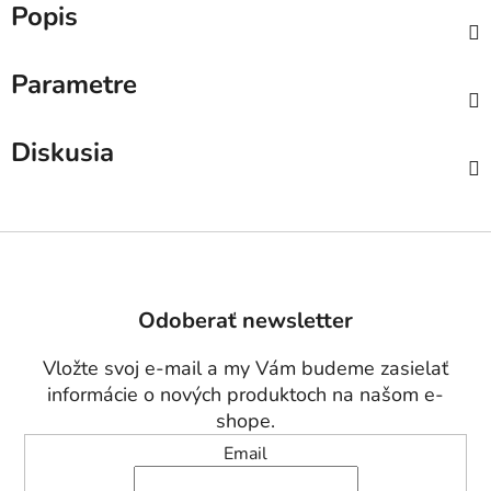
Popis
Parametre
Diskusia
Z
á
p
Odoberať newsletter
ä
t
Vložte svoj e-mail a my Vám budeme zasielať
i
informácie o nových produktoch na našom e-
e
shope.
Email