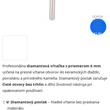
€1,80
–22 %
Profesionálna
diamantová vŕtačka s priemerom 6 mm
určená na presné vŕtanie otvorov do keramických dlaždíc,
porcelánu a prírodného kameňa. Diamantový povlak zaručuje
čisté otvory bez trhlín
a dlhú životnosť nástroja pri
opakovanom používaní.
💎
Diamantový povlak
– hladké vŕtanie bez praskania
materiálu