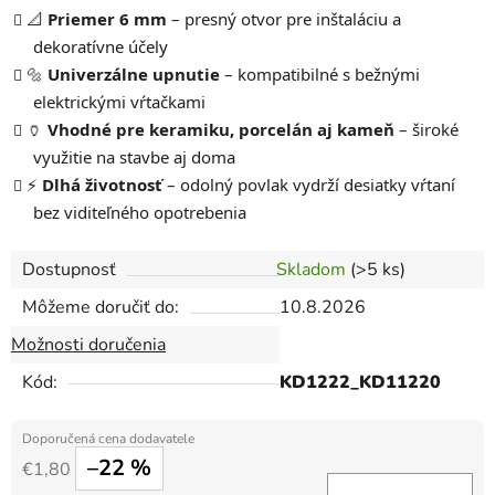
📐
Priemer 6 mm
– presný otvor pre inštaláciu a
dekoratívne účely
🔩
Univerzálne upnutie
– kompatibilné s bežnými
elektrickými vŕtačkami
🏺
Vhodné pre keramiku, porcelán aj kameň
– široké
využitie na stavbe aj doma
⚡
Dlhá životnosť
– odolný povlak vydrží desiatky vŕtaní
bez viditeľného opotrebenia
Dostupnosť
Skladom
(>5 ks)
Môžeme doručiť do:
10.8.2026
Možnosti doručenia
Kód:
KD1222_KD11220
–22 %
€1,80