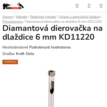
Prejsť
Hľadať
NÁKUP
na
KOŠÍK
obsah
Domov
/
Náradie
/
Elektrické náradie
/
Vŕtacie a demolačné kladivá
/
Príslušenstvo
/
Diamantová dierovačka na dlaždice 6 mm KD11220
Diamantová dierovačka na
dlaždice 6 mm KD11220
Priemerné
Neohodnotené
Podrobnosti hodnotenia
hodnotenie
Značka:
Kraft-Dele
produktu
VÝPREDAJ
je
0,0
z
5
hviezdičiek.