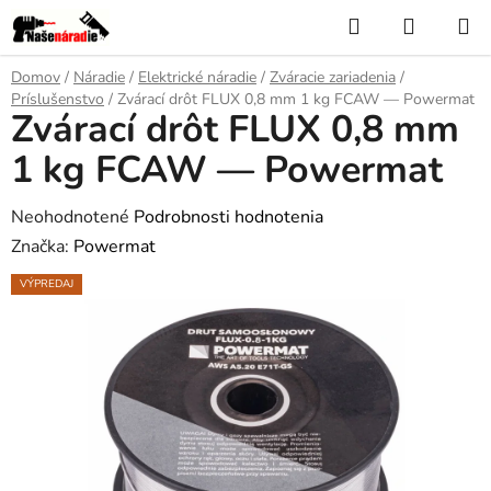
Prejsť
Hľadať
NÁKUP
na
KOŠÍK
obsah
Domov
/
Náradie
/
Elektrické náradie
/
Zváracie zariadenia
/
Príslušenstvo
/
Zvárací drôt FLUX 0,8 mm 1 kg FCAW — Powermat
Zvárací drôt FLUX 0,8 mm
1 kg FCAW — Powermat
Priemerné
Neohodnotené
Podrobnosti hodnotenia
hodnotenie
Značka:
Powermat
produktu
VÝPREDAJ
je
0,0
z
5
hviezdičiek.