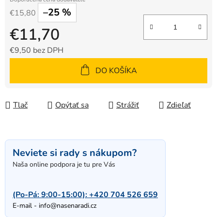
–25 %
€15,80
€11,70
€9,50 bez DPH
Jednotková cena:
DO KOŠÍKA
Tlač
Opýtať sa
Strážiť
Zdieľať
Neviete si rady s nákupom?
Naša online podpora je tu pre Vás
(Po-Pá: 9:00-15:00):
+420 704 526 659
E-mail -
info@nasenaradi.cz