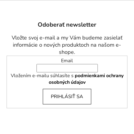
Z
á
p
Odoberať newsletter
ä
t
Vložte svoj e-mail a my Vám budeme zasielať
i
informácie o nových produktoch na našom e-
e
shope.
Email
Vložením e-mailu súhlasíte s
podmienkami ochrany
osobných údajov
PRIHLÁSIŤ SA