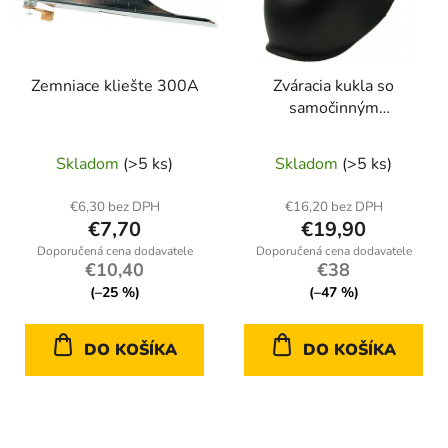
Zemniace kliešte 300A
Zváracia kukla so
samočinným
stmievaním
Skladom
(>5 ks)
Skladom
(>5 ks)
€6,30 bez DPH
€16,20 bez DPH
€7,70
€19,90
€10,40
€38
(–25 %)
(–47 %)
DO KOŠÍKA
DO KOŠÍKA