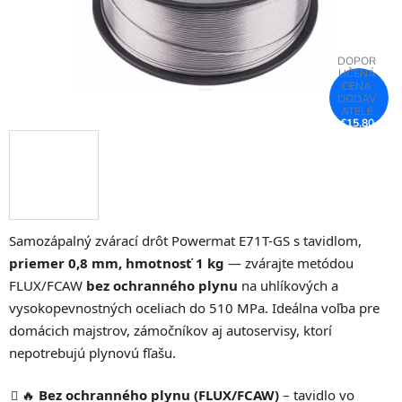
€15,80
–25 %
Samozápalný zvárací drôt Powermat E71T-GS s tavidlom,
priemer 0,8 mm, hmotnosť 1 kg
— zvárajte metódou
FLUX/FCAW
bez ochranného plynu
na uhlíkových a
vysokopevnostných oceliach do 510 MPa. Ideálna voľba pre
domácich majstrov, zámočníkov aj autoservisy, ktorí
nepotrebujú plynovú fľašu.
🔥
Bez ochranného plynu (FLUX/FCAW)
– tavidlo vo