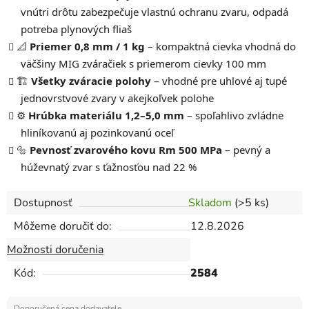
vnútri drôtu zabezpečuje vlastnú ochranu zvaru, odpadá
potreba plynových fliaš
📐
Priemer 0,8 mm / 1 kg
– kompaktná cievka vhodná do
väčšiny MIG zváračiek s priemerom cievky 100 mm
🏗️
Všetky zváracie polohy
– vhodné pre uhlové aj tupé
jednovrstvové zvary v akejkoľvek polohe
⚙️
Hrúbka materiálu 1,2–5,0 mm
– spoľahlivo zvládne
hliníkovanú aj pozinkovanú oceľ
🔩
Pevnosť zvarového kovu Rm 500 MPa
– pevný a
húževnatý zvar s ťažnosťou nad 22 %
Dostupnosť
Skladom
(>5 ks)
Môžeme doručiť do:
12.8.2026
Možnosti doručenia
Kód:
2584