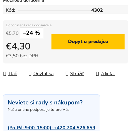
Možnosti doručenia
Kód:
4302
–24 %
€5,70
Dopyt u predajcu
€4,30
€3,50 bez DPH
Jednotková cena:
Tlač
Opýtať sa
Strážiť
Zdieľať
Neviete si rady s nákupom?
Naša online podpora je tu pre Vás
(Po-Pá: 9:00-15:00):
+420 704 526 659