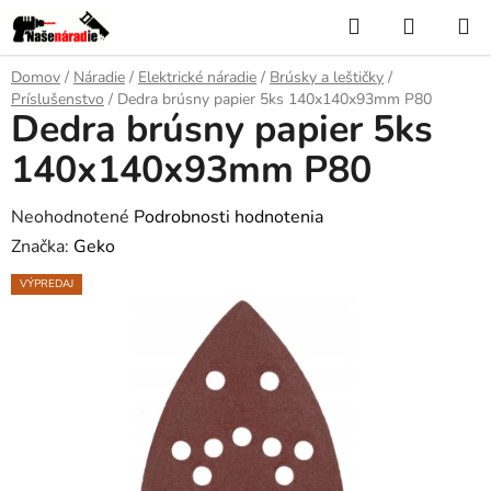
Prejsť
Hľadať
NÁKUP
na
KOŠÍK
obsah
Domov
/
Náradie
/
Elektrické náradie
/
Brúsky a leštičky
/
Príslušenstvo
/
Dedra brúsny papier 5ks 140x140x93mm P80
Dedra brúsny papier 5ks
140x140x93mm P80
Priemerné
Neohodnotené
Podrobnosti hodnotenia
hodnotenie
Značka:
Geko
produktu
VÝPREDAJ
je
0,0
z
5
hviezdičiek.