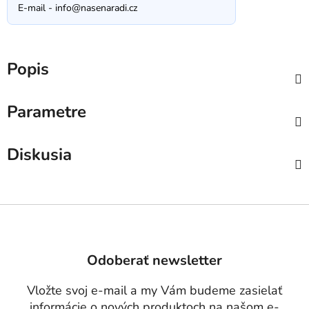
E-mail -
info@nasenaradi.cz
Popis
Parametre
Diskusia
Z
á
p
Odoberať newsletter
ä
t
Vložte svoj e-mail a my Vám budeme zasielať
i
informácie o nových produktoch na našom e-