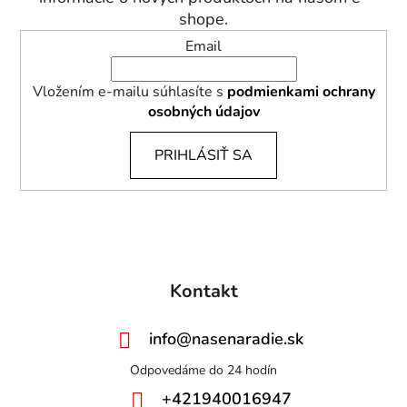
e
shope.
Email
Vložením e-mailu súhlasíte s
podmienkami ochrany
osobných údajov
PRIHLÁSIŤ SA
Kontakt
info
@
nasenaradie.sk
+421940016947