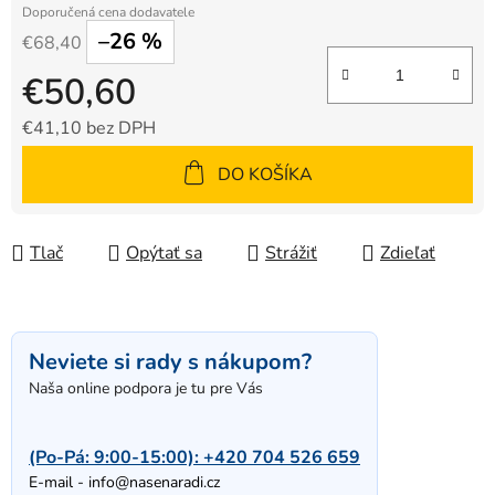
–26 %
€68,40
€50,60
€41,10 bez DPH
Jednotková cena:
DO KOŠÍKA
Tlač
Opýtať sa
Strážiť
Zdieľať
Neviete si rady s nákupom?
Naša online podpora je tu pre Vás
(Po-Pá: 9:00-15:00):
+420 704 526 659
E-mail -
info@nasenaradi.cz