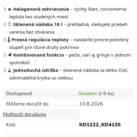
🔥
Halogenové zohrievanie
– rýchly štart, rovnomerná
teplota bez studených miest
🫙
Sklenená nádoba 18 l
– prehľadná, sledujete priebeh
varenia bez otvárania
🌡️
Presná regulácia teploty
– nastavíte presne potrebný
stupeň pre rôzne druhy pokrmov
🥩
Kombinovaná funkcia
– pečie, varí aj griluje v jednom
spotrebiči
🧹
Jednoduchá údržba
– sklenená nádoba sa ľahko čistí,
odnímateľná krytka so sietkou
Dostupnosť
Skladom
(>5 ks)
Môžeme doručiť do:
10.8.2026
Možnosti doručenia
Kód:
KD1222_KD4135