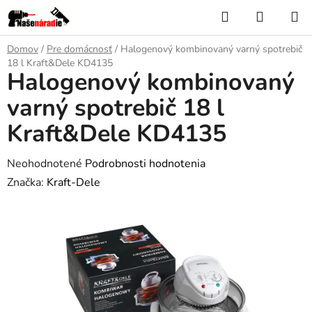
Prejsť
Hľadať
NÁKUP
na
KOŠÍK
obsah
Domov
/
Pre domácnosť
/
Halogenový kombinovaný varný spotrebič
18 l Kraft&Dele KD4135
Halogenový kombinovaný
varný spotrebič 18 l
Kraft&Dele KD4135
Priemerné
Neohodnotené
Podrobnosti hodnotenia
hodnotenie
Značka:
Kraft-Dele
produktu
je
0,0
z
5
hviezdičiek.