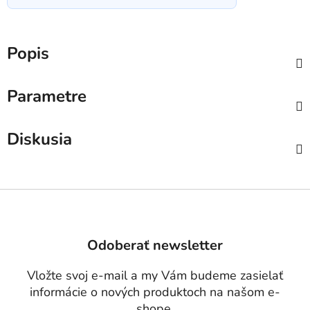
Popis
Parametre
Diskusia
Z
á
p
Odoberať newsletter
ä
t
Vložte svoj e-mail a my Vám budeme zasielať
i
informácie o nových produktoch na našom e-
e
shope.