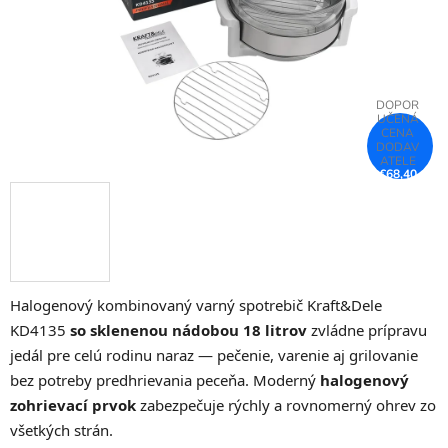
€68,40
–26 %
Halogenový kombinovaný varný spotrebič Kraft&Dele
KD4135
so sklenenou nádobou 18 litrov
zvládne prípravu
jedál pre celú rodinu naraz — pečenie, varenie aj grilovanie
bez potreby predhrievania peceňa. Moderný
halogenový
zohrievací prvok
zabezpečuje rýchly a rovnomerný ohrev zo
všetkých strán.