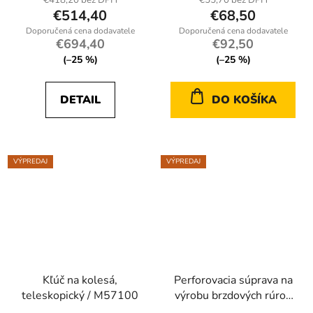
€418,20 bez DPH
€55,70 bez DPH
€514,40
€68,50
€694,40
€92,50
(–25 %)
(–25 %)
DETAIL
DO KOŠÍKA
VÝPREDAJ
VÝPREDAJ
Kľúč na kolesá,
Perforovacia súprava na
teleskopický / M57100
výrobu brzdových rúrok
s rezacím strojom