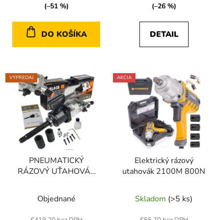
(–51 %)
(–26 %)
DO KOŠÍKA
DETAIL
VÝPREDAJ
AKCIA
PNEUMATICKÝ
Elektrický rázový
RÁZOVÝ UŤAHOVÁK
utahovák 2100M 800N
4950NM 1", ČIERNY
Objednané
Skladom
(>5 ks)