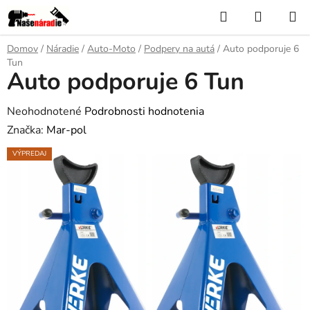
Prejsť
Hľadať
NÁKUP
na
KOŠÍK
obsah
Domov
/
Náradie
/
Auto-Moto
/
Podpery na autá
/
Auto podporuje 6
Tun
Auto podporuje 6 Tun
Priemerné
Neohodnotené
Podrobnosti hodnotenia
hodnotenie
Značka:
Mar-pol
produktu
VÝPREDAJ
je
0,0
z
5
hviezdičiek.