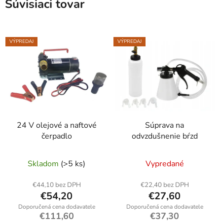
Súvisiaci tovar
VÝPREDAJ
VÝPREDAJ
24 V olejové a naftové
Súprava na
čerpadlo
odvzdušnenie bŕzd
Skladom
(>5 ks)
Vypredané
€44,10 bez DPH
€22,40 bez DPH
€54,20
€27,60
€111,60
€37,30