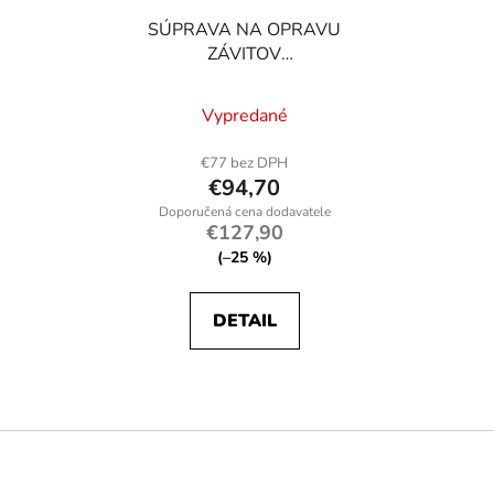
SÚPRAVA NA OPRAVU
ZÁVITOV
M5,M6,M8,M10,M12
Vypredané
€77 bez DPH
€94,70
€127,90
(–25 %)
DETAIL
Z
á