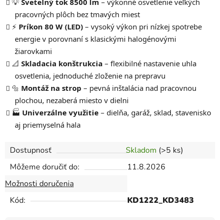
💡
Svetelný tok 8500 lm
– výkonné osvetlenie veľkých
pracovných plôch bez tmavých miest
⚡
Príkon 80 W (LED)
– vysoký výkon pri nízkej spotrebe
energie v porovnaní s klasickými halogénovými
žiarovkami
📐
Skladacia konštrukcia
– flexibilné nastavenie uhla
osvetlenia, jednoduché zloženie na prepravu
🔩
Montáž na strop
– pevná inštalácia nad pracovnou
plochou, nezaberá miesto v dielni
🏭
Univerzálne využitie
– dielňa, garáž, sklad, stavenisko
aj priemyselná hala
Dostupnosť
Skladom
(>5 ks)
Môžeme doručiť do:
11.8.2026
Možnosti doručenia
Kód:
KD1222_KD3483