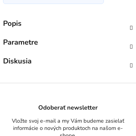
Popis
Parametre
Diskusia
Z
á
p
Odoberať newsletter
ä
t
Vložte svoj e-mail a my Vám budeme zasielať
i
informácie o nových produktoch na našom e-
e
shope.