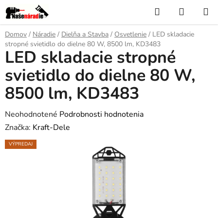
Prejsť
Hľadať
NÁKUP
na
KOŠÍK
obsah
Domov
/
Náradie
/
Dielňa a Stavba
/
Osvetlenie
/
LED skladacie
stropné svietidlo do dielne 80 W, 8500 lm, KD3483
LED skladacie stropné
svietidlo do dielne 80 W,
8500 lm, KD3483
Priemerné
Neohodnotené
Podrobnosti hodnotenia
hodnotenie
Značka:
Kraft-Dele
produktu
VÝPREDAJ
je
0,0
z
5
hviezdičiek.