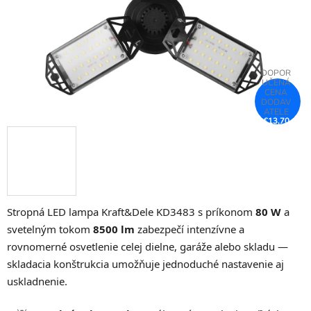
€13,70
–26 %
Stropná LED lampa Kraft&Dele KD3483 s príkonom
80 W
a
svetelným tokom
8500 lm
zabezpečí intenzívne a
rovnomerné osvetlenie celej dielne, garáže alebo skladu —
skladacia konštrukcia umožňuje jednoduché nastavenie aj
uskladnenie.