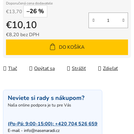
–26 %
€13,70
€10,10
€8,20 bez DPH
Jednotková cena:
DO KOŠÍKA
Tlač
Opýtať sa
Strážiť
Zdieľať
Neviete si rady s nákupom?
Naša online podpora je tu pre Vás
(Po-Pá: 9:00-15:00):
+420 704 526 659
E-mail -
info@nasenaradi.cz