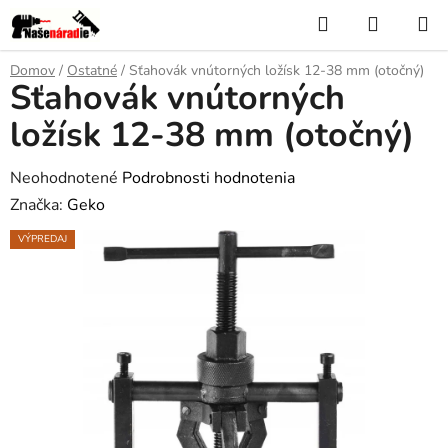
Prejsť
Hľadať
NÁKUP
na
KOŠÍK
obsah
Domov
/
Ostatné
/
Sťahovák vnútorných ložísk 12-38 mm (otočný)
Sťahovák vnútorných
ložísk 12-38 mm (otočný)
Priemerné
Neohodnotené
Podrobnosti hodnotenia
hodnotenie
Značka:
Geko
produktu
VÝPREDAJ
je
0,0
z
5
hviezdičiek.