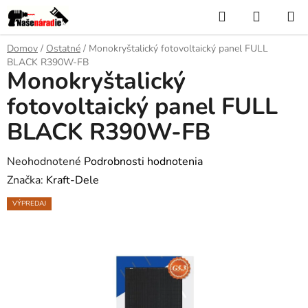
Prejsť
Hľadať
NÁKUP
na
KOŠÍK
obsah
Domov
/
Ostatné
/
Monokryštalický fotovoltaický panel FULL
BLACK R390W-FB
Monokryštalický
fotovoltaický panel FULL
BLACK R390W-FB
Priemerné
Neohodnotené
Podrobnosti hodnotenia
hodnotenie
Značka:
Kraft-Dele
produktu
VÝPREDAJ
je
0,0
z
5
hviezdičiek.