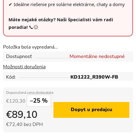
✔ Ideálne riešenie pre solárne elektrárne, chaty a domy
Máte nejaké otázky? Naši špecialisti vám radi
poradia!
📞😊
Položka bola vypredaná…
Dostupnosť
Momentálne nedostupné
Možnosti doručenia
Kód:
KD1222_R390W-FB
–25 %
€120,30
Dopyt u predajcu
€89,10
€72,40 bez DPH
Jednotková cena: