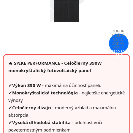
€120,30
–25 %
🔥 SPIKE PERFORMANCE - Celočierny 390W
monokryštalický fotovoltaický panel
✔
Výkon 390 W
- maximálna účinnosť panelu
✔
Monokryštalická technológia
- najlepšie energetické
výnosy
✔
Celočierny dizajn
- moderný vzhľad a maximálna
absorpcia
✔
Vysoká dlhodobá stabilita
- odolnosť voči
poveternostným podmienkam