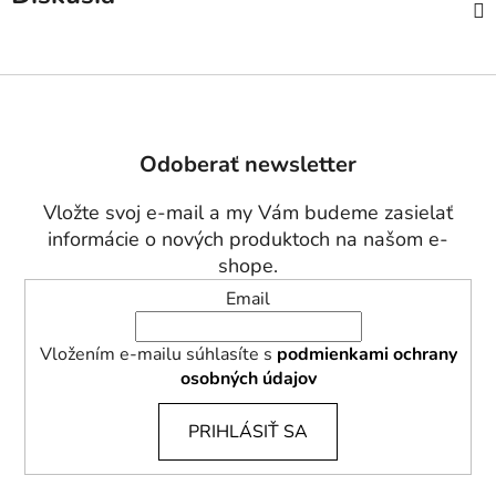
Z
á
p
Odoberať newsletter
ä
t
Vložte svoj e-mail a my Vám budeme zasielať
i
informácie o nových produktoch na našom e-
e
shope.
Email
Vložením e-mailu súhlasíte s
podmienkami ochrany
osobných údajov
PRIHLÁSIŤ SA