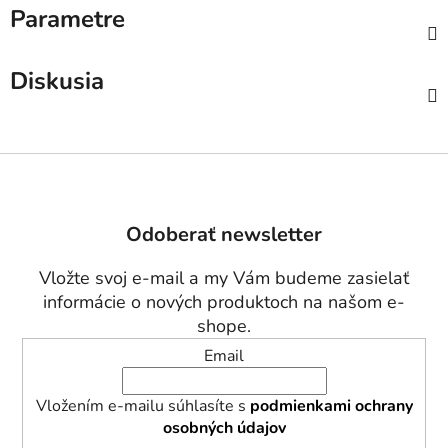
Parametre
Diskusia
Z
á
p
Odoberať newsletter
ä
t
Vložte svoj e-mail a my Vám budeme zasielať
i
informácie o nových produktoch na našom e-
e
shope.
Email
Vložením e-mailu súhlasíte s
podmienkami ochrany
osobných údajov