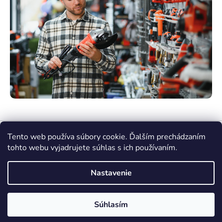
Tento web používa súbory cookie. Ďalším prechádzaním
tohto webu vyjadrujete súhlas s ich používaním.
Nastavenie
Vytvoril Shoptet Premium
Súhlasím
Copyright 2026
nasenaradie.sk
. Všetky práva
vyhradené.