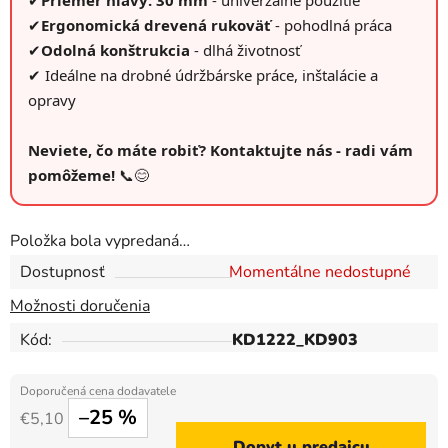
✔
Priemer hlavy: 30 mm
- univerzálne použitie
✔
Ergonomická drevená rukoväť
- pohodlná práca
✔
Odolná konštrukcia
- dlhá životnosť
✔ Ideálne na drobné údržbárske práce, inštalácie a
opravy
Neviete, čo máte robiť? Kontaktujte nás - radi vám
pomôžeme!
📞😊
Položka bola vypredaná…
Dostupnosť
Momentálne nedostupné
Možnosti doručenia
Kód:
KD1222_KD903
–25 %
€5,10
Dopyt u predajcu