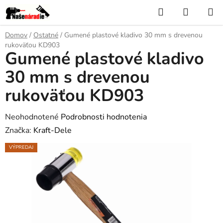
Prejsť
Hľadať
NÁKUP
na
KOŠÍK
obsah
Domov
/
Ostatné
/
Gumené plastové kladivo 30 mm s drevenou
rukoväťou KD903
Gumené plastové kladivo
30 mm s drevenou
rukoväťou KD903
Priemerné
Neohodnotené
Podrobnosti hodnotenia
hodnotenie
Značka:
Kraft-Dele
produktu
VÝPREDAJ
je
0,0
z
5
hviezdičiek.