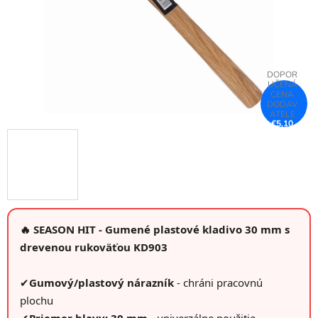
€5,10
–25 %
🔥 SEASON HIT - Gumené plastové kladivo 30 mm s
drevenou rukoväťou KD903
✔
Gumový/plastový nárazník
- chráni pracovnú
plochu