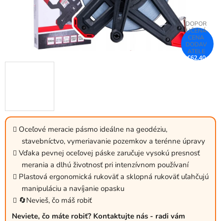
€62,40
–25 %
Oceľové meracie pásmo ideálne na geodéziu,
stavebníctvo, vymeriavanie pozemkov a terénne úpravy
Vďaka pevnej oceľovej páske zaručuje vysokú presnosť
merania a dlhú životnosť pri intenzívnom používaní
Plastová ergonomická rukoväť a sklopná rukoväť uľahčujú
manipuláciu a navíjanie opasku
🔄Nevieš, čo máš robiť
Neviete, čo máte robiť? Kontaktujte nás - radi vám