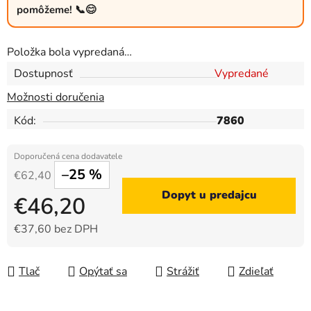
pomôžeme! 📞😊
Položka bola vypredaná…
Dostupnosť
Vypredané
Možnosti doručenia
Kód:
7860
–25 %
€62,40
Dopyt u predajcu
€46,20
€37,60 bez DPH
Jednotková cena:
Tlač
Opýtať sa
Strážiť
Zdieľať