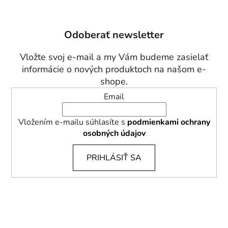
Z
á
p
Odoberať newsletter
ä
t
Vložte svoj e-mail a my Vám budeme zasielať
i
informácie o nových produktoch na našom e-
e
shope.
Email
Vložením e-mailu súhlasíte s
podmienkami ochrany
osobných údajov
PRIHLÁSIŤ SA