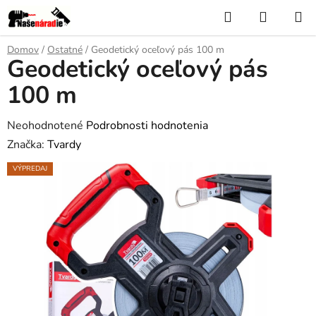
Prejsť
Hľadať
NÁKUP
na
KOŠÍK
obsah
Domov
/
Ostatné
/
Geodetický oceľový pás 100 m
Geodetický oceľový pás
100 m
Priemerné
Neohodnotené
Podrobnosti hodnotenia
hodnotenie
Značka:
Tvardy
produktu
VÝPREDAJ
je
0,0
z
5
hviezdičiek.