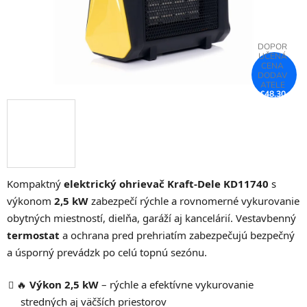
€48,30
–25 %
Kompaktný
elektrický ohrievač Kraft-Dele KD11740
s
výkonom
2,5 kW
zabezpečí rýchle a rovnomerné vykurovanie
obytných miestností, dielňa, garáží aj kancelárií. Vestavbenný
termostat
a ochrana pred prehriatím zabezpečujú bezpečný
a úsporný prevádzk po celú topnú sezónu.
🔥
Výkon 2,5 kW
– rýchle a efektívne vykurovanie
stredných aj väčších priestorov