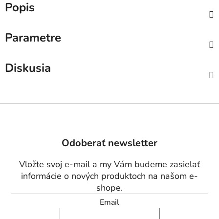
Popis
Parametre
Diskusia
Z
á
p
Odoberať newsletter
ä
t
Vložte svoj e-mail a my Vám budeme zasielať
i
informácie o nových produktoch na našom e-
e
shope.
Email