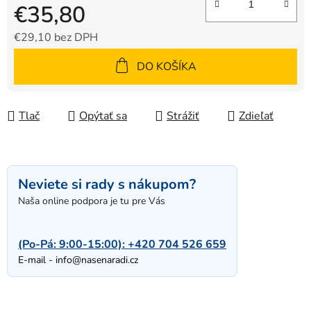
€35,80
€29,10 bez DPH
Jednotková cena:
DO KOŠÍKA
Tlač
Opýtať sa
Strážiť
Zdieľať
Neviete si rady s nákupom?
Naša online podpora je tu pre Vás
(Po-Pá: 9:00-15:00):
+420 704 526 659
E-mail -
info@nasenaradi.cz