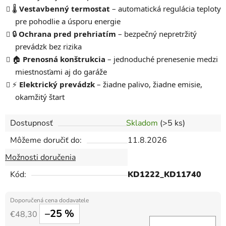
🌡️
Vestavbenný termostat
– automatická regulácia teploty
pre pohodlie a úsporu energie
🔒
Ochrana pred prehriatím
– bezpečný nepretržitý
prevádzk bez rizika
🏠
Prenosná konštrukcia
– jednoduché prenesenie medzi
miestnosťami aj do garáže
⚡
Elektrický prevádzk
– žiadne palivo, žiadne emisie,
okamžitý štart
Dostupnosť
Skladom
(>5 ks)
Môžeme doručiť do:
11.8.2026
Možnosti doručenia
Kód:
KD1222_KD11740
–25 %
€48,30