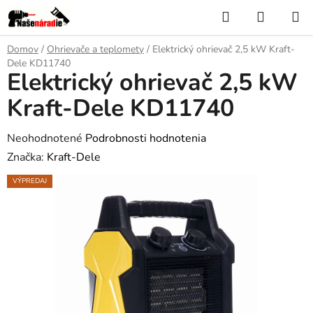
Prejsť
Hľadať
NÁKUP
na
KOŠÍK
obsah
Domov
/
Ohrievače a teplomety
/
Elektrický ohrievač 2,5 kW Kraft-
Dele KD11740
Elektrický ohrievač 2,5 kW
Kraft-Dele KD11740
Priemerné
Neohodnotené
Podrobnosti hodnotenia
hodnotenie
Značka:
Kraft-Dele
produktu
VÝPREDAJ
je
0,0
z
5
hviezdičiek.