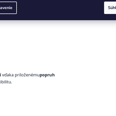
avenie
Súh
í
vďaka priloženému
popruh
bilitu.