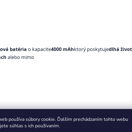
nová batéria
o kapacite
4000 mAh
ktorý poskytuje
dlhá živo
ách
alebo mimo
né tlačidlom
znižuje teplotu pokožky pri kontakte
ktorý p
web používa súbory cookie. Ďalším prechádzaním tohto webu
jete súhlas s ich používaním.