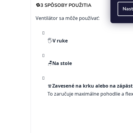
🔁
3 SPÔSOBY POUŽITIA
Nast
Ventilátor sa môže používať:
🖐️
V ruke
🪑
Na stole
🧣
Zavesené na krku alebo na zápäst
To zaručuje maximálne pohodlie a flexi