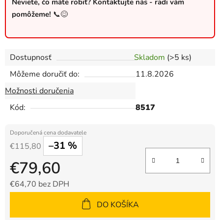
Neviete, čo máte robiť? Kontaktujte nás - radi vám
pomôžeme!
📞😊
Dostupnosť
Skladom
(>5 ks)
Môžeme doručiť do:
11.8.2026
Možnosti doručenia
Kód:
8517
–31 %
€115,80
€79,60
€64,70 bez DPH
Jednotková cena:
DO KOŠÍKA