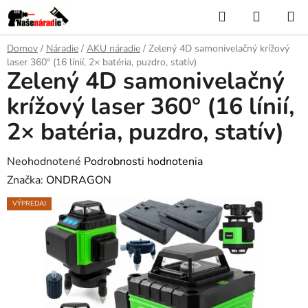
Prejsť
Hľadať
NÁKUP
na
KOŠÍK
obsah
Domov
/
Náradie
/
AKU náradie
/
Zelený 4D samonivelačný krížový
laser 360° (16 línií, 2× batéria, puzdro, statív)
Zelený 4D samonivelačný
krížový laser 360° (16 línií,
2× batéria, puzdro, statív)
Priemerné
Neohodnotené
Podrobnosti hodnotenia
hodnotenie
Značka:
ONDRAGON
produktu
VÝPREDAJ
je
0,0
z
5
hviezdičiek.