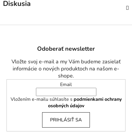
Diskusia
Z
á
p
Odoberať newsletter
ä
t
Vložte svoj e-mail a my Vám budeme zasielať
i
informácie o nových produktoch na našom e-
e
shope.
Email
Vložením e-mailu súhlasíte s
podmienkami ochrany
osobných údajov
PRIHLÁSIŤ SA