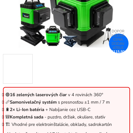
€115,80
–31 %
🟢
16 zelených laserových čiar
v 4 rovinách 360°
📏
Samonivelačný systém
s presnosťou ±1 mm / 7 m
🔋
2× Li-Ion batéria
+ Nabíjanie cez USB-C
🎒
Kompletná sada
- puzdro, držiak, okuliare, statív
🏗️ Vhodné pre elektroinštalácie, obklady, sadrokartón