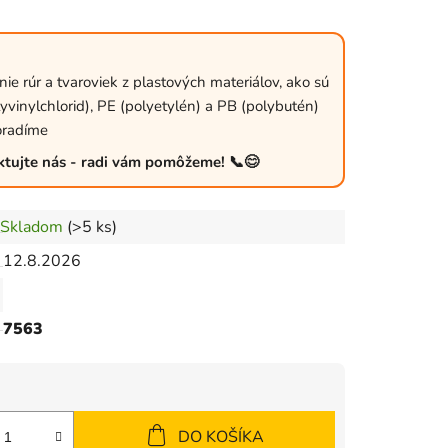
nie rúr a tvaroviek z plastových materiálov, ako sú
yvinylchlorid), PE (polyetylén) a PB (polybutén)
oradíme
ktujte nás - radi vám pomôžeme! 📞😊
Skladom
(>5 ks)
12.8.2026
7563
DO KOŠÍKA