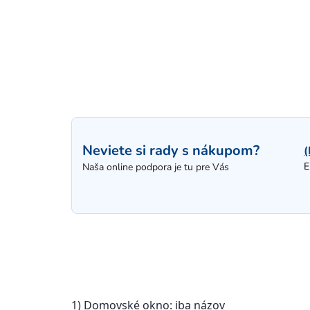
Neviete si rady s nákupom?
(
E
Naša online podpora je tu pre Vás
1) Domovské okno: iba názov