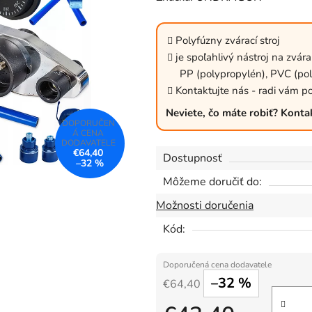
produktu
je
Polyfúzny zvárací stroj
0,0
je spoľahlivý nástroj na zvára
z
PP (polypropylén), PVC (pol
5
Kontaktujte nás - radi vám p
hviezdičiek.
Neviete, čo máte robiť? Konta
€64,40
Dostupnosť
–32 %
Môžeme doručiť do:
Možnosti doručenia
Kód:
–32 %
€64,40