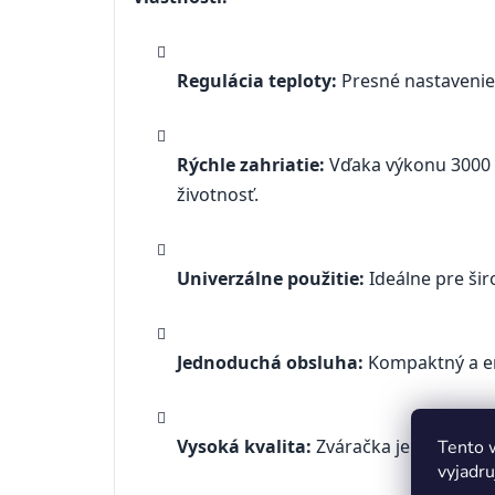
Regulácia teploty:
Presné nastavenie 
Rýchle zahriatie:
Vďaka výkonu 3000 W
životnosť.
Univerzálne použitie:
Ideálne pre šir
Jednoduchá obsluha:
Kompaktný a er
Vysoká kvalita:
Zváračka je vybavená
Tento 
vyjadru