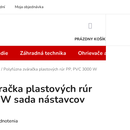
dní
Moja objednávka
NÁKUPNÝ
KOŠÍK
PRÁZDNY KOŠÍK
die
Záhradná technika
Ohrievače a teplome
/
Polyfúzna zváračka plastových rúr PP, PVC 3000 W
račka plastových rúr
 W sada nástavcov
dnotenia