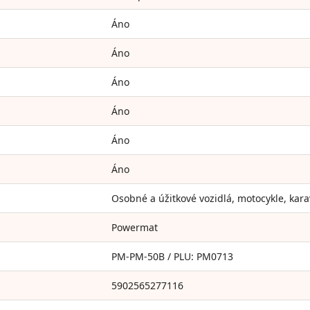
Áno
Áno
Áno
Áno
Áno
Áno
Osobné a úžitkové vozidlá, motocykle, kara
Powermat
PM-PM-50B / PLU: PM0713
5902565277116