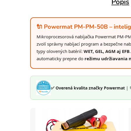
Popis
🔌 Powermat PM-PM-50B – intelige
Mikroprocesorová nabíjačka Powermat PM-PM-5
zvolí správny nabíjací program a bezpečne nab
typy olovených batérií:
WET, GEL, AGM aj EFB
automaticky prepne do
režimu udržiavania n
✅ Overená kvalita značky Powermat
| 