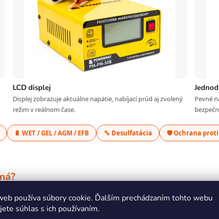
LCD displej
Jednod
Displej zobrazuje aktuálne napätie, nabíjací prúd aj zvolený
Pevné na
režim v reálnom čase.
bezpečné
🔋 WET / GEL / AGM / EFB
🔧 Desulfatácia
🛡️ Ochrana prot
dná?
web používa súbory cookie. Ďalším prechádzaním tohto webu
 aj cez noc bez obáv z prebíjania
jete súhlas s ich používaním.
e v zimnej sezóne