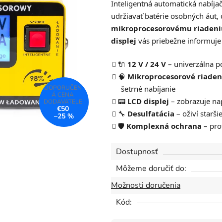
Inteligentná automatická nabíj
je
udržiavať batérie osobných áut,
0,0
mikroprocesorovému riadeni
z
displej
vás priebežne informuje o
5
hviezdičiek.
🔌
12 V / 24 V
– univerzálna p
🧠
Mikroprocesorové riaden
šetrné nabíjanie
📟
LCD displej
– zobrazuje nap
€50
🔧
Desulfatácia
– oživí starš
–25 %
🛡️
Komplexná ochrana
– prot
Dostupnosť
Môžeme doručiť do:
Možnosti doručenia
Kód: