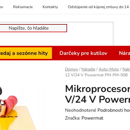
ov
Reklamacie
Kontakty
Odstúpenie od kúpnej zmluvy do 14 
edaj a sezónne hity
Darčeky pre kutilov
Nára
Domov
/
Náradie
/
Auto-Moto
/
Nabí
12 V/24 V Powermat PM-PM-50B
Mikroprocesor
V/24 V Powe
Priemerné
Neohodnotené
Podrobnosti ho
hodnotenie
Značka:
Powermat
produktu