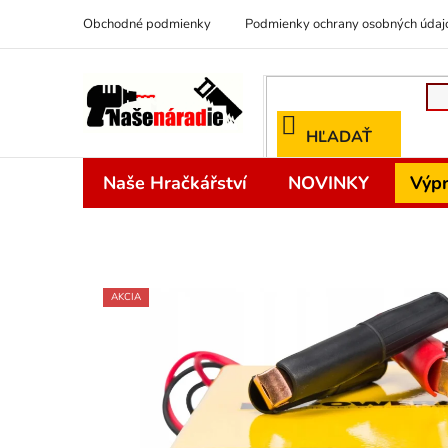
Prejsť
Obchodné podmienky
Podmienky ochrany osobných údaj
na
obsah
HĽADAŤ
Naše Hračkářství
NOVINKY
Výpr
AKCIA