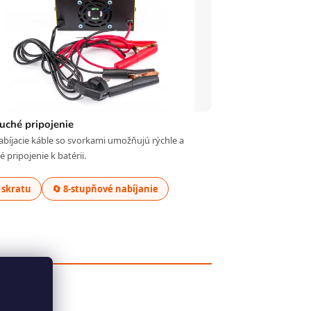
uché pripojenie
bíjacie káble so svorkami umožňujú rýchle a
 pripojenie k batérii.
i skratu
🔄 8-stupňové nabíjanie