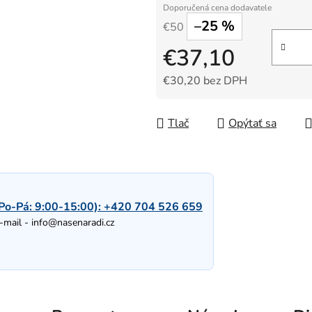
–25 %
€50
€37,10
€30,20 bez DPH
Jednotková cena:
Tlač
Opýtať sa
Po-Pá: 9:00-15:00):
+420 704 526 659
-mail -
info@nasenaradi.cz