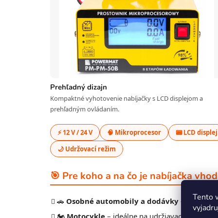
Prehľadný dizajn
Kompaktné vyhotovenie nabíjačky s LCD displejom a
prehľadným ovládaním.
⚡ 12 V / 24 V
🧠 Mikroprocesor
📟 LCD displej
🌙 Udržovací režim
🎯 Pre koho a na čo je nabíjačka vho
Tento 
🚗
Osobné automobily a dodávky
– nabíjanie
vyjadru
🏍️
Motocykle
– ideálne na udržiavacie nabíjani