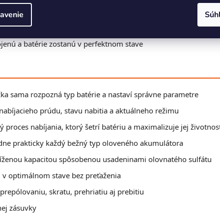
ra 24 V pre ťažšie batérie
avenie
Súh
tácie predĺži životnosť opotrebovaných akumulátorov
jenú a batérie zostanú v perfektnom stave
čka sama rozpozná typ batérie a nastaví správne parametre
nabíjacieho prúdu, stavu nabitia a aktuálneho režimu
ý proces nabíjania, ktorý šetrí batériu a maximalizuje jej životnos
dne prakticky každý bežný typ oloveného akumulátora
níženou kapacitou spôsobenou usadeninami olovnatého sulfátu
u v optimálnom stave bez preťaženia
 prepólovaniu, skratu, prehriatiu aj prebitiu
nej zásuvky