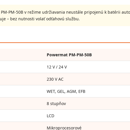
PM-PM-50B v režime udržiavania neustále pripojenú k batérii auto
uje – bez nutnosti volať odťahovú službu.
Powermat PM-PM-50B
12 V / 24 V
230 V AC
WET, GEL, AGM, EFB
8 stupňov
LCD
Mikroprocesorové