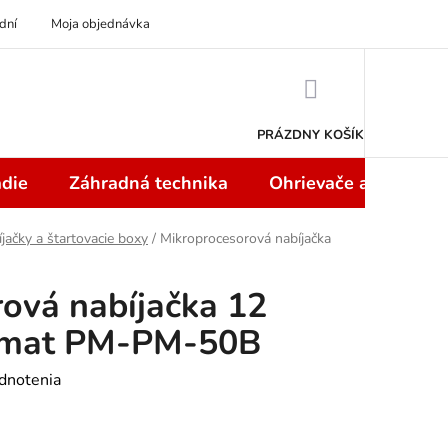
dní
Moja objednávka
NÁKUPNÝ
KOŠÍK
PRÁZDNY KOŠÍK
die
Záhradná technika
Ohrievače a teplome
jačky a štartovacie boxy
/
Mikroprocesorová nabíjačka
ová nabíjačka 12
rmat PM-PM-50B
dnotenia