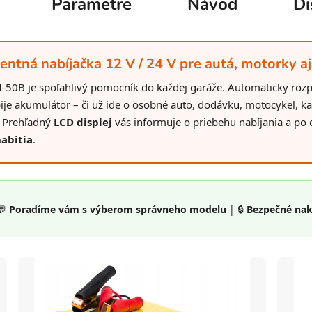
Parametre
Návod
Di
ntná nabíjačka 12 V / 24 V pre autá, motorky a
0B je spoľahlivý pomocník do každej garáže. Automaticky rozpo
ije akumulátor – či už ide o osobné auto, dodávku, motocykel, k
. Prehľadný
LCD displej
vás informuje o priebehu nabíjania a po 
abitia
.
💬
Poradíme vám s výberom správneho modelu
| 🔒
Bezpečné na