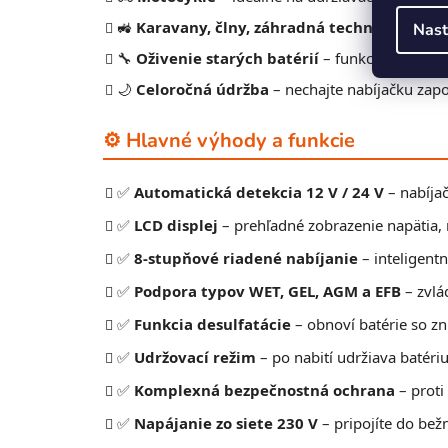
🚜
Karavany, člny, záhradná technika
– podpo
Nast
🔧
Oživenie starých batérií
– funkcia desulfa
🌙
Celoročná údržba
– nechajte nabíjačku zapo
⚙️ Hlavné výhody a funkcie
✅
Automatická detekcia 12 V / 24 V
– nabíja
✅
LCD displej
– prehľadné zobrazenie napätia, 
✅
8-stupňové riadené nabíjanie
– inteligentn
✅
Podpora typov WET, GEL, AGM a EFB
– zvlá
✅
Funkcia desulfatácie
– obnoví batérie so z
✅
Udržovací režim
– po nabití udržiava batéri
✅
Komplexná bezpečnostná ochrana
– proti
✅
Napájanie zo siete 230 V
– pripojíte do bež