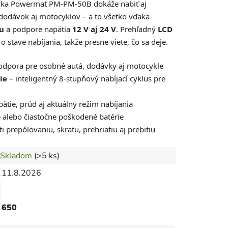
ačka Powermat PM-PM-50B dokáže nabiť aj
 dodávok aj motocyklov – a to všetko vďaka
u
a podpore napätia
12 V aj 24 V
. Prehľadný
LCD
 stave nabíjania, takže presne viete, čo sa deje.
odpora pre osobné autá, dodávky aj motocykle
ie
– inteligentný 8-stupňový nabíjací cyklus pre
ätie, prúd aj aktuálny režim nabíjania
ie alebo čiastočne poškodené batérie
i prepólovaniu, skratu, prehriatiu aj prebitiu
Skladom
(>5 ks)
11.8.2026
650