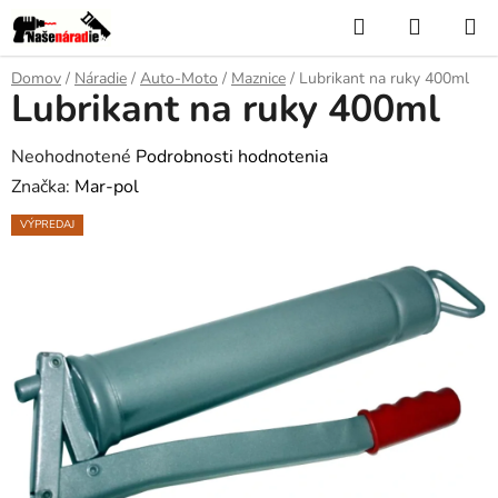
Prejsť
Hľadať
NÁKUP
na
KOŠÍK
obsah
Domov
/
Náradie
/
Auto-Moto
/
Maznice
/
Lubrikant na ruky 400ml
Lubrikant na ruky 400ml
Priemerné
Neohodnotené
Podrobnosti hodnotenia
hodnotenie
Značka:
Mar-pol
produktu
VÝPREDAJ
je
0,0
z
5
hviezdičiek.