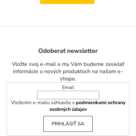
Z
á
p
Odoberať newsletter
ä
t
Vložte svoj e-mail a my Vám budeme zasielať
i
informácie o nových produktoch na našom e-
e
shope.
Email
Vložením e-mailu súhlasíte s
podmienkami ochrany
osobných údajov
PRIHLÁSIŤ SA