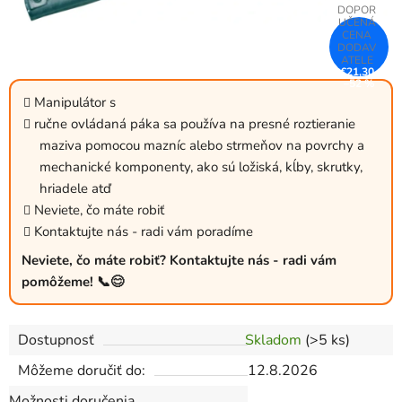
€21,30
–52 %
Manipulátor s
ručne ovládaná páka sa používa na presné roztieranie
maziva pomocou mazníc alebo strmeňov na povrchy a
mechanické komponenty, ako sú ložiská, kĺby, skrutky,
hriadele atď
Neviete, čo máte robiť
Kontaktujte nás - radi vám poradíme
Neviete, čo máte robiť? Kontaktujte nás - radi vám
pomôžeme! 📞😊
Dostupnosť
Skladom
(>5 ks)
Môžeme doručiť do:
12.8.2026
Možnosti doručenia