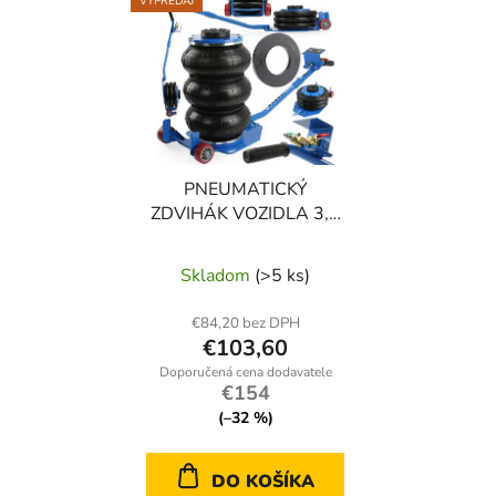
VÝPREDAJ
PNEUMATICKÝ
ZDVIHÁK VOZIDLA 3,5
T 40 CM VOZÍK
Skladom
(>5 ks)
€84,20 bez DPH
€103,60
€154
(–32 %)
DO KOŠÍKA