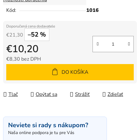
Kód:
1016
–52 %
€21,30
€10,20
€8,30 bez DPH
Jednotková cena:
DO KOŠÍKA
Tlač
Opýtať sa
Strážiť
Zdieľať
Neviete si rady s nákupom?
Naša online podpora je tu pre Vás